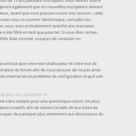
us de 13 ans pendant l’inscription, vous devrez suivre
geront également que les nouvelles inscriptions doivent
teur, avant que vous puissiez ouvrir une session ; cette
s aviez reçu un courrier électronique, consultez les
ique, vous avez probablement spécifié une mauvaise
a été filtré en tant que pourriel. Si vous êtes certain
fiée était correcte, essayez de contacter un
vant tout que votre nom d’utilisateur et votre mot de
nistrateur du forum afin de vous assurer de ne pas avoir
ite internet ait un problème de configuration et qu’il soit
ent plus me connecter ?!
rimé votre compte pour une quelconque raison. De plus,
urs inactifs afin de réduire la taille de leur base de
 essayez de participer plus activement aux discussions du