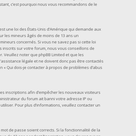
t instant, c’est pourquoi nous vous recommandons de le
) est une loi des États-Unis d’Amérique qui demande aux
 sur les mineurs âgés de moins de 13 ans un
mineurs concernés. Si vous ne savez pas si cette loi
inscrits sur votre forum, nous vous conseillons de
r. Veuillez noter que phpBB Limited et que les
assistance légale et ne doivent donc pas être contactés
ion « Qui dois-je contacter à propos de problèmes d’abus
 les inscriptions afin d’empêcher les nouveaux visiteurs
inistrateur du forum ait banni votre adresse IP ou
 utiliser. Pour plus d’informations, veuillez contacter un
 mot de passe soient corrects. Si la fonctionnalité de la