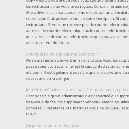
COPPA est activée et que vous avez spécifié avoir en desso
les instructions que vous avez reçues. Certains forums exi
être activées, soit par vous-même ou soit par un administra
information était présente lors de votre inscription. Si vou
instructions. Si vous ne recevez pas de courrier électron
adresse de courrier électronique ou le courrier électronique 
que l’adresse de courrier électronique que vous avez spéci
administrateur du forum.
Pourquoi ne puis-je pas me connecter ?
Plusieurs raisons peuvent en être la cause. Assurez-vous a
passe soient corrects. Si tel est le cas, contactez un admi
été banni. Il est également possible que le propriétaire du s
nécessaire de la corriger.
Je m’étais déjà inscrit par le passé mais ne peux à prés
Il est possible qu’un administrateur ait désactivé ou supp
beaucoup de forums suppriment périodiquement les utilisate
données. Si tel était le cas, inscrivez-vous de nouveau et
forum.
J’ai perdu mon mot de passe !