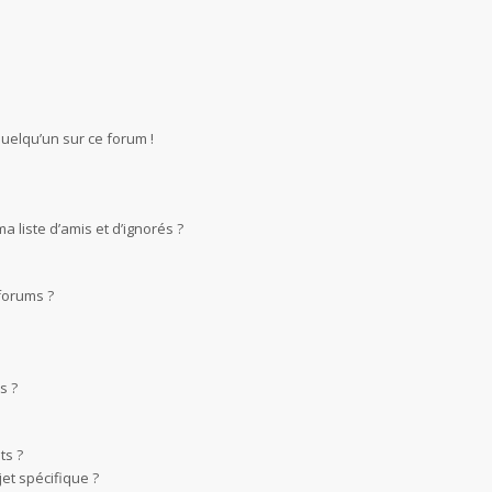
quelqu’un sur ce forum !
 liste d’amis et d’ignorés ?
forums ?
s ?
ts ?
et spécifique ?