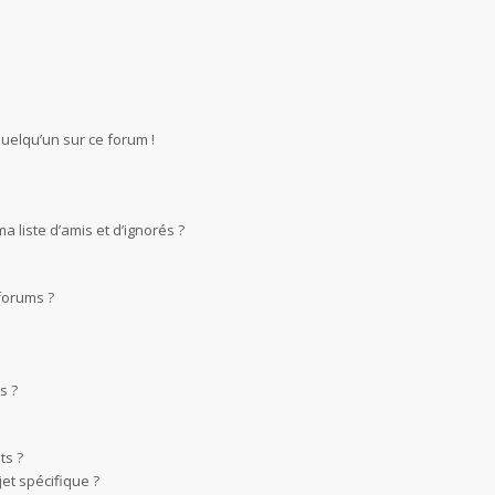
quelqu’un sur ce forum !
 liste d’amis et d’ignorés ?
forums ?
s ?
ts ?
et spécifique ?