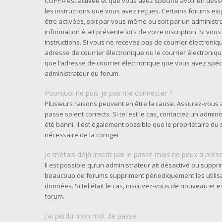
COPPA est activée et que vous avez spécifié avoir en desso
les instructions que vous avez reçues. Certains forums exi
être activées, soit par vous-même ou soit par un administra
information était présente lors de votre inscription. Si vou
instructions. Si vous ne recevez pas de courrier électron
adresse de courrier électronique ou le courrier électronique 
que l’adresse de courrier électronique que vous avez spéci
administrateur du forum.
Pourquoi ne puis-je pas me connecter ?
Plusieurs raisons peuvent en être la cause. Assurez-vous a
passe soient corrects. Si tel est le cas, contactez un admi
été banni. Il est également possible que le propriétaire du s
nécessaire de la corriger.
Je m’étais déjà inscrit par le passé mais ne peux à prés
Il est possible qu’un administrateur ait désactivé ou supp
beaucoup de forums suppriment périodiquement les utilisate
données. Si tel était le cas, inscrivez-vous de nouveau et
forum.
J’ai perdu mon mot de passe !