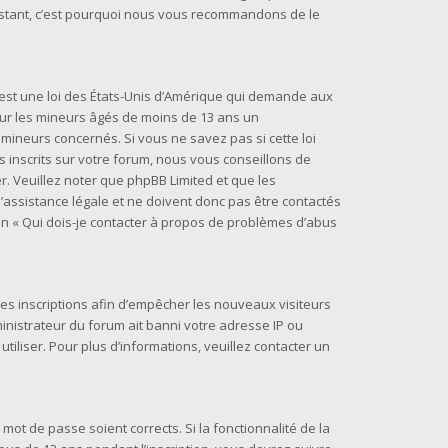
t instant, c’est pourquoi nous vous recommandons de le
) est une loi des États-Unis d’Amérique qui demande aux
 sur les mineurs âgés de moins de 13 ans un
mineurs concernés. Si vous ne savez pas si cette loi
inscrits sur votre forum, nous vous conseillons de
r. Veuillez noter que phpBB Limited et que les
assistance légale et ne doivent donc pas être contactés
ion « Qui dois-je contacter à propos de problèmes d’abus
 les inscriptions afin d’empêcher les nouveaux visiteurs
inistrateur du forum ait banni votre adresse IP ou
 utiliser. Pour plus d’informations, veuillez contacter un
 mot de passe soient corrects. Si la fonctionnalité de la