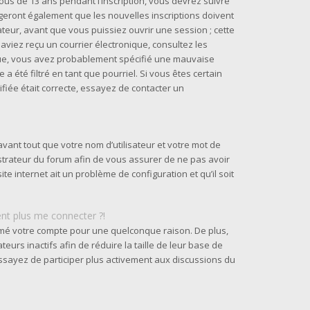
us de 13 ans pendant l’inscription, vous devrez suivre
geront également que les nouvelles inscriptions doivent
teur, avant que vous puissiez ouvrir une session ; cette
s aviez reçu un courrier électronique, consultez les
ique, vous avez probablement spécifié une mauvaise
a été filtré en tant que pourriel. Si vous êtes certain
fiée était correcte, essayez de contacter un
vant tout que votre nom d’utilisateur et votre mot de
nistrateur du forum afin de vous assurer de ne pas avoir
ite internet ait un problème de configuration et qu’il soit
ent plus me connecter ?!
rimé votre compte pour une quelconque raison. De plus,
urs inactifs afin de réduire la taille de leur base de
 essayez de participer plus activement aux discussions du