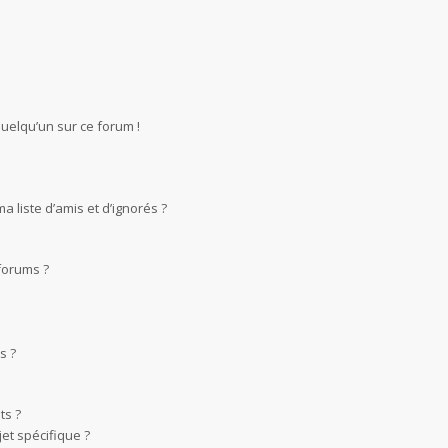
quelqu’un sur ce forum !
 liste d’amis et d’ignorés ?
forums ?
s ?
ts ?
et spécifique ?