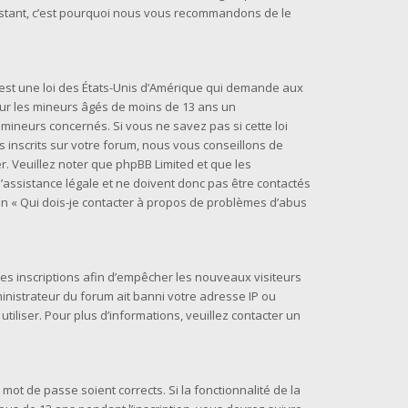
t instant, c’est pourquoi nous vous recommandons de le
) est une loi des États-Unis d’Amérique qui demande aux
 sur les mineurs âgés de moins de 13 ans un
mineurs concernés. Si vous ne savez pas si cette loi
inscrits sur votre forum, nous vous conseillons de
r. Veuillez noter que phpBB Limited et que les
assistance légale et ne doivent donc pas être contactés
ion « Qui dois-je contacter à propos de problèmes d’abus
 les inscriptions afin d’empêcher les nouveaux visiteurs
inistrateur du forum ait banni votre adresse IP ou
 utiliser. Pour plus d’informations, veuillez contacter un
 mot de passe soient corrects. Si la fonctionnalité de la