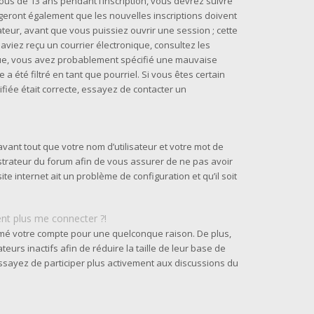
us de 13 ans pendant l’inscription, vous devrez suivre
geront également que les nouvelles inscriptions doivent
teur, avant que vous puissiez ouvrir une session ; cette
s aviez reçu un courrier électronique, consultez les
ique, vous avez probablement spécifié une mauvaise
a été filtré en tant que pourriel. Si vous êtes certain
fiée était correcte, essayez de contacter un
vant tout que votre nom d’utilisateur et votre mot de
nistrateur du forum afin de vous assurer de ne pas avoir
ite internet ait un problème de configuration et qu’il soit
ent plus me connecter ?!
rimé votre compte pour une quelconque raison. De plus,
urs inactifs afin de réduire la taille de leur base de
 essayez de participer plus activement aux discussions du