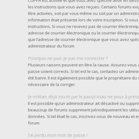
COPPA est activée et que vous avez spécifié avoir en desso
les instructions que vous avez reçues. Certains forums exi
être activées, soit par vous-même ou soit par un administra
information était présente lors de votre inscription. Si vou
instructions. Si vous ne recevez pas de courrier électron
adresse de courrier électronique ou le courrier électronique 
que l’adresse de courrier électronique que vous avez spéci
administrateur du forum.
Pourquoi ne puis-je pas me connecter ?
Plusieurs raisons peuvent en être la cause. Assurez-vous a
passe soient corrects. Si tel est le cas, contactez un admi
été banni. Il est également possible que le propriétaire du s
nécessaire de la corriger.
Je m’étais déjà inscrit par le passé mais ne peux à prés
Il est possible qu’un administrateur ait désactivé ou supp
beaucoup de forums suppriment périodiquement les utilisate
données. Si tel était le cas, inscrivez-vous de nouveau et
forum.
J’ai perdu mon mot de passe !