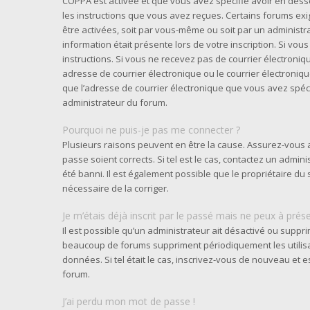
COPPA est activée et que vous avez spécifié avoir en desso
les instructions que vous avez reçues. Certains forums exi
être activées, soit par vous-même ou soit par un administra
information était présente lors de votre inscription. Si vou
instructions. Si vous ne recevez pas de courrier électron
adresse de courrier électronique ou le courrier électronique 
que l’adresse de courrier électronique que vous avez spéci
administrateur du forum.
Pourquoi ne puis-je pas me connecter ?
Plusieurs raisons peuvent en être la cause. Assurez-vous a
passe soient corrects. Si tel est le cas, contactez un admi
été banni. Il est également possible que le propriétaire du s
nécessaire de la corriger.
Je m’étais déjà inscrit par le passé mais ne peux à prés
Il est possible qu’un administrateur ait désactivé ou supp
beaucoup de forums suppriment périodiquement les utilisate
données. Si tel était le cas, inscrivez-vous de nouveau et
forum.
J’ai perdu mon mot de passe !