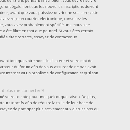
us de 13 ans pendant l’inscription, vous devrez suivre
geront également que les nouvelles inscriptions doivent
teur, avant que vous puissiez ouvrir une session ; cette
s aviez reçu un courrier électronique, consultez les
ique, vous avez probablement spécifié une mauvaise
a été filtré en tant que pourriel. Si vous êtes certain
fiée était correcte, essayez de contacter un
vant tout que votre nom d’utilisateur et votre mot de
nistrateur du forum afin de vous assurer de ne pas avoir
ite internet ait un problème de configuration et qu’il soit
ent plus me connecter ?!
rimé votre compte pour une quelconque raison. De plus,
urs inactifs afin de réduire la taille de leur base de
 essayez de participer plus activement aux discussions du