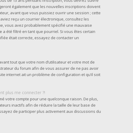
us de 13 ans pendant l’inscription, vous devrez suivre
geront également que les nouvelles inscriptions doivent
teur, avant que vous puissiez ouvrir une session ; cette
s aviez reçu un courrier électronique, consultez les
ique, vous avez probablement spécifié une mauvaise
a été filtré en tant que pourriel. Si vous êtes certain
fiée était correcte, essayez de contacter un
vant tout que votre nom d’utilisateur et votre mot de
nistrateur du forum afin de vous assurer de ne pas avoir
ite internet ait un problème de configuration et qu’il soit
ent plus me connecter ?!
rimé votre compte pour une quelconque raison. De plus,
urs inactifs afin de réduire la taille de leur base de
 essayez de participer plus activement aux discussions du