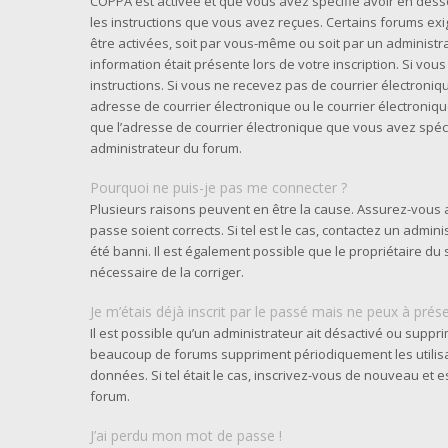
COPPA est activée et que vous avez spécifié avoir en desso
les instructions que vous avez reçues. Certains forums exi
être activées, soit par vous-même ou soit par un administra
information était présente lors de votre inscription. Si vou
instructions. Si vous ne recevez pas de courrier électron
adresse de courrier électronique ou le courrier électronique 
que l’adresse de courrier électronique que vous avez spéci
administrateur du forum.
Pourquoi ne puis-je pas me connecter ?
Plusieurs raisons peuvent en être la cause. Assurez-vous a
passe soient corrects. Si tel est le cas, contactez un admi
été banni. Il est également possible que le propriétaire du s
nécessaire de la corriger.
Je m’étais déjà inscrit par le passé mais ne peux à prés
Il est possible qu’un administrateur ait désactivé ou supp
beaucoup de forums suppriment périodiquement les utilisate
données. Si tel était le cas, inscrivez-vous de nouveau et
forum.
J’ai perdu mon mot de passe !