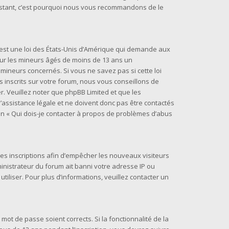
t instant, c’est pourquoi nous vous recommandons de le
) est une loi des États-Unis d’Amérique qui demande aux
 sur les mineurs âgés de moins de 13 ans un
mineurs concernés. Si vous ne savez pas si cette loi
inscrits sur votre forum, nous vous conseillons de
r. Veuillez noter que phpBB Limited et que les
assistance légale et ne doivent donc pas être contactés
ion « Qui dois-je contacter à propos de problèmes d’abus
 les inscriptions afin d’empêcher les nouveaux visiteurs
inistrateur du forum ait banni votre adresse IP ou
 utiliser. Pour plus d’informations, veuillez contacter un
 mot de passe soient corrects. Si la fonctionnalité de la