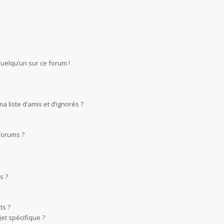
quelqu’un sur ce forum !
 liste d’amis et d’ignorés ?
forums ?
s ?
ts ?
et spécifique ?