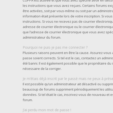
COPPA est activée et que vous avez spécifié avoir en desso
les instructions que vous avez reçues. Certains forums exi
être activées, soit par vous-même ou soit par un administra
information était présente lors de votre inscription. Si vou
instructions. Si vous ne recevez pas de courrier électron
adresse de courrier électronique ou le courrier électronique 
que l’adresse de courrier électronique que vous avez spéci
administrateur du forum.
Pourquoi ne puis-je pas me connecter ?
Plusieurs raisons peuvent en être la cause. Assurez-vous a
passe soient corrects. Si tel est le cas, contactez un admi
été banni. Il est également possible que le propriétaire du s
nécessaire de la corriger.
Je m’étais déjà inscrit par le passé mais ne peux à prés
Il est possible qu’un administrateur ait désactivé ou supp
beaucoup de forums suppriment périodiquement les utilisate
données. Si tel était le cas, inscrivez-vous de nouveau et
forum.
J’ai perdu mon mot de passe !