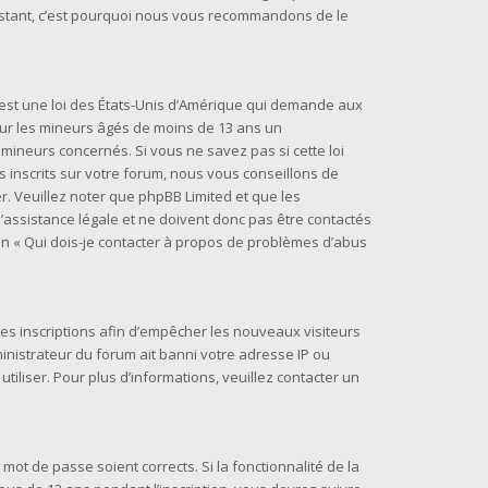
t instant, c’est pourquoi nous vous recommandons de le
) est une loi des États-Unis d’Amérique qui demande aux
 sur les mineurs âgés de moins de 13 ans un
mineurs concernés. Si vous ne savez pas si cette loi
inscrits sur votre forum, nous vous conseillons de
r. Veuillez noter que phpBB Limited et que les
assistance légale et ne doivent donc pas être contactés
ion « Qui dois-je contacter à propos de problèmes d’abus
 les inscriptions afin d’empêcher les nouveaux visiteurs
inistrateur du forum ait banni votre adresse IP ou
 utiliser. Pour plus d’informations, veuillez contacter un
 mot de passe soient corrects. Si la fonctionnalité de la