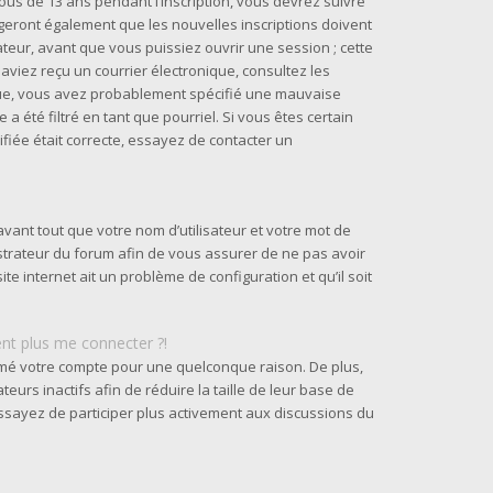
us de 13 ans pendant l’inscription, vous devrez suivre
geront également que les nouvelles inscriptions doivent
teur, avant que vous puissiez ouvrir une session ; cette
s aviez reçu un courrier électronique, consultez les
ique, vous avez probablement spécifié une mauvaise
a été filtré en tant que pourriel. Si vous êtes certain
fiée était correcte, essayez de contacter un
vant tout que votre nom d’utilisateur et votre mot de
nistrateur du forum afin de vous assurer de ne pas avoir
ite internet ait un problème de configuration et qu’il soit
ent plus me connecter ?!
rimé votre compte pour une quelconque raison. De plus,
urs inactifs afin de réduire la taille de leur base de
 essayez de participer plus activement aux discussions du