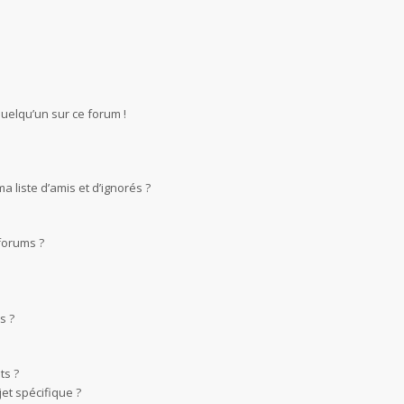
quelqu’un sur ce forum !
 liste d’amis et d’ignorés ?
forums ?
s ?
ts ?
et spécifique ?