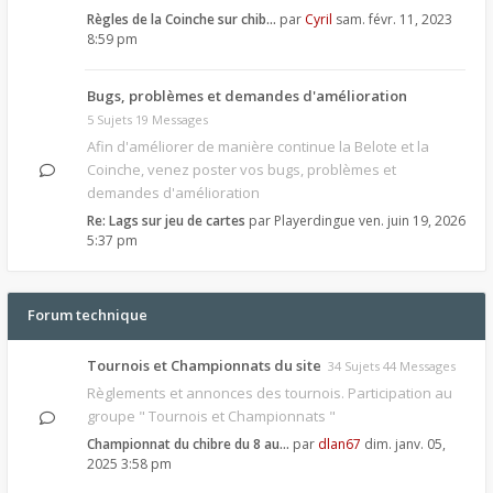
Règles de la Coinche sur chib…
par
Cyril
sam. févr. 11, 2023
8:59 pm
Bugs, problèmes et demandes d'amélioration
5 Sujets 19 Messages
Afin d'améliorer de manière continue la Belote et la
Coinche, venez poster vos bugs, problèmes et
demandes d'amélioration
Re: Lags sur jeu de cartes
par
Playerdingue
ven. juin 19, 2026
5:37 pm
Forum technique
Tournois et Championnats du site
34 Sujets 44 Messages
Règlements et annonces des tournois. Participation au
groupe " Tournois et Championnats "
Championnat du chibre du 8 au…
par
dlan67
dim. janv. 05,
2025 3:58 pm