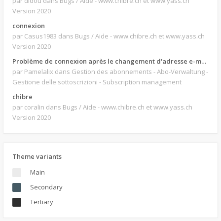
par didou
dans Bugs / Aide - www.chibre.ch et www.yass.ch
Version 2020
connexion
par Casus1983
dans Bugs / Aide - www.chibre.ch et www.yass.ch
Version 2020
Problème de connexion après le changement d'adresse e-mail.
par Pamelalix
dans Gestion des abonnements - Abo-Verwaltung -
Gestione delle sottoscrizioni - Subscription management
chibre
par coralin
dans Bugs / Aide - www.chibre.ch et www.yass.ch
Version 2020
Theme variants
Main
Secondary
Tertiary