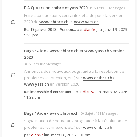
F.A.Q. Version chibre et yass 2020
15 Sujets 16 Messages
Foire aux questions courantes et aide pour la version
2020 de
www.chibre.ch
et
www.yass.ch
Re: 19 janvier 2023 - Version…
par
dlan67
jeu. janv. 19, 2023
9:59 pm
Bugs / Aide - www.chibre.ch et www.yass.ch Version
2020
36 Sujets 182 Messages
Annonces des nouveaux bugs, aide à la résolution de
problèmes (connexion, etc.) sur
www.chibre.ch
et
www.yass.ch
en version 2020
Re: impossible d'entrer aux …
par
dlan67
lun. mars 02, 2026
11:38 am
Bugs / Aide - www.chibre.ch
50 Sujets 131 Messages
Signalisation de nouveaux bugs, aide à la résolution de
problèmes (connexion, etc.) sur
www.chibre.ch
par
dlan67
lun. mars 16, 2026 3:01 pm