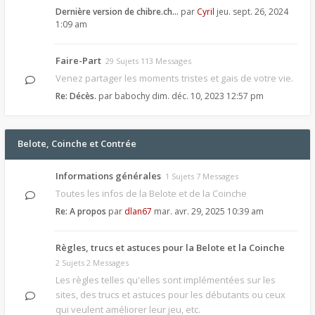
Dernière version de chibre.ch…
par
Cyril
jeu. sept. 26, 2024
1:09 am
Faire-Part
29 Sujets 113 Messages
Venez partager les moments tristes et gais de votre vie.
Re: Décès.
par
babochy
dim. déc. 10, 2023 12:57 pm
Belote, Coinche et Contrée
Informations générales
1 Sujets 7 Messages
Toutes les infos de la Belote et de la Coinche
Re: A propos
par
dlan67
mar. avr. 29, 2025 10:39 am
Règles, trucs et astuces pour la Belote et la Coinche
2 Sujets 2 Messages
Les règles telles qu'elles sont implémentées sur les
sites, des trucs et astuces pour les débutants ou ceux
qui veulent améliorer leur jeu, etc.