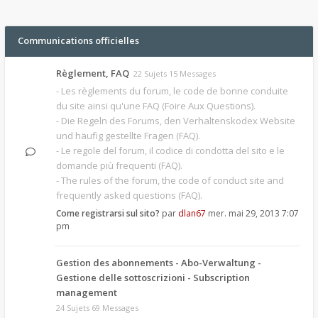
Communications officielles
Règlement, FAQ
22 Sujets 15 Messages
- Les règlements du forum, le code de bonne conduite
du site ainsi qu'une FAQ (Foire Aux Questions).
- Die Regeln des Forums, den Verhaltenskodex Website
und häufig gestellte Fragen (FAQ).
- Le regole del forum, il codice di condotta del sito e le
domande più frequenti (FAQ).
- The rules of the forum, the code of conduct site and
frequently asked questions (FAQ).
Come registrarsi sul sito?
par
dlan67
mer. mai 29, 2013 7:07
pm
Gestion des abonnements - Abo-Verwaltung -
Gestione delle sottoscrizioni - Subscription
management
24 Sujets 69 Messages