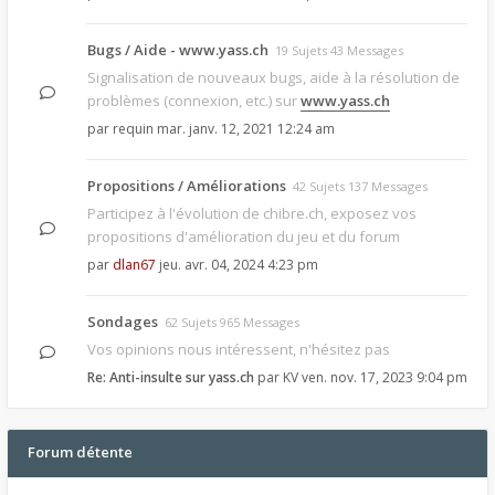
Bugs / Aide - www.yass.ch
19 Sujets 43 Messages
Signalisation de nouveaux bugs, aide à la résolution de
problèmes (connexion, etc.) sur
www.yass.ch
par
requin
mar. janv. 12, 2021 12:24 am
Propositions / Améliorations
42 Sujets 137 Messages
Participez à l'évolution de chibre.ch, exposez vos
propositions d'amélioration du jeu et du forum
par
dlan67
jeu. avr. 04, 2024 4:23 pm
Sondages
62 Sujets 965 Messages
Vos opinions nous intéressent, n'hésitez pas
Re: Anti-insulte sur yass.ch
par
KV
ven. nov. 17, 2023 9:04 pm
Forum détente