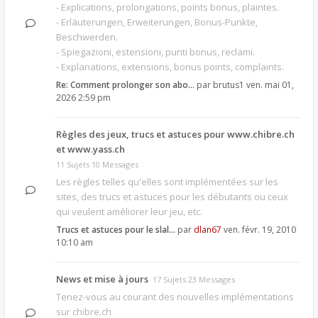
- Explications, prolongations, points bonus, plaintes.
- Erläuterungen, Erweiterungen, Bonus-Punkte,
Beschwerden.
- Spiegazioni, estensioni, punti bonus, reclami.
- Explanations, extensions, bonus points, complaints.
Re: Comment prolonger son abo…
par
brutus1
ven. mai 01,
2026 2:59 pm
Règles des jeux, trucs et astuces pour www.chibre.ch
et www.yass.ch
11 Sujets 10 Messages
Les règles telles qu'elles sont implémentées sur les
sites, des trucs et astuces pour les débutants ou ceux
qui veulent améliorer leur jeu, etc.
Trucs et astuces pour le slal…
par
dlan67
ven. févr. 19, 2010
10:10 am
News et mise à jours
17 Sujets 23 Messages
Tenez-vous au courant des nouvelles implémentations
sur chibre.ch