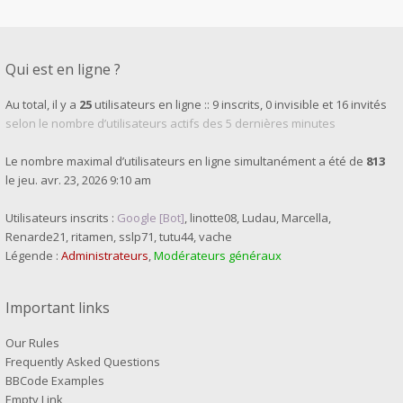
Qui est en ligne ?
Au total, il y a
25
utilisateurs en ligne :: 9 inscrits, 0 invisible et 16 invités
selon le nombre d’utilisateurs actifs des 5 dernières minutes
Le nombre maximal d’utilisateurs en ligne simultanément a été de
813
le jeu. avr. 23, 2026 9:10 am
Utilisateurs inscrits :
Google [Bot]
,
linotte08
,
Ludau
,
Marcella
,
Renarde21
,
ritamen
,
sslp71
,
tutu44
,
vache
Légende :
Administrateurs
,
Modérateurs généraux
Important links
Our Rules
Frequently Asked Questions
BBCode Examples
Empty Link