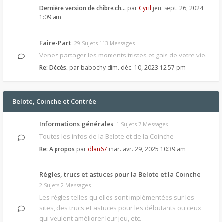
Dernière version de chibre.ch…
par
Cyril
jeu. sept. 26, 2024
1:09 am
Faire-Part
29 Sujets 113 Messages
Venez partager les moments tristes et gais de votre vie.
Re: Décès.
par
babochy
dim. déc. 10, 2023 12:57 pm
Belote, Coinche et Contrée
Informations générales
1 Sujets 7 Messages
Toutes les infos de la Belote et de la Coinche
Re: A propos
par
dlan67
mar. avr. 29, 2025 10:39 am
Règles, trucs et astuces pour la Belote et la Coinche
2 Sujets 2 Messages
Les règles telles qu'elles sont implémentées sur les
sites, des trucs et astuces pour les débutants ou ceux
qui veulent améliorer leur jeu, etc.