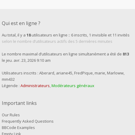
Qui est en ligne ?
Au total, il y a
18
utilisateurs en ligne :: 6 inscrits, 1 invisible et 11 invités
selon le nombre d’utilisateurs actifs des 5 dernières minutes
Le nombre maximal d’utilisateurs en ligne simultanément a été de
813
le jeu. avr. 23, 2026 9:10 am
Utilisateurs inscrits :
Aberard
,
ariane45
,
FredPique
,
marie
,
Marloww
,
mm432
Légende :
Administrateurs
,
Modérateurs généraux
Important links
Our Rules
Frequently Asked Questions
BBCode Examples
Empty Link