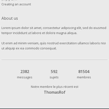
Creating an account
About us
Lorem ipsum dolor sit amet, consectetur adipiscing elit, sed do eiusmod
tempor incididunt ut labore et dolore magna aliqua.
Ut enim ad minim veniam, quis nostrud exercitation ullamco laboris nisi
ut aliquip ex ea commodo consequat.
2382
592
81504
messages
sujets
membres
Notre membre le plus récent est
ThomasRof