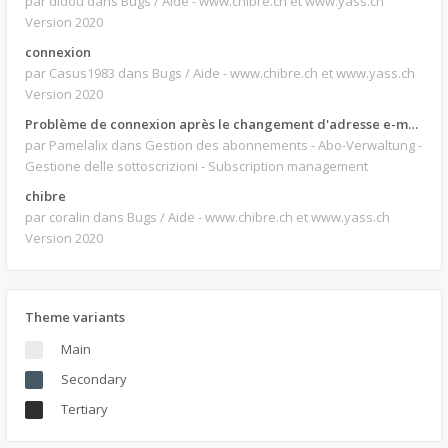
par didou
dans Bugs / Aide - www.chibre.ch et www.yass.ch
Version 2020
connexion
par Casus1983
dans Bugs / Aide - www.chibre.ch et www.yass.ch
Version 2020
Problème de connexion après le changement d'adresse e-mail.
par Pamelalix
dans Gestion des abonnements - Abo-Verwaltung -
Gestione delle sottoscrizioni - Subscription management
chibre
par coralin
dans Bugs / Aide - www.chibre.ch et www.yass.ch
Version 2020
Theme variants
Main
Secondary
Tertiary