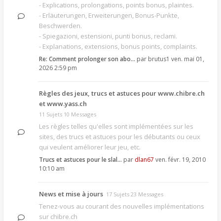
- Explications, prolongations, points bonus, plaintes.
- Erläuterungen, Erweiterungen, Bonus-Punkte,
Beschwerden.
- Spiegazioni, estensioni, punti bonus, reclami.
- Explanations, extensions, bonus points, complaints.
Re: Comment prolonger son abo…
par
brutus1
ven. mai 01,
2026 2:59 pm
Règles des jeux, trucs et astuces pour www.chibre.ch
et www.yass.ch
11 Sujets 10 Messages
Les règles telles qu'elles sont implémentées sur les
sites, des trucs et astuces pour les débutants ou ceux
qui veulent améliorer leur jeu, etc.
Trucs et astuces pour le slal…
par
dlan67
ven. févr. 19, 2010
10:10 am
News et mise à jours
17 Sujets 23 Messages
Tenez-vous au courant des nouvelles implémentations
sur chibre.ch