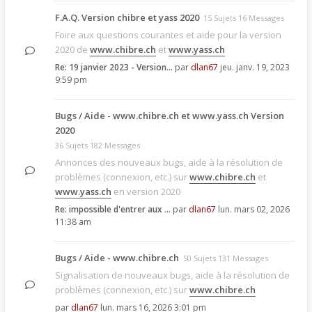
F.A.Q. Version chibre et yass 2020
15 Sujets 16 Messages
Foire aux questions courantes et aide pour la version
2020 de
www.chibre.ch
et
www.yass.ch
Re: 19 janvier 2023 - Version…
par
dlan67
jeu. janv. 19, 2023
9:59 pm
Bugs / Aide - www.chibre.ch et www.yass.ch Version
2020
36 Sujets 182 Messages
Annonces des nouveaux bugs, aide à la résolution de
problèmes (connexion, etc.) sur
www.chibre.ch
et
www.yass.ch
en version 2020
Re: impossible d'entrer aux …
par
dlan67
lun. mars 02, 2026
11:38 am
Bugs / Aide - www.chibre.ch
50 Sujets 131 Messages
Signalisation de nouveaux bugs, aide à la résolution de
problèmes (connexion, etc.) sur
www.chibre.ch
par
dlan67
lun. mars 16, 2026 3:01 pm