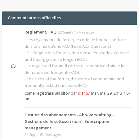
Communications officielles
Règlement, FAQ
22 Sujets 15 Messages
- Les règlements du forum, le code de bonne conduite
du site ainsi qu'une FAQ (Foire Aux Questions).
- Die Regeln des Forums, den Verhaltenskodex Website
und häufig gestellte Fragen (FAQ).
- Le regole del forum, il codice di condotta del sito e le
domande più frequenti (FAQ).
- The rules of the forum, the code of conduct site and
frequently asked questions (FAQ).
Come registrarsi sul sito?
par
dlan67
mer. mai 29, 2013 7:07
pm
Gestion des abonnements - Abo-Verwaltung -
Gestione delle sottoscrizioni - Subscription
management
24 Sujets 69 Messages