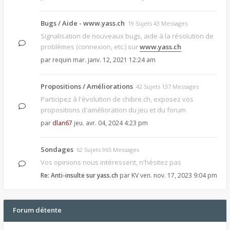
Bugs / Aide - www.yass.ch
19 Sujets 43 Messages
Signalisation de nouveaux bugs, aide à la résolution de
problèmes (connexion, etc.) sur
www.yass.ch
par
requin
mar. janv. 12, 2021 12:24 am
Propositions / Améliorations
42 Sujets 137 Messages
Participez à l'évolution de chibre.ch, exposez vos
propositions d'amélioration du jeu et du forum
par
dlan67
jeu. avr. 04, 2024 4:23 pm
Sondages
62 Sujets 965 Messages
Vos opinions nous intéressent, n'hésitez pas
Re: Anti-insulte sur yass.ch
par
KV
ven. nov. 17, 2023 9:04 pm
Forum détente