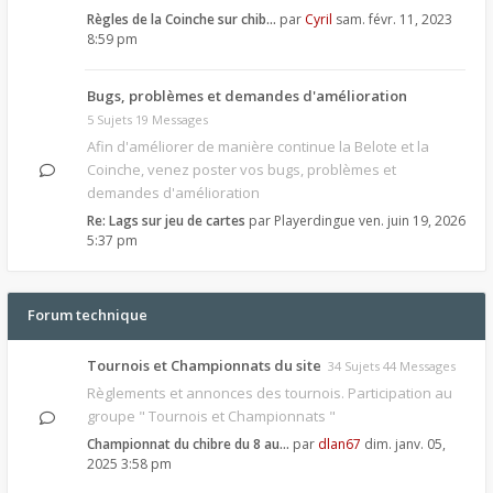
Règles de la Coinche sur chib…
par
Cyril
sam. févr. 11, 2023
8:59 pm
Bugs, problèmes et demandes d'amélioration
5 Sujets 19 Messages
Afin d'améliorer de manière continue la Belote et la
Coinche, venez poster vos bugs, problèmes et
demandes d'amélioration
Re: Lags sur jeu de cartes
par
Playerdingue
ven. juin 19, 2026
5:37 pm
Forum technique
Tournois et Championnats du site
34 Sujets 44 Messages
Règlements et annonces des tournois. Participation au
groupe " Tournois et Championnats "
Championnat du chibre du 8 au…
par
dlan67
dim. janv. 05,
2025 3:58 pm