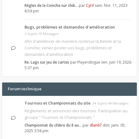
Règles de la Coinche sur chib…
par
Cyril
sam. févr. 11, 2023
8:59 pm
Bugs, problèmes et demandes d'amélioration
5 Sujets 19 Messages
Afin d'améliorer de manière continue la Belote et la
Coinche, venez poster vos bugs, problèmes et
demandes d'amélioration
Re: Lags sur jeu de cartes
par
Playerdingue
ven. juin 19, 2026
5:37 pm
Forum technique
Tournois et Championnats du site
34 Sujets 44 Messages
Règlements et annonces des tournois. Participation au
groupe " Tournois et Championnats "
Championnat du chibre du 8 au…
par
dlan67
dim. janv. 05,
2025 3:58 pm