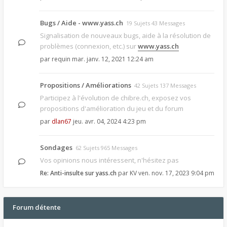
Bugs / Aide - www.yass.ch
19 Sujets 43 Messages
Signalisation de nouveaux bugs, aide à la résolution de
problèmes (connexion, etc.) sur
www.yass.ch
par
requin
mar. janv. 12, 2021 12:24 am
Propositions / Améliorations
42 Sujets 137 Messages
Participez à l'évolution de chibre.ch, exposez vos
propositions d'amélioration du jeu et du forum
par
dlan67
jeu. avr. 04, 2024 4:23 pm
Sondages
62 Sujets 965 Messages
Vos opinions nous intéressent, n'hésitez pas
Re: Anti-insulte sur yass.ch
par
KV
ven. nov. 17, 2023 9:04 pm
Forum détente