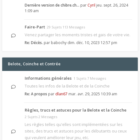
Dernière version de chibre.ch…
par
Cyril
jeu. sept. 26, 2024
1:09 am
Faire-Part
29 Sujets 113 Messages
Venez partager les moments tristes et gais de votre vie.
Re: Décès.
par
babochy
dim. déc. 10, 2023 12:57 pm
Belote, Coinche et Contrée
Informations générales
1 Sujets 7 Messages
Toutes les infos de la Belote et de la Coinche
Re: A propos
par
dlan67
mar. avr. 29, 2025 10:39 am
Règles, trucs et astuces pour la Belote et la Coinche
2 Sujets 2 Messages
Les règles telles qu'elles sont implémentées sur les
sites, des trucs et astuces pour les débutants ou ceux
qui veulent améliorer leur jeu, etc.