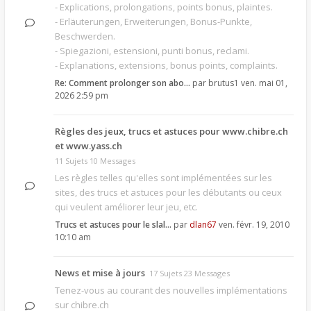
- Explications, prolongations, points bonus, plaintes.
- Erläuterungen, Erweiterungen, Bonus-Punkte,
Beschwerden.
- Spiegazioni, estensioni, punti bonus, reclami.
- Explanations, extensions, bonus points, complaints.
Re: Comment prolonger son abo…
par
brutus1
ven. mai 01,
2026 2:59 pm
Règles des jeux, trucs et astuces pour www.chibre.ch
et www.yass.ch
11 Sujets 10 Messages
Les règles telles qu'elles sont implémentées sur les
sites, des trucs et astuces pour les débutants ou ceux
qui veulent améliorer leur jeu, etc.
Trucs et astuces pour le slal…
par
dlan67
ven. févr. 19, 2010
10:10 am
News et mise à jours
17 Sujets 23 Messages
Tenez-vous au courant des nouvelles implémentations
sur chibre.ch