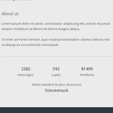
About us
Lorem ipsum dolor sit amet, consectetur adipiscing elit, sed do eiusmod
tempor incididunt ut labore et dolore magna aliqua.
Ut enim ad minim veniam, quis nostrud exercitation ullamco laboris nisi
ut aliquip ex ea commodo consequat.
2382
592
81499
messages
sujets
membres
Notre membre le plus récent est
Steveenuck