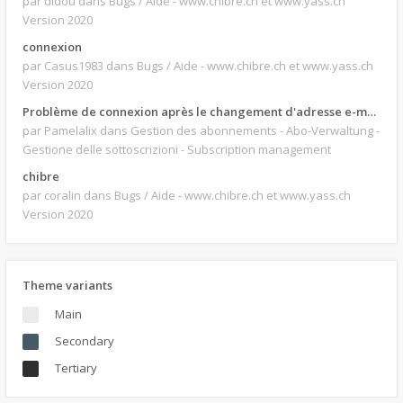
par didou
dans Bugs / Aide - www.chibre.ch et www.yass.ch
Version 2020
connexion
par Casus1983
dans Bugs / Aide - www.chibre.ch et www.yass.ch
Version 2020
Problème de connexion après le changement d'adresse e-mail.
par Pamelalix
dans Gestion des abonnements - Abo-Verwaltung -
Gestione delle sottoscrizioni - Subscription management
chibre
par coralin
dans Bugs / Aide - www.chibre.ch et www.yass.ch
Version 2020
Theme variants
Main
Secondary
Tertiary