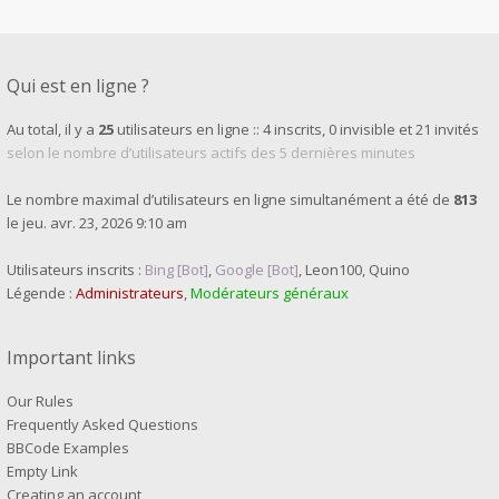
Qui est en ligne ?
Au total, il y a
25
utilisateurs en ligne :: 4 inscrits, 0 invisible et 21 invités
selon le nombre d’utilisateurs actifs des 5 dernières minutes
Le nombre maximal d’utilisateurs en ligne simultanément a été de
813
le jeu. avr. 23, 2026 9:10 am
Utilisateurs inscrits :
Bing [Bot]
,
Google [Bot]
,
Leon100
,
Quino
Légende :
Administrateurs
,
Modérateurs généraux
Important links
Our Rules
Frequently Asked Questions
BBCode Examples
Empty Link
Creating an account