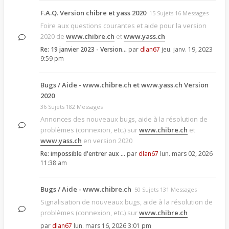
F.A.Q. Version chibre et yass 2020
15 Sujets 16 Messages
Foire aux questions courantes et aide pour la version
2020 de
www.chibre.ch
et
www.yass.ch
Re: 19 janvier 2023 - Version…
par
dlan67
jeu. janv. 19, 2023
9:59 pm
Bugs / Aide - www.chibre.ch et www.yass.ch Version
2020
36 Sujets 182 Messages
Annonces des nouveaux bugs, aide à la résolution de
problèmes (connexion, etc.) sur
www.chibre.ch
et
www.yass.ch
en version 2020
Re: impossible d'entrer aux …
par
dlan67
lun. mars 02, 2026
11:38 am
Bugs / Aide - www.chibre.ch
50 Sujets 131 Messages
Signalisation de nouveaux bugs, aide à la résolution de
problèmes (connexion, etc.) sur
www.chibre.ch
par
dlan67
lun. mars 16, 2026 3:01 pm