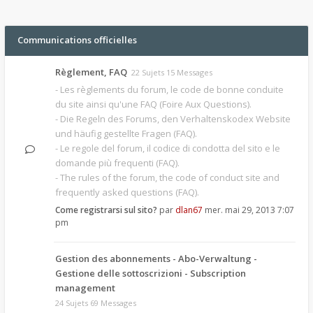
Communications officielles
Règlement, FAQ
22 Sujets 15 Messages
- Les règlements du forum, le code de bonne conduite
du site ainsi qu'une FAQ (Foire Aux Questions).
- Die Regeln des Forums, den Verhaltenskodex Website
und häufig gestellte Fragen (FAQ).
- Le regole del forum, il codice di condotta del sito e le
domande più frequenti (FAQ).
- The rules of the forum, the code of conduct site and
frequently asked questions (FAQ).
Come registrarsi sul sito?
par
dlan67
mer. mai 29, 2013 7:07
pm
Gestion des abonnements - Abo-Verwaltung -
Gestione delle sottoscrizioni - Subscription
management
24 Sujets 69 Messages