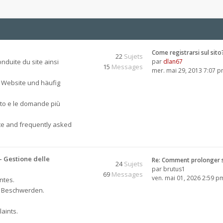
Come registrarsi sul sito
22
Sujets
nduite du site ainsi
par
dlan67
15
Messages
mer. mai 29, 2013 7:07 
 Website und häufig
sito e le domande più
ite and frequently asked
 Gestione delle
Re: Comment prolonger 
24
Sujets
par
brutus1
69
Messages
ven. mai 01, 2026 2:59 p
ntes.
, Beschwerden.
aints.