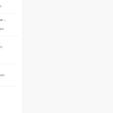
pm
aux …
 am
pm
4 am
m