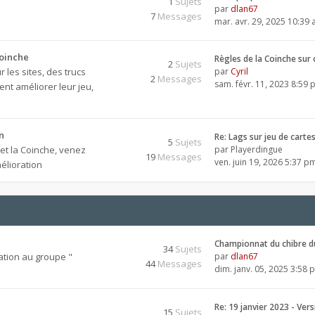
1
Sujets
par
dlan67
7
Messages
mar. avr. 29, 2025 10:39
Coinche
Règles de la Coinche sur
2
Sujets
 les sites, des trucs
par
Cyril
2
Messages
sam. févr. 11, 2023 8:59
nt améliorer leur jeu,
n
Re: Lags sur jeu de carte
5
Sujets
 et la Coinche, venez
par
Playerdingue
19
Messages
ven. juin 19, 2026 5:37 p
élioration
Championnat du chibre d
34
Sujets
ation au groupe "
par
dlan67
44
Messages
dim. janv. 05, 2025 3:58 
Re: 19 janvier 2023 - Ver
15
Sujets