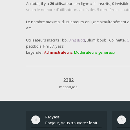
Au total, il y a
20
utilisateurs en ligne :: 11 inscrits, 0 invisible
selon le nombre d’utilisateurs actifs des 5 dernières minut
Le nombre maximal d’utilisateurs en ligne simultanément a
am
Utilisateurs inscrits :
bb
,
Bing [Bot]
,
Blum
,
boubi
,
Colinette
,
G
petitbois
,
Phil57
,
yass
Légende :
Administrateurs
,
Modérateurs généraux
2382
messages
Re: yass
Bonjour, Vous trouverez le site ici dans le foru