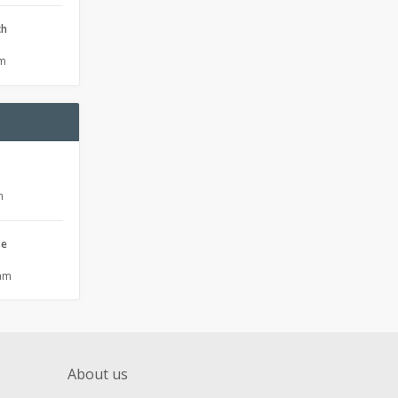
ch
pm
m
se
 am
About us