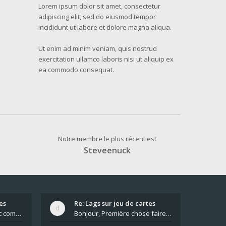
Lorem ipsum dolor sit amet, consectetur
adipiscing elit, sed do eiusmod tempor
incididunt ut labore et dolore magna aliqua.
Ut enim ad minim veniam, quis nostrud
exercitation ullamco laboris nisi ut aliquip ex
ea commodo consequat.
Notre membre le plus récent est
Steveenuck
es
Re: Lags sur jeu de cartes
Pour moi pas de lag avec comme navigateur Chrome
Bonjour, Première chose faire un arrêt complet de