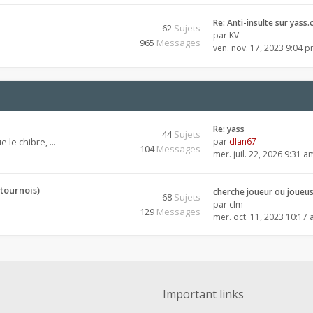
Re: Anti-insulte sur yass.
62
Sujets
par
KV
965
Messages
ven. nov. 17, 2023 9:04 
Re: yass
44
Sujets
 le chibre, ...
par
dlan67
104
Messages
mer. juil. 22, 2026 9:31 a
tournois)
cherche joueur ou joueu
68
Sujets
par
clm
129
Messages
mer. oct. 11, 2023 10:17
Important links