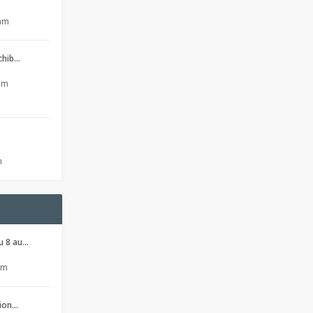
 am
 chib…
 pm
s
m
u 8 au…
pm
sion…