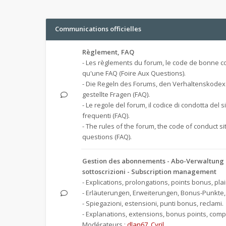
Communications officielles
Règlement, FAQ
- Les règlements du forum, le code de bonne co
qu'une FAQ (Foire Aux Questions).
- Die Regeln des Forums, den Verhaltenskodex
gestellte Fragen (FAQ).
- Le regole del forum, il codice di condotta del 
frequenti (FAQ).
- The rules of the forum, the code of conduct s
questions (FAQ).
Gestion des abonnements - Abo-Verwaltung -
sottoscrizioni - Subscription management
- Explications, prolongations, points bonus, plai
- Erläuterungen, Erweiterungen, Bonus-Punkte
- Spiegazioni, estensioni, punti bonus, reclami.
- Explanations, extensions, bonus points, compl
Modérateurs :
dlan67
,
Cyril