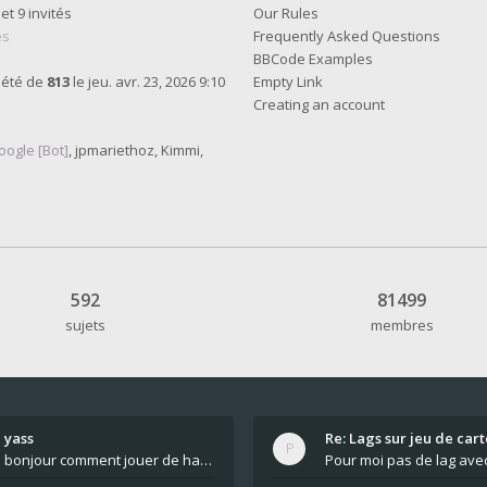
 et 9 invités
Our Rules
es
Frequently Asked Questions
BBCode Examples
 été de
813
le jeu. avr. 23, 2026 9:10
Empty Link
Creating an account
oogle [Bot]
,
jpmariethoz
,
Kimmi
,
592
81499
sujets
membres
yass
Re: Lags sur jeu de cart
bonjour comment jouer de haut en bas tout atout mi