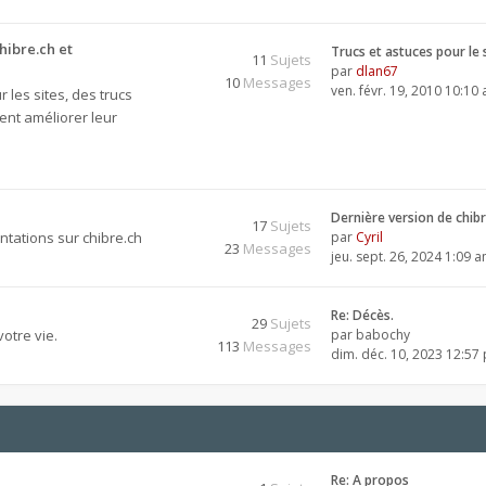
hibre.ch et
Trucs et astuces pour le 
11
Sujets
par
dlan67
10
Messages
ven. févr. 19, 2010 10:10
 les sites, des trucs
ent améliorer leur
Dernière version de chib
17
Sujets
tations sur chibre.ch
par
Cyril
23
Messages
jeu. sept. 26, 2024 1:09 
Re: Décès.
29
Sujets
otre vie.
par
babochy
113
Messages
dim. déc. 10, 2023 12:57
Re: A propos