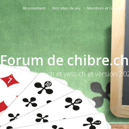
Abonnement
Nos sites de jeu
Membres et Groupes
Forum de chibre.ch
orum de chibre.ch et yass.ch et version 20