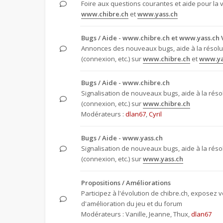
Foire aux questions courantes et aide pour la 
www.chibre.ch
et
www.yass.ch
Bugs / Aide - www.chibre.ch et www.yass.ch 
Annonces des nouveaux bugs, aide à la résol
(connexion, etc.) sur
www.chibre.ch
et
www.ya
Bugs / Aide - www.chibre.ch
Signalisation de nouveaux bugs, aide à la rés
(connexion, etc.) sur
www.chibre.ch
Modérateurs :
dlan67
,
Cyril
Bugs / Aide - www.yass.ch
Signalisation de nouveaux bugs, aide à la rés
(connexion, etc.) sur
www.yass.ch
Propositions / Améliorations
Participez à l'évolution de chibre.ch, exposez 
d'amélioration du jeu et du forum
Modérateurs :
Vanille
,
Jeanne
,
Thux
,
dlan67