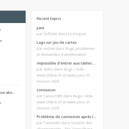
Recent topics
yass
?
par Soflette
dans Le troquet
pm
Lags sur jeu de cartes
par michel
dans Bugs, problèmes
et demandes d'amélioration
impossible d'entrer aux tables de jeux
par didou
dans Bugs / Aide -
www.chibre.ch et www.yass.ch
Version 2020
connexion
son abo…
par Casus1983
dans Bugs / Aide -
www.chibre.ch et www.yass.ch
m
Version 2020
Problème de connexion après le changement d'adresse e-mail.
par Pamelalix
dans Gestion des
abonnements - Abo-Verwaltung -