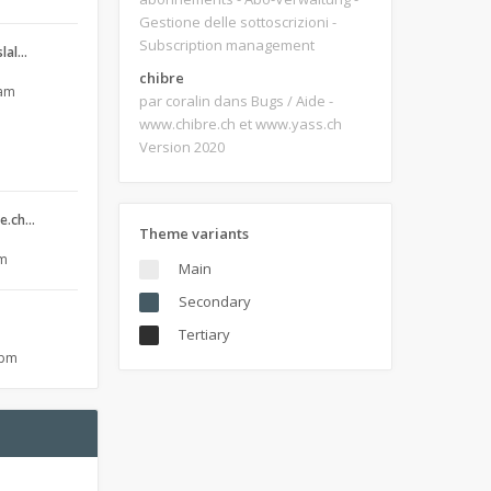
Gestione delle sottoscrizioni -
Subscription management
slal…
chibre
 am
par coralin
dans Bugs / Aide -
www.chibre.ch et www.yass.ch
Version 2020
re.ch…
Theme variants
am
Main
Secondary
Tertiary
 pm