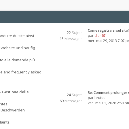
Come registrarsi sul sito
22
Sujets
nduite du site ainsi
par
dlan67
15
Messages
mer. mai 29, 2013 7:07 
 Website und häufig
sito e le domande più
ite and frequently asked
 Gestione delle
Re: Comment prolonger 
24
Sujets
par
brutus1
69
Messages
ven. mai 01, 2026 2:59 p
ntes.
, Beschwerden.
aints.