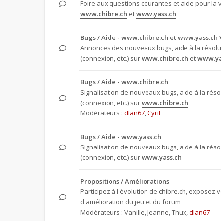
Foire aux questions courantes et aide pour la 
www.chibre.ch
et
www.yass.ch
Bugs / Aide - www.chibre.ch et www.yass.ch 
Annonces des nouveaux bugs, aide à la résol
(connexion, etc.) sur
www.chibre.ch
et
www.ya
Bugs / Aide - www.chibre.ch
Signalisation de nouveaux bugs, aide à la rés
(connexion, etc.) sur
www.chibre.ch
Modérateurs :
dlan67
,
Cyril
Bugs / Aide - www.yass.ch
Signalisation de nouveaux bugs, aide à la rés
(connexion, etc.) sur
www.yass.ch
Propositions / Améliorations
Participez à l'évolution de chibre.ch, exposez 
d'amélioration du jeu et du forum
Modérateurs :
Vanille
,
Jeanne
,
Thux
,
dlan67