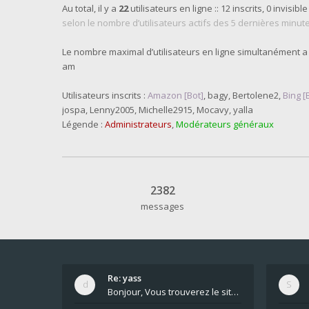
Au total, il y a
22
utilisateurs en ligne :: 12 inscrits, 0 invisible
selon le nombre d’utilisateurs actifs des 5 dernières minut
Le nombre maximal d’utilisateurs en ligne simultanément a
am
Utilisateurs inscrits :
Amazon [Bot]
,
bagy
,
Bertolene2
,
Bing [
jospa
,
Lenny2005
,
Michelle2915
,
Mocavy
,
yalla
Légende :
Administrateurs
,
Modérateurs généraux
2382
messages
Re: yass
Bonjour, Vous trouverez le site ici dans le foru