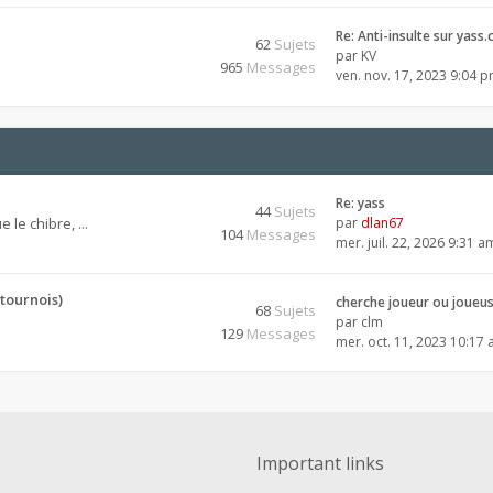
Re: Anti-insulte sur yass.
62
Sujets
par
KV
965
Messages
ven. nov. 17, 2023 9:04 
Re: yass
44
Sujets
 le chibre, ...
par
dlan67
104
Messages
mer. juil. 22, 2026 9:31 a
tournois)
cherche joueur ou joueu
68
Sujets
par
clm
129
Messages
mer. oct. 11, 2023 10:17
Important links