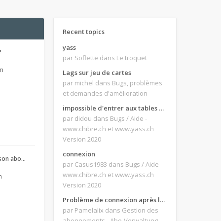
Recent topics
yass
?
par Soflette
dans Le troquet
pm
Lags sur jeu de cartes
par michel
dans Bugs, problèmes
et demandes d'amélioration
impossible d'entrer aux tables de jeux
par didou
dans Bugs / Aide -
www.chibre.ch et www.yass.ch
Version 2020
connexion
son abo…
par Casus1983
dans Bugs / Aide -
www.chibre.ch et www.yass.ch
m
Version 2020
Problème de connexion après le changement d'adresse e-mail.
par Pamelalix
dans Gestion des
abonnements - Abo-Verwaltung -