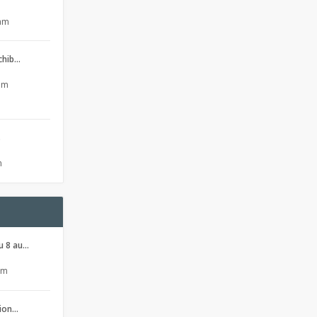
 am
 chib…
 pm
s
m
u 8 au…
pm
sion…