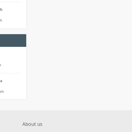
ch
pm
m
se
 am
About us