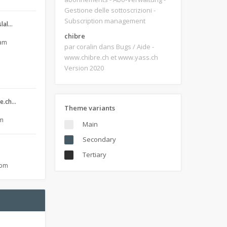
Gestione delle sottoscrizioni -
Subscription management
slal…
chibre
 am
par coralin
dans Bugs / Aide -
www.chibre.ch et www.yass.ch
Version 2020
re.ch…
Theme variants
am
Main
Secondary
Tertiary
 pm