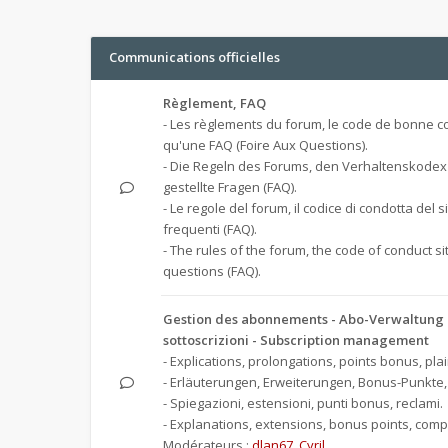
Communications officielles
Règlement, FAQ
- Les règlements du forum, le code de bonne co
qu'une FAQ (Foire Aux Questions).
- Die Regeln des Forums, den Verhaltenskodex
gestellte Fragen (FAQ).
- Le regole del forum, il codice di condotta del 
frequenti (FAQ).
- The rules of the forum, the code of conduct s
questions (FAQ).
Gestion des abonnements - Abo-Verwaltung -
sottoscrizioni - Subscription management
- Explications, prolongations, points bonus, plai
- Erläuterungen, Erweiterungen, Bonus-Punkte
- Spiegazioni, estensioni, punti bonus, reclami.
- Explanations, extensions, bonus points, compl
Modérateurs :
dlan67
,
Cyril