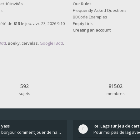
 et 10 invités
Our Rules
es
Frequently Asked Questions
BBCode Examples
 été de
813
le jeu. avr. 23, 2026 9:10
Empty Link
Creating an account
Bot]
,
Boeky
,
cervelas
,
Google [Bot]
,
592
81502
sujets
membres
yass
Re: Lags sur jeu de cart
bonjour comment jouer de haut en bas tout atout mi