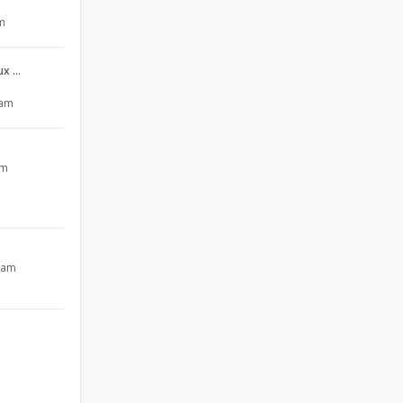
pm
aux …
 am
pm
4 am
m