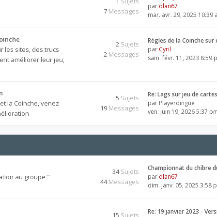
1
Sujets
par
dlan67
7
Messages
mar. avr. 29, 2025 10:39
Coinche
Règles de la Coinche sur
2
Sujets
 les sites, des trucs
par
Cyril
2
Messages
sam. févr. 11, 2023 8:59
nt améliorer leur jeu,
n
Re: Lags sur jeu de carte
5
Sujets
 et la Coinche, venez
par
Playerdingue
19
Messages
ven. juin 19, 2026 5:37 p
élioration
Championnat du chibre d
34
Sujets
ation au groupe "
par
dlan67
44
Messages
dim. janv. 05, 2025 3:58 
Re: 19 janvier 2023 - Ver
15
Sujets