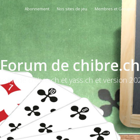
Abonnement
Nos sites de jeu
Membres et Groupes
Forum de chibre.ch
orum de chibre.ch et yass.ch et version 20