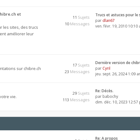
hibre.ch et
Trucs et astuces pour le 
11
Sujets
par
dlan67
10
Messages
ven. févr. 19, 2010 10:10
 les sites, des trucs
ent améliorer leur
Dernière version de chib
17
Sujets
tations sur chibre.ch
par
Cyril
23
Messages
jeu. sept. 26, 2024 1:09 
Re: Décès.
29
Sujets
otre vie.
par
babochy
113
Messages
dim. déc. 10, 2023 12:57
Re: A propos