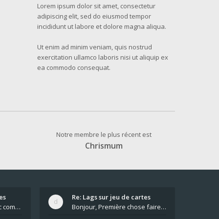
Lorem ipsum dolor sit amet, consectetur
adipiscing elit, sed do eiusmod tempor
incididunt ut labore et dolore magna aliqua.
Ut enim ad minim veniam, quis nostrud
exercitation ullamco laboris nisi ut aliquip ex
ea commodo consequat.
Notre membre le plus récent est
Chrismum
es
Re: Lags sur jeu de cartes
Pour moi pas de lag avec comme navigateur Chrome
Bonjour, Première chose faire un arrêt complet de