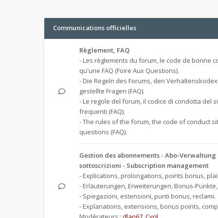
Communications officielles
Règlement, FAQ
- Les règlements du forum, le code de bonne co
qu'une FAQ (Foire Aux Questions).
- Die Regeln des Forums, den Verhaltenskodex
gestellte Fragen (FAQ).
- Le regole del forum, il codice di condotta del 
frequenti (FAQ).
- The rules of the forum, the code of conduct s
questions (FAQ).
Gestion des abonnements - Abo-Verwaltung -
sottoscrizioni - Subscription management
- Explications, prolongations, points bonus, plai
- Erläuterungen, Erweiterungen, Bonus-Punkte
- Spiegazioni, estensioni, punti bonus, reclami.
- Explanations, extensions, bonus points, compl
Modérateurs :
dlan67
,
Cyril