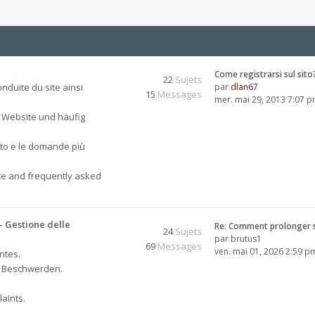
Come registrarsi sul sito
22
Sujets
nduite du site ainsi
par
dlan67
15
Messages
mer. mai 29, 2013 7:07 
 Website und häufig
sito e le domande più
ite and frequently asked
 Gestione delle
Re: Comment prolonger 
24
Sujets
par
brutus1
69
Messages
ven. mai 01, 2026 2:59 p
ntes.
, Beschwerden.
aints.