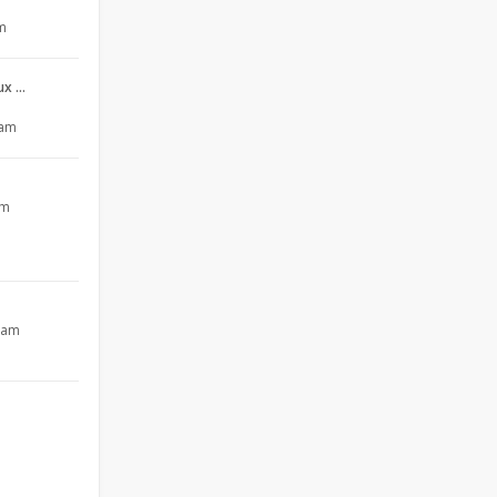
pm
aux …
 am
pm
4 am
m