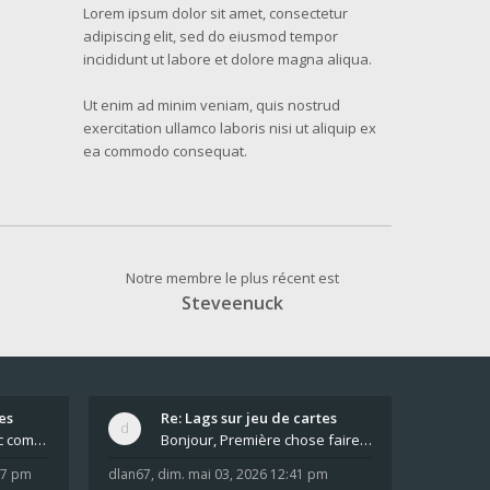
Lorem ipsum dolor sit amet, consectetur
adipiscing elit, sed do eiusmod tempor
incididunt ut labore et dolore magna aliqua.
Ut enim ad minim veniam, quis nostrud
exercitation ullamco laboris nisi ut aliquip ex
ea commodo consequat.
Notre membre le plus récent est
Steveenuck
es
Re: Lags sur jeu de cartes
Pour moi pas de lag avec comme navigateur Chrome
Bonjour, Première chose faire un arrêt complet de
:37 pm
dlan67
,
dim. mai 03, 2026 12:41 pm