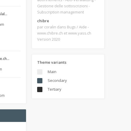
Gestione delle sottoscrizioni -
Subscription management
slal…
chibre
 am
par coralin
dans Bugs / Aide -
www.chibre.ch et www.yass.ch
Version 2020
re.ch…
Theme variants
am
Main
Secondary
Tertiary
 pm