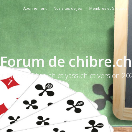
Abonnement
Nos sites de jeu
Membres et Groupes
Forum de chibre.ch
orum de chibre.ch et yass.ch et version 20