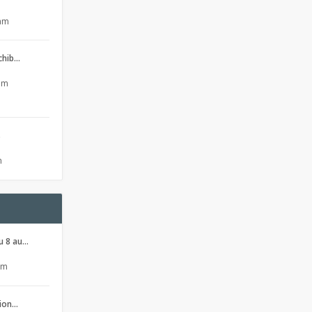
 am
 chib…
 pm
s
m
u 8 au…
pm
sion…