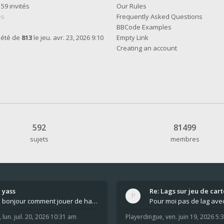
t 59 invités
Our Rules
es
Frequently Asked Questions
BBCode Examples
 été de
813
le jeu. avr. 23, 2026 9:10
Empty Link
Creating an account
592
81499
sujets
membres
yass
Re: Lags sur jeu de cart
bonjour comment jouer de haut en bas tout atout mi
,
lun. juil. 20, 2026 10:31 am
Playerdingue
,
ven. juin 19, 2026 5