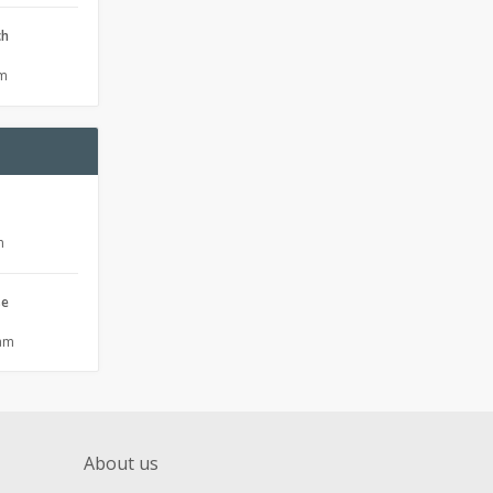
ch
pm
m
se
 am
About us