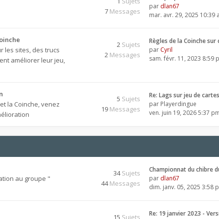
1
Sujets
par
dlan67
7
Messages
mar. avr. 29, 2025 10:39
Coinche
Règles de la Coinche sur
2
Sujets
 les sites, des trucs
par
Cyril
2
Messages
sam. févr. 11, 2023 8:59
nt améliorer leur jeu,
n
Re: Lags sur jeu de carte
5
Sujets
 et la Coinche, venez
par
Playerdingue
19
Messages
ven. juin 19, 2026 5:37 p
élioration
Championnat du chibre d
34
Sujets
ation au groupe "
par
dlan67
44
Messages
dim. janv. 05, 2025 3:58 
Re: 19 janvier 2023 - Ver
15
Sujets