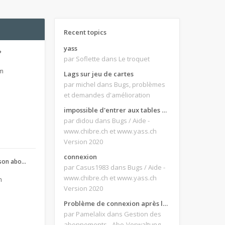
Recent topics
yass
?
par Soflette
dans Le troquet
pm
Lags sur jeu de cartes
par michel
dans Bugs, problèmes
et demandes d'amélioration
impossible d'entrer aux tables de jeux
par didou
dans Bugs / Aide -
www.chibre.ch et www.yass.ch
Version 2020
connexion
son abo…
par Casus1983
dans Bugs / Aide -
www.chibre.ch et www.yass.ch
m
Version 2020
Problème de connexion après le changement d'adresse e-mail.
par Pamelalix
dans Gestion des
abonnements - Abo-Verwaltung -