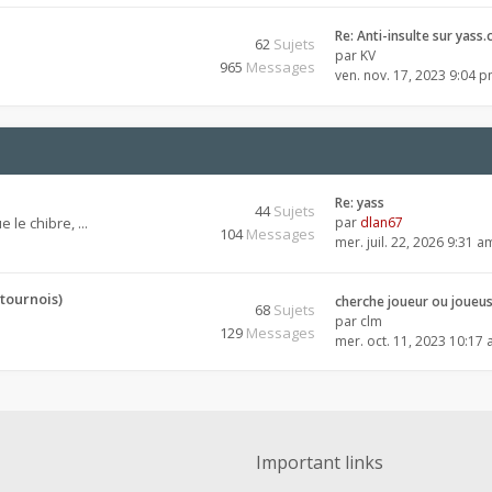
Re: Anti-insulte sur yass.
62
Sujets
par
KV
965
Messages
ven. nov. 17, 2023 9:04 
Re: yass
44
Sujets
 le chibre, ...
par
dlan67
104
Messages
mer. juil. 22, 2026 9:31 a
tournois)
cherche joueur ou joueu
68
Sujets
par
clm
129
Messages
mer. oct. 11, 2023 10:17
Important links