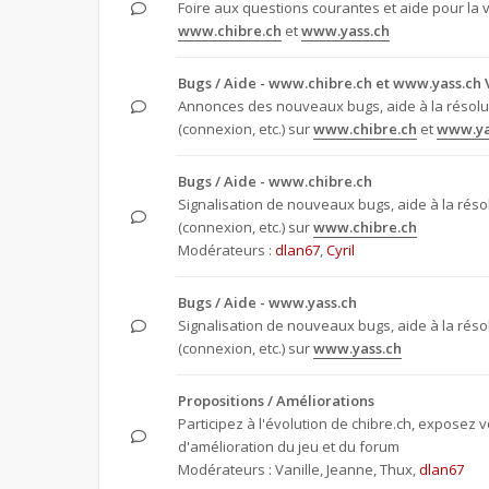
Foire aux questions courantes et aide pour la 
www.chibre.ch
et
www.yass.ch
Bugs / Aide - www.chibre.ch et www.yass.ch 
Annonces des nouveaux bugs, aide à la résol
(connexion, etc.) sur
www.chibre.ch
et
www.ya
Bugs / Aide - www.chibre.ch
Signalisation de nouveaux bugs, aide à la rés
(connexion, etc.) sur
www.chibre.ch
Modérateurs :
dlan67
,
Cyril
Bugs / Aide - www.yass.ch
Signalisation de nouveaux bugs, aide à la rés
(connexion, etc.) sur
www.yass.ch
Propositions / Améliorations
Participez à l'évolution de chibre.ch, exposez 
d'amélioration du jeu et du forum
Modérateurs :
Vanille
,
Jeanne
,
Thux
,
dlan67