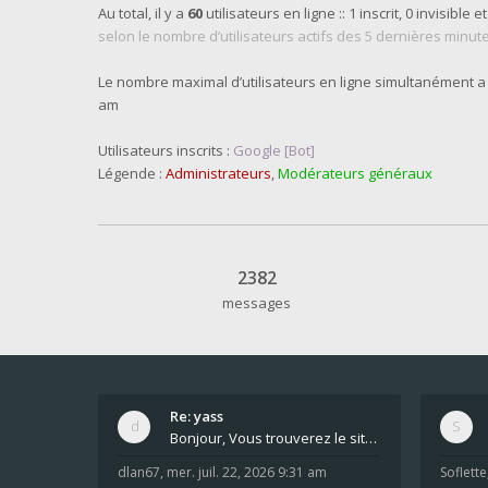
Au total, il y a
60
utilisateurs en ligne :: 1 inscrit, 0 invisible e
selon le nombre d’utilisateurs actifs des 5 dernières minut
Le nombre maximal d’utilisateurs en ligne simultanément a
am
Utilisateurs inscrits :
Google [Bot]
Légende :
Administrateurs
,
Modérateurs généraux
2382
messages
Re: yass
Bonjour, Vous trouverez le site ici dans le foru
dlan67
,
mer. juil. 22, 2026 9:31 am
Soflette