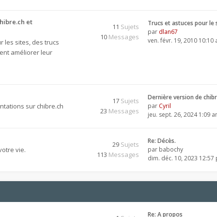
hibre.ch et
Trucs et astuces pour le 
11
Sujets
par
dlan67
10
Messages
ven. févr. 19, 2010 10:10
 les sites, des trucs
ent améliorer leur
Dernière version de chib
17
Sujets
tations sur chibre.ch
par
Cyril
23
Messages
jeu. sept. 26, 2024 1:09 
Re: Décès.
29
Sujets
otre vie.
par
babochy
113
Messages
dim. déc. 10, 2023 12:57
Re: A propos