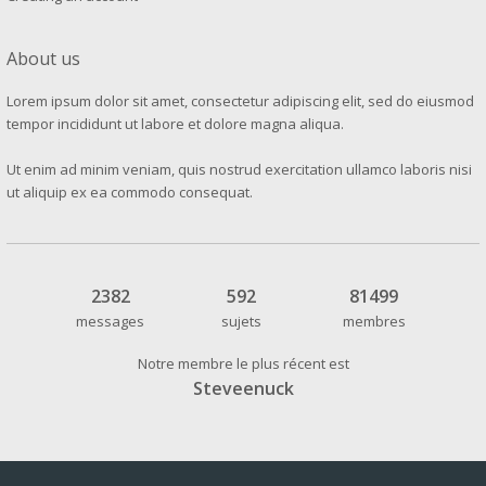
About us
Lorem ipsum dolor sit amet, consectetur adipiscing elit, sed do eiusmod
tempor incididunt ut labore et dolore magna aliqua.
Ut enim ad minim veniam, quis nostrud exercitation ullamco laboris nisi
ut aliquip ex ea commodo consequat.
2382
592
81499
messages
sujets
membres
Notre membre le plus récent est
Steveenuck