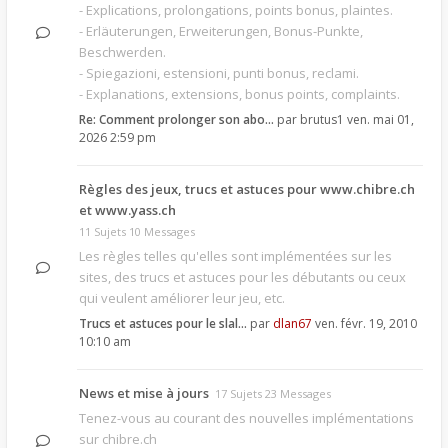
- Explications, prolongations, points bonus, plaintes.
- Erläuterungen, Erweiterungen, Bonus-Punkte,
Beschwerden.
- Spiegazioni, estensioni, punti bonus, reclami.
- Explanations, extensions, bonus points, complaints.
Re: Comment prolonger son abo…
par
brutus1
ven. mai 01,
2026 2:59 pm
Règles des jeux, trucs et astuces pour www.chibre.ch
et www.yass.ch
11 Sujets 10 Messages
Les règles telles qu'elles sont implémentées sur les
sites, des trucs et astuces pour les débutants ou ceux
qui veulent améliorer leur jeu, etc.
Trucs et astuces pour le slal…
par
dlan67
ven. févr. 19, 2010
10:10 am
News et mise à jours
17 Sujets 23 Messages
Tenez-vous au courant des nouvelles implémentations
sur chibre.ch