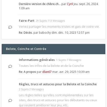
Dernière version de chibre.ch…
par
Cyril
jeu. sept. 26, 2024
1:09 am
Faire-Part
29 Sujets 113 Messages
Venez partager les moments tristes et gais de votre vie.
Re: Décès.
par
babochy
dim. déc. 10, 2023 12:57 pm
Belote, Coinche et Contrée
Informations générales
1 Sujets 7 Messages
Toutes les infos de la Belote et de la Coinche
Re: A propos
par
dlan67
mar. avr. 29, 2025 10:39 am
Règles, trucs et astuces pour la Belote et la Coinche
2 Sujets 2 Messages
Les règles telles qu'elles sont implémentées sur les
sites, des trucs et astuces pour les débutants ou ceux
qui veulent améliorer leur jeu, etc.