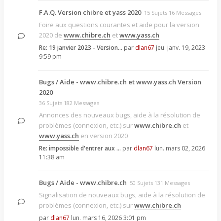
F.A.Q. Version chibre et yass 2020
15 Sujets 16 Messages
Foire aux questions courantes et aide pour la version
2020 de
www.chibre.ch
et
www.yass.ch
Re: 19 janvier 2023 - Version…
par
dlan67
jeu. janv. 19, 2023
9:59 pm
Bugs / Aide - www.chibre.ch et www.yass.ch Version
2020
36 Sujets 182 Messages
Annonces des nouveaux bugs, aide à la résolution de
problèmes (connexion, etc.) sur
www.chibre.ch
et
www.yass.ch
en version 2020
Re: impossible d'entrer aux …
par
dlan67
lun. mars 02, 2026
11:38 am
Bugs / Aide - www.chibre.ch
50 Sujets 131 Messages
Signalisation de nouveaux bugs, aide à la résolution de
problèmes (connexion, etc.) sur
www.chibre.ch
par
dlan67
lun. mars 16, 2026 3:01 pm