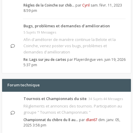
Règles de la Coinche sur chib…
par
Cyril
sam. févr. 11, 2023
8:59 pm
Bugs, problèmes et demandes d'amélioration
5 Sujets 19 Messages
Afin d'améliorer de manière continue la Belote et la
Coinche, venez poster vos bugs, problèmes et
demandes d'amélioration
Re: Lags sur jeu de cartes
par
Playerdingue
ven. juin 19, 2026
5:37 pm
Forum technique
Tournois et Championnats du site
34 Sujets 44 Messages
Règlements et annonces des tournois. Participation au
groupe " Tournois et Championnats "
Championnat du chibre du 8 au…
par
dlan67
dim. janv. 05,
2025 3:58 pm