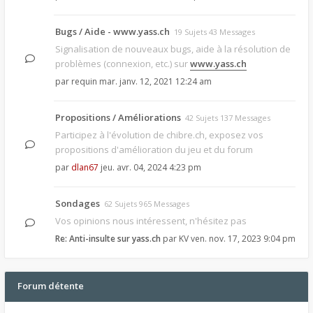
Bugs / Aide - www.yass.ch
19 Sujets 43 Messages
Signalisation de nouveaux bugs, aide à la résolution de
problèmes (connexion, etc.) sur
www.yass.ch
par
requin
mar. janv. 12, 2021 12:24 am
Propositions / Améliorations
42 Sujets 137 Messages
Participez à l'évolution de chibre.ch, exposez vos
propositions d'amélioration du jeu et du forum
par
dlan67
jeu. avr. 04, 2024 4:23 pm
Sondages
62 Sujets 965 Messages
Vos opinions nous intéressent, n'hésitez pas
Re: Anti-insulte sur yass.ch
par
KV
ven. nov. 17, 2023 9:04 pm
Forum détente