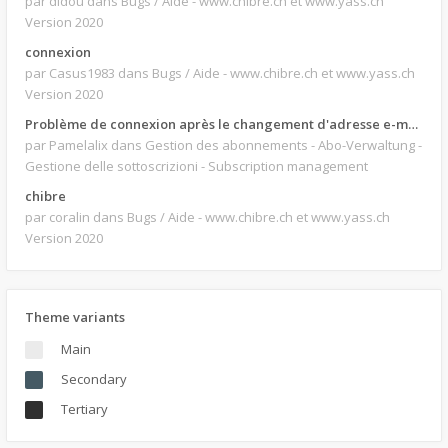
par didou
dans Bugs / Aide - www.chibre.ch et www.yass.ch
Version 2020
connexion
par Casus1983
dans Bugs / Aide - www.chibre.ch et www.yass.ch
Version 2020
Problème de connexion après le changement d'adresse e-mail.
par Pamelalix
dans Gestion des abonnements - Abo-Verwaltung -
Gestione delle sottoscrizioni - Subscription management
chibre
par coralin
dans Bugs / Aide - www.chibre.ch et www.yass.ch
Version 2020
Theme variants
Main
Secondary
Tertiary