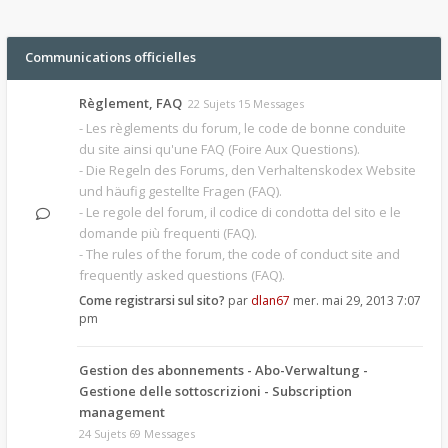
Communications officielles
Règlement, FAQ
22 Sujets 15 Messages
- Les règlements du forum, le code de bonne conduite
du site ainsi qu'une FAQ (Foire Aux Questions).
- Die Regeln des Forums, den Verhaltenskodex Website
und häufig gestellte Fragen (FAQ).
- Le regole del forum, il codice di condotta del sito e le
domande più frequenti (FAQ).
- The rules of the forum, the code of conduct site and
frequently asked questions (FAQ).
Come registrarsi sul sito?
par
dlan67
mer. mai 29, 2013 7:07
pm
Gestion des abonnements - Abo-Verwaltung -
Gestione delle sottoscrizioni - Subscription
management
24 Sujets 69 Messages