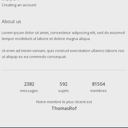
Creating an account
About us
Lorem ipsum dolor sit amet, consectetur adipiscing elit, sed do eiusmod
tempor incididunt ut labore et dolore magna aliqua.
Ut enim ad minim veniam, quis nostrud exercitation ullamco laboris nisi
ut aliquip ex ea commodo consequat.
2382
592
81504
messages
sujets
membres
Notre membre le plus récent est
ThomasRof