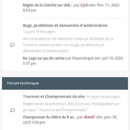
Règles de la Coinche sur chib…
par
Cyril
sam. févr. 11, 2023
8:59 pm
Bugs, problèmes et demandes d'amélioration
5 Sujets 19 Messages
Afin d'améliorer de manière continue la Belote et la
Coinche, venez poster vos bugs, problèmes et
demandes d'amélioration
Re: Lags sur jeu de cartes
par
Playerdingue
ven. juin 19, 2026
5:37 pm
Forum technique
Tournois et Championnats du site
34 Sujets 44 Messages
Règlements et annonces des tournois. Participation au
groupe " Tournois et Championnats "
Championnat du chibre du 8 au…
par
dlan67
dim. janv. 05,
2025 3:58 pm