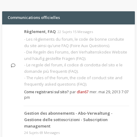
Communications officielles
Règlement, FAQ
22 Sujets 15 Messages
- Les règlements du forum, le code de bonne conduite
du site ainsi qu'une FAQ (Foire Aux Questions).
- Die Regeln des Forums, den Verhaltenskodex Website
und häufig gestellte Fragen (FAQ).
- Le regole del forum, il codice di condotta del sito e le
domande più frequenti (FAQ).
- The rules of the forum, the code of conduct site and
frequently asked questions (FAQ).
Come registrarsi sul sito?
par
dlan67
mer. mai 29, 2013 7:07
pm
Gestion des abonnements - Abo-Verwaltung -
Gestione delle sottoscrizioni - Subscription
management
24 Sujets 69 Messages