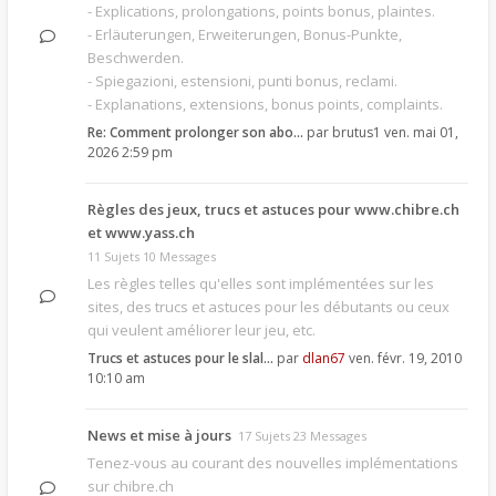
- Explications, prolongations, points bonus, plaintes.
- Erläuterungen, Erweiterungen, Bonus-Punkte,
Beschwerden.
- Spiegazioni, estensioni, punti bonus, reclami.
- Explanations, extensions, bonus points, complaints.
Re: Comment prolonger son abo…
par
brutus1
ven. mai 01,
2026 2:59 pm
Règles des jeux, trucs et astuces pour www.chibre.ch
et www.yass.ch
11 Sujets 10 Messages
Les règles telles qu'elles sont implémentées sur les
sites, des trucs et astuces pour les débutants ou ceux
qui veulent améliorer leur jeu, etc.
Trucs et astuces pour le slal…
par
dlan67
ven. févr. 19, 2010
10:10 am
News et mise à jours
17 Sujets 23 Messages
Tenez-vous au courant des nouvelles implémentations
sur chibre.ch