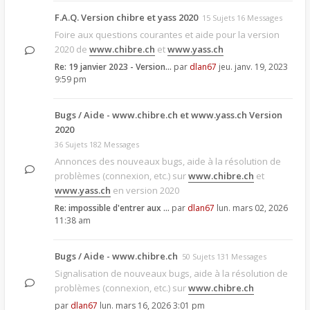
F.A.Q. Version chibre et yass 2020
15 Sujets 16 Messages
Foire aux questions courantes et aide pour la version
2020 de
www.chibre.ch
et
www.yass.ch
Re: 19 janvier 2023 - Version…
par
dlan67
jeu. janv. 19, 2023
9:59 pm
Bugs / Aide - www.chibre.ch et www.yass.ch Version
2020
36 Sujets 182 Messages
Annonces des nouveaux bugs, aide à la résolution de
problèmes (connexion, etc.) sur
www.chibre.ch
et
www.yass.ch
en version 2020
Re: impossible d'entrer aux …
par
dlan67
lun. mars 02, 2026
11:38 am
Bugs / Aide - www.chibre.ch
50 Sujets 131 Messages
Signalisation de nouveaux bugs, aide à la résolution de
problèmes (connexion, etc.) sur
www.chibre.ch
par
dlan67
lun. mars 16, 2026 3:01 pm