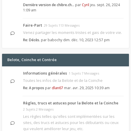
Dernière version de chibre.ch…
par
Cyril
jeu. sept. 26, 2024
1:09 am
Faire-Part
29 Sujets 113 Messages
Venez partager les moments tristes et gais de votre vie.
Re: Décès.
par
babochy
dim. déc. 10, 2023 12:57 pm
Belote, Coinche et Contrée
Informations générales
1 Sujets 7 Messages
Toutes les infos de la Belote et de la Coinche
Re: A propos
par
dlan67
mar. avr. 29, 2025 10:39 am
Règles, trucs et astuces pour la Belote et la Coinche
2 Sujets 2 Messages
Les règles telles qu'elles sont implémentées sur les
sites, des trucs et astuces pour les débutants ou ceux
qui veulent améliorer leur jeu, etc.