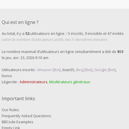
Qui est en ligne ?
Au total, il y a
52
utilisateurs en ligne :: 5 inscrits, 0 invisible et 47 invités
selon le nombre d’utilisateurs actifs des 5 dernières minutes
Le nombre maximal d’utilisateurs en ligne simultanément a été de
813
le jeu. avr. 23, 2026 9:10 am
Utilisateurs inscrits :
Amazon [Bot]
,
bian55
,
Bing [Bot]
,
Google [Bot]
,
lionvs
Légende :
Administrateurs
,
Modérateurs généraux
Important links
Our Rules
Frequently Asked Questions
BBCode Examples
Empty Link