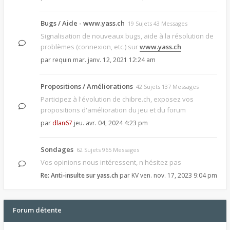
Bugs / Aide - www.yass.ch
19 Sujets 43 Messages
Signalisation de nouveaux bugs, aide à la résolution de
problèmes (connexion, etc.) sur
www.yass.ch
par
requin
mar. janv. 12, 2021 12:24 am
Propositions / Améliorations
42 Sujets 137 Messages
Participez à l'évolution de chibre.ch, exposez vos
propositions d'amélioration du jeu et du forum
par
dlan67
jeu. avr. 04, 2024 4:23 pm
Sondages
62 Sujets 965 Messages
Vos opinions nous intéressent, n'hésitez pas
Re: Anti-insulte sur yass.ch
par
KV
ven. nov. 17, 2023 9:04 pm
Forum détente