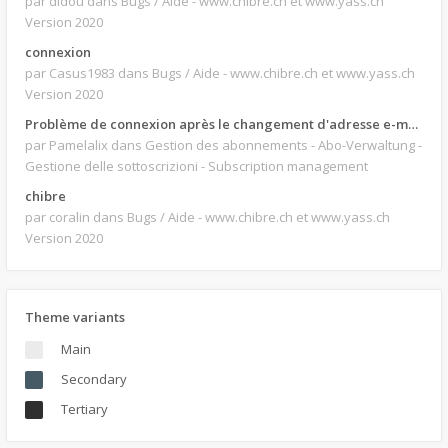
par didou
dans Bugs / Aide - www.chibre.ch et www.yass.ch
Version 2020
connexion
par Casus1983
dans Bugs / Aide - www.chibre.ch et www.yass.ch
Version 2020
Problème de connexion après le changement d'adresse e-mail.
par Pamelalix
dans Gestion des abonnements - Abo-Verwaltung -
Gestione delle sottoscrizioni - Subscription management
chibre
par coralin
dans Bugs / Aide - www.chibre.ch et www.yass.ch
Version 2020
Theme variants
Main
Secondary
Tertiary