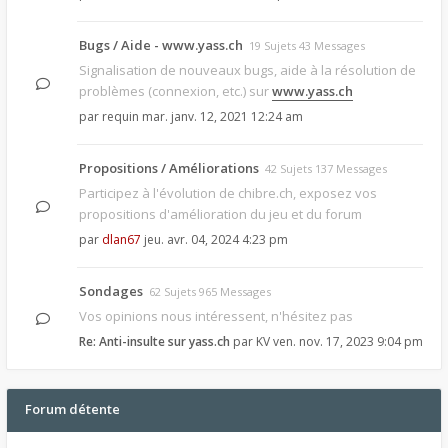
Bugs / Aide - www.yass.ch
19 Sujets 43 Messages
Signalisation de nouveaux bugs, aide à la résolution de
problèmes (connexion, etc.) sur
www.yass.ch
par
requin
mar. janv. 12, 2021 12:24 am
Propositions / Améliorations
42 Sujets 137 Messages
Participez à l'évolution de chibre.ch, exposez vos
propositions d'amélioration du jeu et du forum
par
dlan67
jeu. avr. 04, 2024 4:23 pm
Sondages
62 Sujets 965 Messages
Vos opinions nous intéressent, n'hésitez pas
Re: Anti-insulte sur yass.ch
par
KV
ven. nov. 17, 2023 9:04 pm
Forum détente