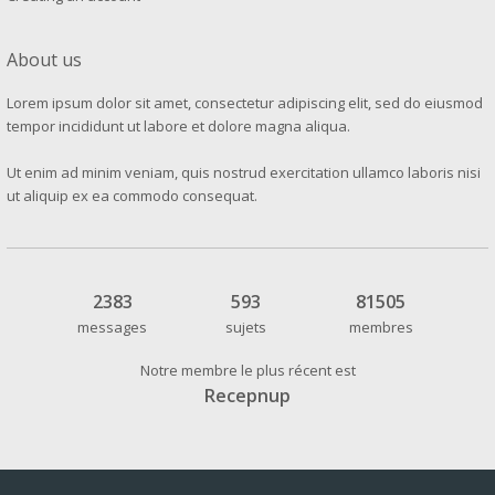
About us
Lorem ipsum dolor sit amet, consectetur adipiscing elit, sed do eiusmod
tempor incididunt ut labore et dolore magna aliqua.
Ut enim ad minim veniam, quis nostrud exercitation ullamco laboris nisi
ut aliquip ex ea commodo consequat.
2383
593
81505
messages
sujets
membres
Notre membre le plus récent est
Recepnup