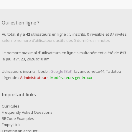
Qui est en ligne ?
Au total, il y a
42
utilisateurs en ligne :: 5 inscrits, 0 invisible et 37 invités
selon le nombre d’utilisateurs actifs des 5 dernières minutes
Le nombre maximal d’utilisateurs en ligne simultanément a été de
813
le jeu. avr. 23, 2026 9:10 am
Utilisateurs inscrits :
boubi
,
Google [Bot]
,
lavande
,
nette44
,
Tadatou
Légende :
Administrateurs
,
Modérateurs généraux
Important links
Our Rules
Frequently Asked Questions
BBCode Examples
Empty Link
Creating an account