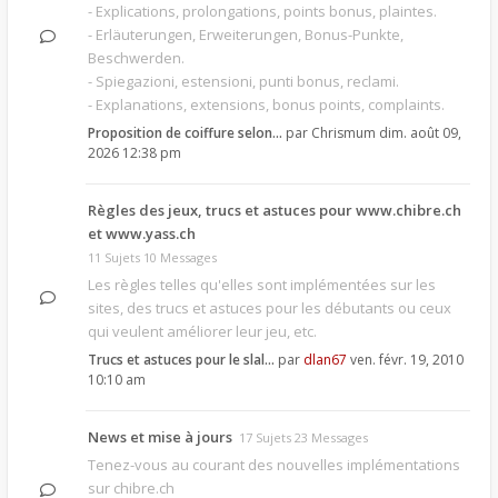
- Explications, prolongations, points bonus, plaintes.
- Erläuterungen, Erweiterungen, Bonus-Punkte,
Beschwerden.
- Spiegazioni, estensioni, punti bonus, reclami.
- Explanations, extensions, bonus points, complaints.
Proposition de coiffure selon…
par
Chrismum
dim. août 09,
2026 12:38 pm
Règles des jeux, trucs et astuces pour www.chibre.ch
et www.yass.ch
11 Sujets 10 Messages
Les règles telles qu'elles sont implémentées sur les
sites, des trucs et astuces pour les débutants ou ceux
qui veulent améliorer leur jeu, etc.
Trucs et astuces pour le slal…
par
dlan67
ven. févr. 19, 2010
10:10 am
News et mise à jours
17 Sujets 23 Messages
Tenez-vous au courant des nouvelles implémentations
sur chibre.ch