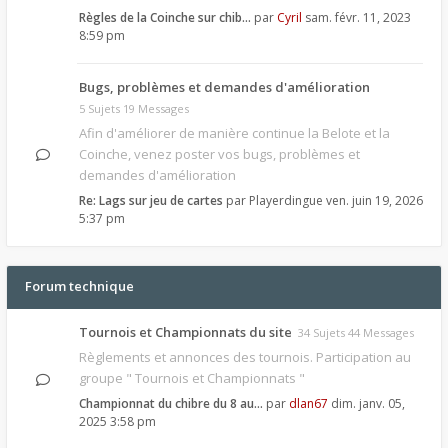
Règles de la Coinche sur chib…
par
Cyril
sam. févr. 11, 2023
8:59 pm
Bugs, problèmes et demandes d'amélioration
5 Sujets 19 Messages
Afin d'améliorer de manière continue la Belote et la
Coinche, venez poster vos bugs, problèmes et
demandes d'amélioration
Re: Lags sur jeu de cartes
par
Playerdingue
ven. juin 19, 2026
5:37 pm
Forum technique
Tournois et Championnats du site
34 Sujets 44 Messages
Règlements et annonces des tournois. Participation au
groupe " Tournois et Championnats "
Championnat du chibre du 8 au…
par
dlan67
dim. janv. 05,
2025 3:58 pm