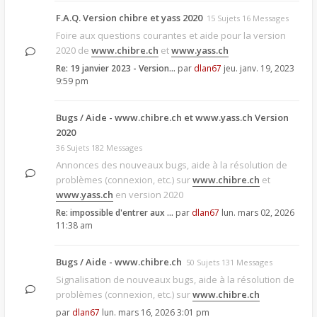
F.A.Q. Version chibre et yass 2020
15 Sujets 16 Messages
Foire aux questions courantes et aide pour la version
2020 de
www.chibre.ch
et
www.yass.ch
Re: 19 janvier 2023 - Version…
par
dlan67
jeu. janv. 19, 2023
9:59 pm
Bugs / Aide - www.chibre.ch et www.yass.ch Version
2020
36 Sujets 182 Messages
Annonces des nouveaux bugs, aide à la résolution de
problèmes (connexion, etc.) sur
www.chibre.ch
et
www.yass.ch
en version 2020
Re: impossible d'entrer aux …
par
dlan67
lun. mars 02, 2026
11:38 am
Bugs / Aide - www.chibre.ch
50 Sujets 131 Messages
Signalisation de nouveaux bugs, aide à la résolution de
problèmes (connexion, etc.) sur
www.chibre.ch
par
dlan67
lun. mars 16, 2026 3:01 pm