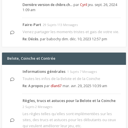
Dernière version de chibre.ch…
par
Cyril
jeu. sept. 26, 2024
1:09 am
Faire-Part
29 Sujets 113 Messages
Venez partager les moments tristes et gais de votre vie.
Re: Décès.
par
babochy
dim. déc. 10, 2023 12:57 pm
Belote, Coinche et Contrée
Informations générales
1 Sujets 7 Messages
Toutes les infos de la Belote et de la Coinche
Re: A propos
par
dlan67
mar. avr. 29, 2025 10:39 am
Règles, trucs et astuces pour la Belote et la Coinche
2 Sujets 2 Messages
Les règles telles qu'elles sont implémentées sur les
sites, des trucs et astuces pour les débutants ou ceux
qui veulent améliorer leur jeu, etc.