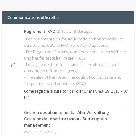
Communications officielles
Règlement, FAQ
22 Sujets 15 Messages
- Les règlements du forum, le code de bonne conduite
du site ainsi qu'une FAQ (Foire Aux Questions).
- Die Regeln des Forums, den Verhaltenskodex Website
und häufig gestellte Fragen (FAQ).
- Le regole del forum, il codice di condotta del sito e le
domande più frequenti (FAQ).
- The rules of the forum, the code of conduct site and
frequently asked questions (FAQ).
Come registrarsi sul sito?
par
dlan67
mer. mai 29, 2013 7:07
pm
Gestion des abonnements - Abo-Verwaltung -
Gestione delle sottoscrizioni - Subscription
management
25 Sujets 70 Messages