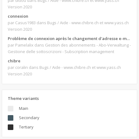
par didou
dans Bugs / Aide - www.chibre.ch et www.yass.ch
Version 2020
connexion
par Casus1983
dans Bugs / Aide - www.chibre.ch et www.yass.ch
Version 2020
Problème de connexion après le changement d'adresse e-mail.
par Pamelalix
dans Gestion des abonnements - Abo-Verwaltung -
Gestione delle sottoscrizioni - Subscription management
chibre
par coralin
dans Bugs / Aide - www.chibre.ch et www.yass.ch
Version 2020
Theme variants
Main
Secondary
Tertiary