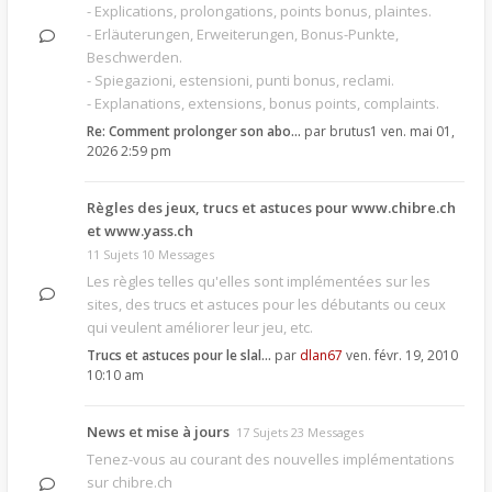
- Explications, prolongations, points bonus, plaintes.
- Erläuterungen, Erweiterungen, Bonus-Punkte,
Beschwerden.
- Spiegazioni, estensioni, punti bonus, reclami.
- Explanations, extensions, bonus points, complaints.
Re: Comment prolonger son abo…
par
brutus1
ven. mai 01,
2026 2:59 pm
Règles des jeux, trucs et astuces pour www.chibre.ch
et www.yass.ch
11 Sujets 10 Messages
Les règles telles qu'elles sont implémentées sur les
sites, des trucs et astuces pour les débutants ou ceux
qui veulent améliorer leur jeu, etc.
Trucs et astuces pour le slal…
par
dlan67
ven. févr. 19, 2010
10:10 am
News et mise à jours
17 Sujets 23 Messages
Tenez-vous au courant des nouvelles implémentations
sur chibre.ch