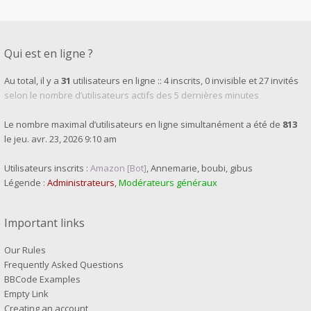
Qui est en ligne ?
Au total, il y a
31
utilisateurs en ligne :: 4 inscrits, 0 invisible et 27 invités
selon le nombre d’utilisateurs actifs des 5 dernières minutes
Le nombre maximal d’utilisateurs en ligne simultanément a été de
813
le jeu. avr. 23, 2026 9:10 am
Utilisateurs inscrits :
Amazon [Bot]
,
Annemarie
,
boubi
,
gibus
Légende :
Administrateurs
,
Modérateurs généraux
Important links
Our Rules
Frequently Asked Questions
BBCode Examples
Empty Link
Creating an account