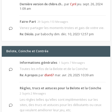
Dernière version de chibre.ch…
par
Cyril
jeu. sept. 26, 2024
1:09 am
Faire-Part
29 Sujets 113 Messages
Venez partager les moments tristes et gais de votre vie.
Re: Décès.
par
babochy
dim. déc. 10, 2023 12:57 pm
Belote, Coinche et Contrée
Informations générales
1 Sujets 7 Messages
Toutes les infos de la Belote et de la Coinche
Re: A propos
par
dlan67
mar. avr. 29, 2025 10:39 am
Règles, trucs et astuces pour la Belote et la Coinche
2 Sujets 2 Messages
Les règles telles qu'elles sont implémentées sur les
sites, des trucs et astuces pour les débutants ou ceux
qui veulent améliorer leur jeu, etc.