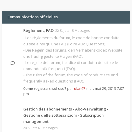
Communications officielles
Règlement, FAQ
22 Sujets 15 Messages
- Les règlements du forum, le code de bonne conduite
du site ainsi qu'une FAQ (Foire Aux Questions).
- Die Regeln des Forums, den Verhaltenskodex Website
und häufig gestellte Fragen (FAQ).
- Le regole del forum, il codice di condotta del sito e le
domande più frequenti (FAQ).
- The rules of the forum, the code of conduct site and
frequently asked questions (FAQ).
Come registrarsi sul sito?
par
dlan67
mer. mai 29, 2013 7:07
pm
Gestion des abonnements - Abo-Verwaltung -
Gestione delle sottoscrizioni - Subscription
management
24 Sujets 69 Messages