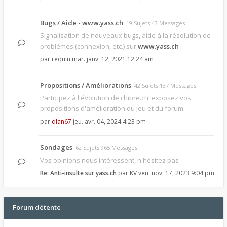
Bugs / Aide - www.yass.ch
19 Sujets 43 Messages
Signalisation de nouveaux bugs, aide à la résolution de
problèmes (connexion, etc.) sur
www.yass.ch
par
requin
mar. janv. 12, 2021 12:24 am
Propositions / Améliorations
42 Sujets 137 Messages
Participez à l'évolution de chibre.ch, exposez vos
propositions d'amélioration du jeu et du forum
par
dlan67
jeu. avr. 04, 2024 4:23 pm
Sondages
62 Sujets 965 Messages
Vos opinions nous intéressent, n'hésitez pas
Re: Anti-insulte sur yass.ch
par
KV
ven. nov. 17, 2023 9:04 pm
Forum détente