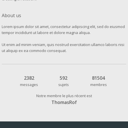
About us
Lorem ipsum dolor sit amet, consectetur adipiscing elit, sed do eiusmod
tempor incididunt ut labore et dolore magna aliqua.
Ut enim ad minim veniam, quis nostrud exercitation ullamco laboris nisi
ut aliquip ex ea commodo consequat.
2382
592
81504
messages
sujets
membres
Notre membre le plus récent est
ThomasRof