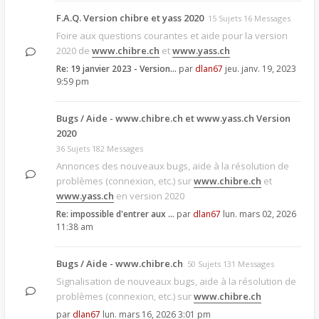
F.A.Q. Version chibre et yass 2020
15 Sujets 16 Messages
Foire aux questions courantes et aide pour la version
2020 de
www.chibre.ch
et
www.yass.ch
Re: 19 janvier 2023 - Version…
par
dlan67
jeu. janv. 19, 2023
9:59 pm
Bugs / Aide - www.chibre.ch et www.yass.ch Version
2020
36 Sujets 182 Messages
Annonces des nouveaux bugs, aide à la résolution de
problèmes (connexion, etc.) sur
www.chibre.ch
et
www.yass.ch
en version 2020
Re: impossible d'entrer aux …
par
dlan67
lun. mars 02, 2026
11:38 am
Bugs / Aide - www.chibre.ch
50 Sujets 131 Messages
Signalisation de nouveaux bugs, aide à la résolution de
problèmes (connexion, etc.) sur
www.chibre.ch
par
dlan67
lun. mars 16, 2026 3:01 pm