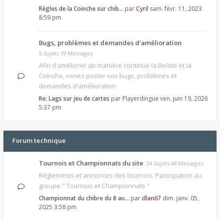
Règles de la Coinche sur chib…
par
Cyril
sam. févr. 11, 2023
8:59 pm
Bugs, problèmes et demandes d'amélioration
5 Sujets 19 Messages
Afin d'améliorer de manière continue la Belote et la
Coinche, venez poster vos bugs, problèmes et
demandes d'amélioration
Re: Lags sur jeu de cartes
par
Playerdingue
ven. juin 19, 2026
5:37 pm
Forum technique
Tournois et Championnats du site
34 Sujets 44 Messages
Règlements et annonces des tournois. Participation au
groupe " Tournois et Championnats "
Championnat du chibre du 8 au…
par
dlan67
dim. janv. 05,
2025 3:58 pm