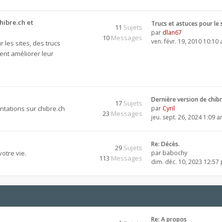
hibre.ch et
Trucs et astuces pour le 
11
Sujets
par
dlan67
10
Messages
ven. févr. 19, 2010 10:10
 les sites, des trucs
ent améliorer leur
Dernière version de chib
17
Sujets
tations sur chibre.ch
par
Cyril
23
Messages
jeu. sept. 26, 2024 1:09 
Re: Décès.
29
Sujets
otre vie.
par
babochy
113
Messages
dim. déc. 10, 2023 12:57
Re: A propos