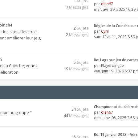
1
Sujets
par
dlan67
7
Messages
mar. avr. 29, 2025 10:39
Coinche
Règles de la Coinche sur
2
Sujets
 les sites, des trucs
par
Cyril
2
Messages
sam. févr. 11, 2023 8:59
nt améliorer leur jeu,
n
Re: Lags sur jeu de carte
5
Sujets
 et la Coinche, venez
par
Playerdingue
19
Messages
ven. juin 19, 2026 5:37 p
élioration
Championnat du chibre d
34
Sujets
ation au groupe "
par
dlan67
44
Messages
dim. janv. 05, 2025 3:58 
Re: 19 janvier 2023 - Ver
15
Sujets