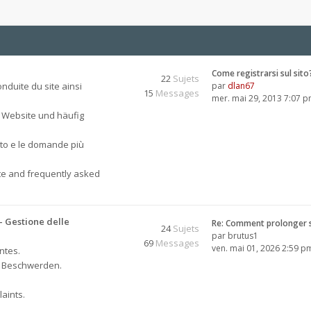
Come registrarsi sul sito
22
Sujets
nduite du site ainsi
par
dlan67
15
Messages
mer. mai 29, 2013 7:07 
 Website und häufig
sito e le domande più
ite and frequently asked
 Gestione delle
Re: Comment prolonger 
24
Sujets
par
brutus1
69
Messages
ven. mai 01, 2026 2:59 p
ntes.
, Beschwerden.
aints.