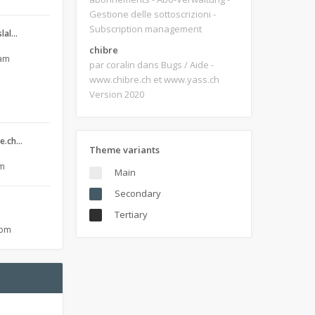
Gestione delle sottoscrizioni -
Subscription management
slal…
chibre
 am
par coralin
dans Bugs / Aide -
www.chibre.ch et www.yass.ch
Version 2020
re.ch…
Theme variants
am
Main
Secondary
Tertiary
 pm