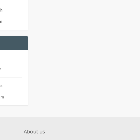
ch
pm
m
se
 am
About us