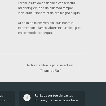
Lorem ipsum dolor sit amet, consectetur
adipiscing elit, sed do eiusmod tempor
incididunt ut labore et dolore magna aliqua.
Ut enim ad minim veniam, quis nostrud
exercitation ullamco laboris nisi ut aliquip ex
ea commodo consequat.
Notre membre le plus récent est
ThomasRof
es
Re: Lags sur jeu de cartes
Pour moi pas de lag avec comme navigateur Chrome
Bonjour, Première chose faire un arrêt complet de