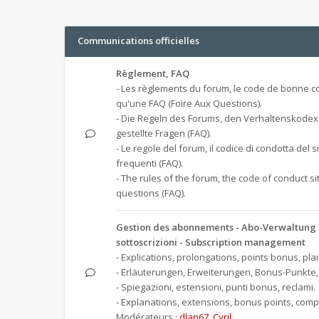
Communications officielles
Règlement, FAQ
- Les règlements du forum, le code de bonne co
qu'une FAQ (Foire Aux Questions).
- Die Regeln des Forums, den Verhaltenskodex
gestellte Fragen (FAQ).
- Le regole del forum, il codice di condotta del 
frequenti (FAQ).
- The rules of the forum, the code of conduct s
questions (FAQ).
Gestion des abonnements - Abo-Verwaltung -
sottoscrizioni - Subscription management
- Explications, prolongations, points bonus, plai
- Erläuterungen, Erweiterungen, Bonus-Punkte
- Spiegazioni, estensioni, punti bonus, reclami.
- Explanations, extensions, bonus points, compl
Modérateurs :
dlan67
,
Cyril