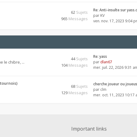
Re: Anti-insulte sur yass.
62
Sujets
par
KV
965
Messages
ven. nov. 17, 2023 9:04 
Re: yass
44
Sujets
 le chibre, ...
par
dlan67
104
Messages
mer. juil. 22, 2026 9:31 a
tournois)
cherche joueur ou joueu
68
Sujets
par
clm
129
Messages
mer. oct. 11, 2023 10:17
Important links