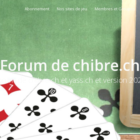
Abonnement
Nos sites de jeu
Membres et Groupes
Forum de chibre.ch
orum de chibre.ch et yass.ch et version 20