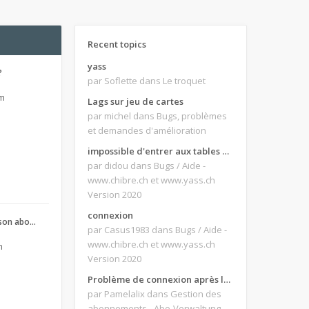
Recent topics
yass
?
par Soflette
dans Le troquet
pm
Lags sur jeu de cartes
par michel
dans Bugs, problèmes
et demandes d'amélioration
impossible d'entrer aux tables de jeux
par didou
dans Bugs / Aide -
www.chibre.ch et www.yass.ch
Version 2020
connexion
son abo…
par Casus1983
dans Bugs / Aide -
www.chibre.ch et www.yass.ch
m
Version 2020
Problème de connexion après le changement d'adresse e-mail.
par Pamelalix
dans Gestion des
abonnements - Abo-Verwaltung -