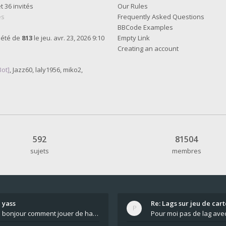
et 36 invités
Our Rules
es
Frequently Asked Questions
BBCode Examples
 été de
813
le jeu. avr. 23, 2026 9:10
Empty Link
Creating an account
Bot]
,
Jazz60
,
laly1956
,
miko2
,
592
81504
sujets
membres
yass
Re: Lags sur jeu de cart
bonjour comment jouer de haut en bas tout atout mi