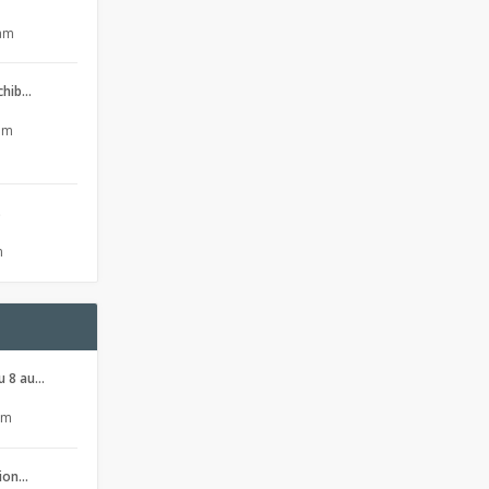
 am
 chib…
 pm
s
m
u 8 au…
pm
sion…