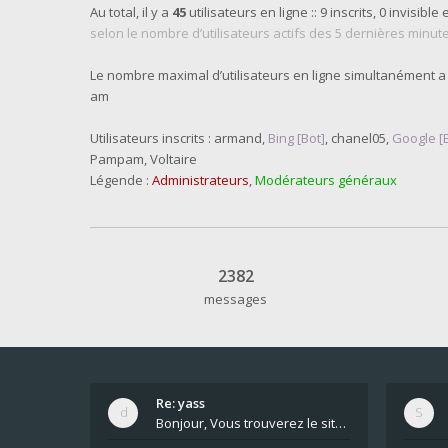
Au total, il y a
45
utilisateurs en ligne :: 9 inscrits, 0 invisible 
selon le nombre d’utilisateurs actifs des 5 dernières minut
Le nombre maximal d’utilisateurs en ligne simultanément a
am
Utilisateurs inscrits :
armand
,
Bing [Bot]
,
chanel05
,
Google [
Pampam
,
Voltaire
Légende :
Administrateurs
,
Modérateurs généraux
2382
messages
Re: yass
Bonjour, Vous trouverez le site ici dans le foru