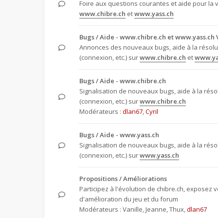
Foire aux questions courantes et aide pour la 
www.chibre.ch
et
www.yass.ch
Bugs / Aide - www.chibre.ch et www.yass.ch 
Annonces des nouveaux bugs, aide à la résol
(connexion, etc.) sur
www.chibre.ch
et
www.ya
Bugs / Aide - www.chibre.ch
Signalisation de nouveaux bugs, aide à la rés
(connexion, etc.) sur
www.chibre.ch
Modérateurs :
dlan67
,
Cyril
Bugs / Aide - www.yass.ch
Signalisation de nouveaux bugs, aide à la rés
(connexion, etc.) sur
www.yass.ch
Propositions / Améliorations
Participez à l'évolution de chibre.ch, exposez 
d'amélioration du jeu et du forum
Modérateurs :
Vanille
,
Jeanne
,
Thux
,
dlan67