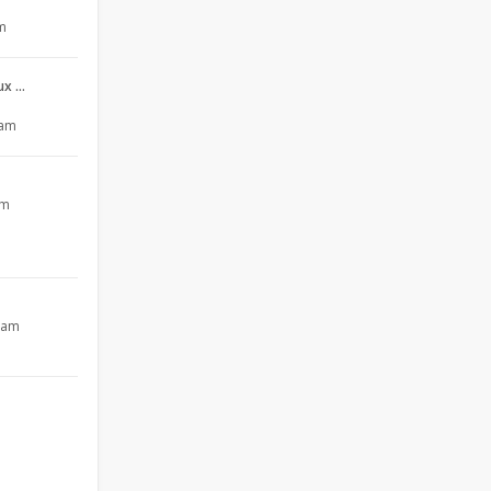
pm
aux …
 am
pm
4 am
m