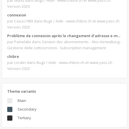
par didou
dans Bugs / Aide - www.chibre.ch et www.yass.ch
Version 2020
connexion
par Casus1983
dans Bugs / Aide - www.chibre.ch et www.yass.ch
Version 2020
Problème de connexion après le changement d'adresse e-mail.
par Pamelalix
dans Gestion des abonnements - Abo-Verwaltung -
Gestione delle sottoscrizioni - Subscription management
chibre
par coralin
dans Bugs / Aide - www.chibre.ch et www.yass.ch
Version 2020
Theme variants
Main
Secondary
Tertiary