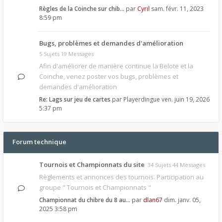
Règles de la Coinche sur chib…
par
Cyril
sam. févr. 11, 2023
8:59 pm
Bugs, problèmes et demandes d'amélioration
5 Sujets 19 Messages
Afin d'améliorer de manière continue la Belote et la
Coinche, venez poster vos bugs, problèmes et
demandes d'amélioration
Re: Lags sur jeu de cartes
par
Playerdingue
ven. juin 19, 2026
5:37 pm
Forum technique
Tournois et Championnats du site
34 Sujets 44 Messages
Règlements et annonces des tournois. Participation au
groupe " Tournois et Championnats "
Championnat du chibre du 8 au…
par
dlan67
dim. janv. 05,
2025 3:58 pm