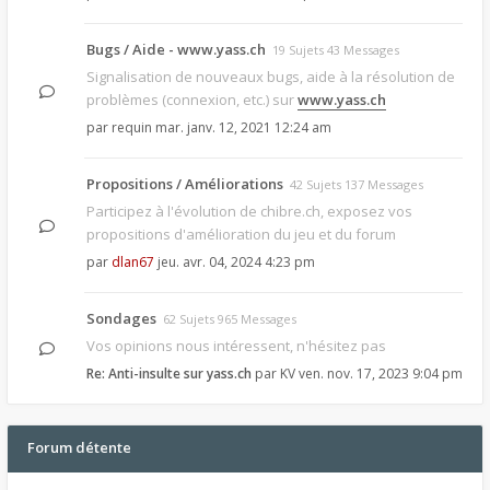
Bugs / Aide - www.yass.ch
19 Sujets 43 Messages
Signalisation de nouveaux bugs, aide à la résolution de
problèmes (connexion, etc.) sur
www.yass.ch
par
requin
mar. janv. 12, 2021 12:24 am
Propositions / Améliorations
42 Sujets 137 Messages
Participez à l'évolution de chibre.ch, exposez vos
propositions d'amélioration du jeu et du forum
par
dlan67
jeu. avr. 04, 2024 4:23 pm
Sondages
62 Sujets 965 Messages
Vos opinions nous intéressent, n'hésitez pas
Re: Anti-insulte sur yass.ch
par
KV
ven. nov. 17, 2023 9:04 pm
Forum détente