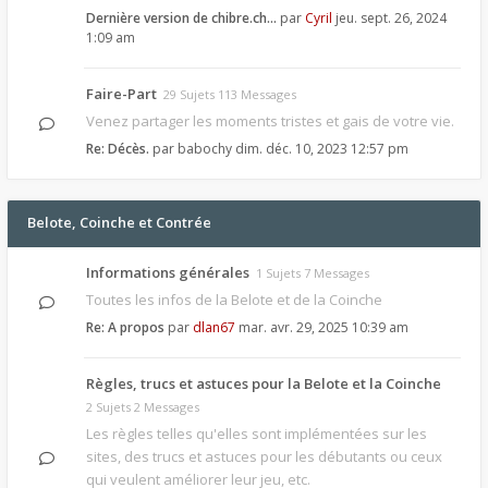
Dernière version de chibre.ch…
par
Cyril
jeu. sept. 26, 2024
1:09 am
Faire-Part
29 Sujets 113 Messages
Venez partager les moments tristes et gais de votre vie.
Re: Décès.
par
babochy
dim. déc. 10, 2023 12:57 pm
Belote, Coinche et Contrée
Informations générales
1 Sujets 7 Messages
Toutes les infos de la Belote et de la Coinche
Re: A propos
par
dlan67
mar. avr. 29, 2025 10:39 am
Règles, trucs et astuces pour la Belote et la Coinche
2 Sujets 2 Messages
Les règles telles qu'elles sont implémentées sur les
sites, des trucs et astuces pour les débutants ou ceux
qui veulent améliorer leur jeu, etc.