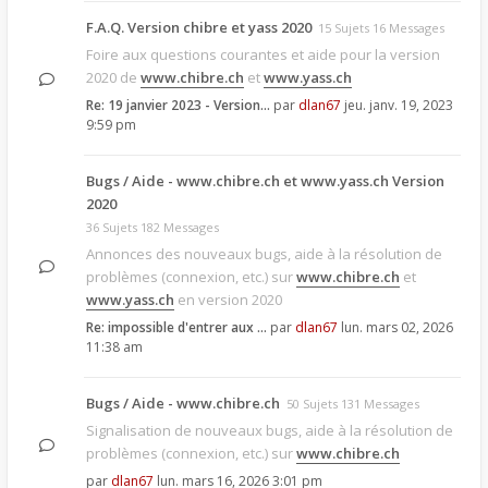
F.A.Q. Version chibre et yass 2020
15 Sujets 16 Messages
Foire aux questions courantes et aide pour la version
2020 de
www.chibre.ch
et
www.yass.ch
Re: 19 janvier 2023 - Version…
par
dlan67
jeu. janv. 19, 2023
9:59 pm
Bugs / Aide - www.chibre.ch et www.yass.ch Version
2020
36 Sujets 182 Messages
Annonces des nouveaux bugs, aide à la résolution de
problèmes (connexion, etc.) sur
www.chibre.ch
et
www.yass.ch
en version 2020
Re: impossible d'entrer aux …
par
dlan67
lun. mars 02, 2026
11:38 am
Bugs / Aide - www.chibre.ch
50 Sujets 131 Messages
Signalisation de nouveaux bugs, aide à la résolution de
problèmes (connexion, etc.) sur
www.chibre.ch
par
dlan67
lun. mars 16, 2026 3:01 pm