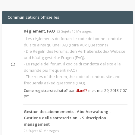
Communications officielles
Règlement, FAQ
22 Sujets 15 Messages
- Les règlements du forum, le code de bonne conduite
du site ainsi qu'une FAQ (Foire Aux Questions).
- Die Regeln des Forums, den Verhaltenskodex Website
und häufig gestellte Fragen (FAQ).
- Le regole del forum, il codice di condotta del sito e le
domande più frequenti (FAQ).
- The rules of the forum, the code of conduct site and
frequently asked questions (FAQ).
Come registrarsi sul sito?
par
dlan67
mer. mai 29, 2013 7:07
pm
Gestion des abonnements - Abo-Verwaltung -
Gestione delle sottoscrizioni - Subscription
management
24 Sujets 69 Messages