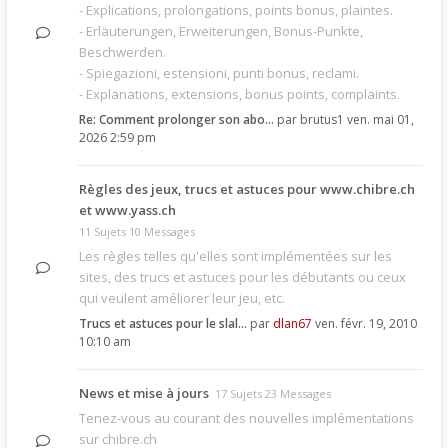
- Explications, prolongations, points bonus, plaintes.
- Erläuterungen, Erweiterungen, Bonus-Punkte,
Beschwerden.
- Spiegazioni, estensioni, punti bonus, reclami.
- Explanations, extensions, bonus points, complaints.
Re: Comment prolonger son abo…
par
brutus1
ven. mai 01,
2026 2:59 pm
Règles des jeux, trucs et astuces pour www.chibre.ch
et www.yass.ch
11 Sujets 10 Messages
Les règles telles qu'elles sont implémentées sur les
sites, des trucs et astuces pour les débutants ou ceux
qui veulent améliorer leur jeu, etc.
Trucs et astuces pour le slal…
par
dlan67
ven. févr. 19, 2010
10:10 am
News et mise à jours
17 Sujets 23 Messages
Tenez-vous au courant des nouvelles implémentations
sur chibre.ch