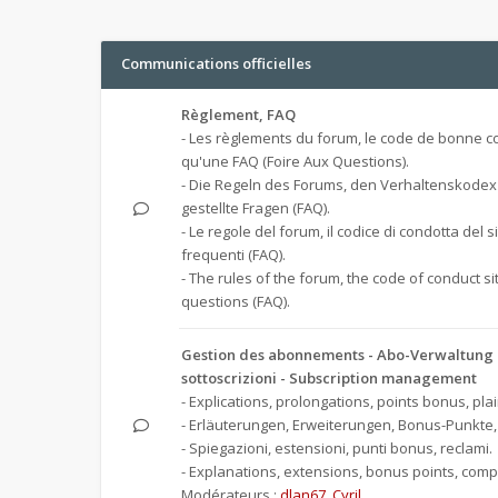
Communications officielles
Règlement, FAQ
- Les règlements du forum, le code de bonne co
qu'une FAQ (Foire Aux Questions).
- Die Regeln des Forums, den Verhaltenskodex
gestellte Fragen (FAQ).
- Le regole del forum, il codice di condotta del 
frequenti (FAQ).
- The rules of the forum, the code of conduct s
questions (FAQ).
Gestion des abonnements - Abo-Verwaltung -
sottoscrizioni - Subscription management
- Explications, prolongations, points bonus, plai
- Erläuterungen, Erweiterungen, Bonus-Punkte
- Spiegazioni, estensioni, punti bonus, reclami.
- Explanations, extensions, bonus points, compl
Modérateurs :
dlan67
,
Cyril