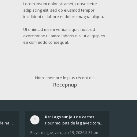
Lorem ipsum dolor sit amet, consectetur
adipiscing elit, sed do eiusmod tempor
incididunt ut labore et dolore magna aliqua.
Ut enim ad minim veniam, quis nostrud
exercitation ullamco laboris nisi ut aliquip ex
ea commodo consequat.
Notre membre le plus récent est
Recepnup
Re: Lags sur jeu de cartes
bonjour comment jouer de haut en bas tout atout mi
Pour moi pas de lag avec comme navigateur Chrome
Playerdingue
,
ven. juin 19, 2026 5:37 pm