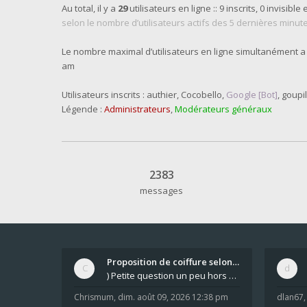
Au total, il y a
29
utilisateurs en ligne :: 9 inscrits, 0 invisible 
selon le nombre d’utilisateurs actifs des 5 dernières minut
Le nombre maximal d’utilisateurs en ligne simultanément a
am
Utilisateurs inscrits :
authier
,
Cocobello
,
Google [Bot]
,
goupil
Légende :
Administrateurs
,
Modérateurs généraux
2383
messages
Proposition de coiffure selon la forme du visage.
) Petite question un peu hors sujet mais qui peut
Chrismum
,
dim. août 09, 2026 12:38 pm
dlan67