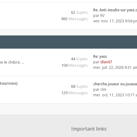
Re: Anti-insulte sur yass.
62
Sujets
par
KV
965
Messages
ven. nov. 17, 2023 9:04 
Re: yass
44
Sujets
 le chibre, ...
par
dlan67
104
Messages
mer. juil. 22, 2026 9:31 a
tournois)
cherche joueur ou joueu
68
Sujets
par
clm
129
Messages
mer. oct. 11, 2023 10:17
Important links