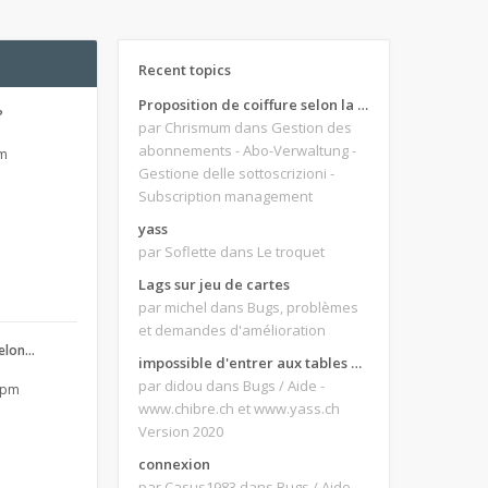
Recent topics
Proposition de coiffure selon la forme du visage.
?
par Chrismum
dans Gestion des
abonnements - Abo-Verwaltung -
pm
Gestione delle sottoscrizioni -
Subscription management
yass
par Soflette
dans Le troquet
Lags sur jeu de cartes
par michel
dans Bugs, problèmes
et demandes d'amélioration
selon…
impossible d'entrer aux tables de jeux
par didou
dans Bugs / Aide -
8 pm
www.chibre.ch et www.yass.ch
Version 2020
connexion
par Casus1983
dans Bugs / Aide -