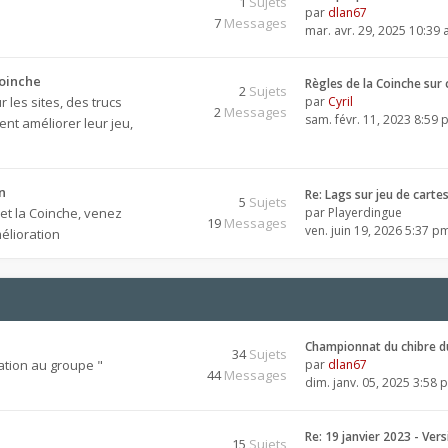
1
Sujets
par
dlan67
7
Messages
mar. avr. 29, 2025 10:39
Coinche
Règles de la Coinche sur
2
Sujets
 les sites, des trucs
par
Cyril
2
Messages
sam. févr. 11, 2023 8:59
nt améliorer leur jeu,
n
Re: Lags sur jeu de carte
5
Sujets
 et la Coinche, venez
par
Playerdingue
19
Messages
ven. juin 19, 2026 5:37 p
élioration
Championnat du chibre d
34
Sujets
ation au groupe "
par
dlan67
44
Messages
dim. janv. 05, 2025 3:58 
Re: 19 janvier 2023 - Ver
15
Sujets