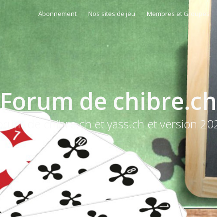
Abonnement
Nos sites de jeu
Membres et Groupes
Forum de chibre.ch
orum de chibre.ch et yass.ch et version 20