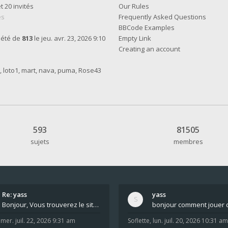
et 20 invités
Our Rules
es
Frequently Asked Questions
BBCode Examples
 été de
813
le jeu. avr. 23, 2026 9:10
Empty Link
Creating an account
,
loto1
,
mart
,
nava
,
puma
,
Rose43
593
81505
sujets
membres
Re: yass
yass
Bonjour, Vous trouverez le site ici dans le foru
,
mer. juil. 22, 2026 9:31 am
Soflette
,
lun. juil. 20, 2026 10:31 am