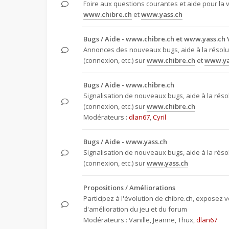
Foire aux questions courantes et aide pour la 
www.chibre.ch
et
www.yass.ch
Bugs / Aide - www.chibre.ch et www.yass.ch 
Annonces des nouveaux bugs, aide à la résol
(connexion, etc.) sur
www.chibre.ch
et
www.ya
Bugs / Aide - www.chibre.ch
Signalisation de nouveaux bugs, aide à la rés
(connexion, etc.) sur
www.chibre.ch
Modérateurs :
dlan67
,
Cyril
Bugs / Aide - www.yass.ch
Signalisation de nouveaux bugs, aide à la rés
(connexion, etc.) sur
www.yass.ch
Propositions / Améliorations
Participez à l'évolution de chibre.ch, exposez 
d'amélioration du jeu et du forum
Modérateurs :
Vanille
,
Jeanne
,
Thux
,
dlan67