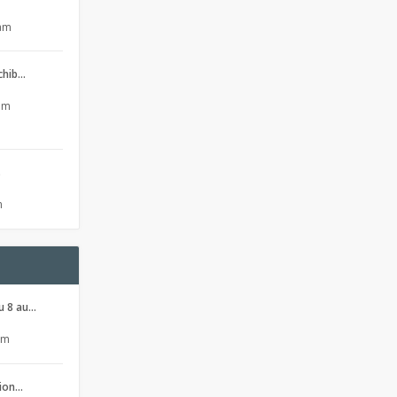
 am
 chib…
 pm
s
m
u 8 au…
pm
sion…