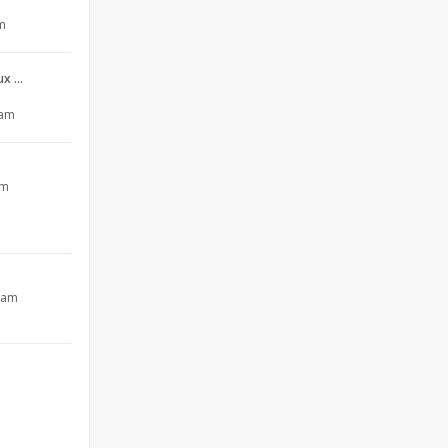
pm
aux …
 am
pm
4 am
m