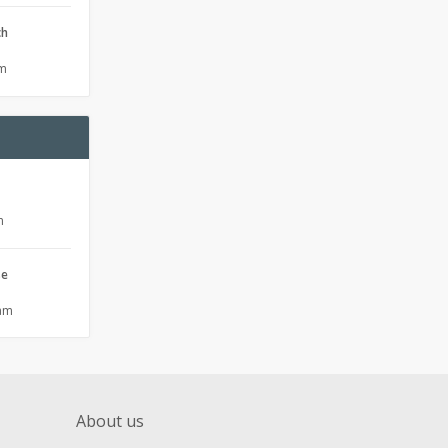
ch
pm
m
se
 am
About us