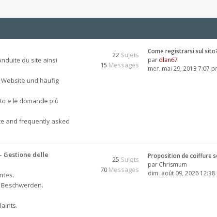
Come registrarsi sul sito
22
Sujets
nduite du site ainsi
par
dlan67
15
Messages
mer. mai 29, 2013 7:07 
 Website und häufig
sito e le domande più
ite and frequently asked
 Gestione delle
Proposition de coiffure 
25
Sujets
par
Chrismum
70
Messages
dim. août 09, 2026 12:3
ntes.
, Beschwerden.
aints.