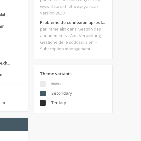
www.chibre.ch et www.yass.ch
Version 2020
slal…
Problème de connexion après le changement d'adresse e-mail.
 am
par Pamelalix
dans Gestion des
abonnements - Abo-Verwaltung -
Gestione delle sottoscrizioni -
Subscription management
re.ch…
Theme variants
am
Main
Secondary
Tertiary
 pm