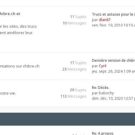
hibre.ch et
Trucs et astuces pour le 
11
Sujets
par
dlan67
10
Messages
ven. févr. 19, 2010 10:10
 les sites, des trucs
ent améliorer leur
Dernière version de chib
17
Sujets
tations sur chibre.ch
par
Cyril
23
Messages
jeu. sept. 26, 2024 1:09 
Re: Décès.
29
Sujets
otre vie.
par
babochy
113
Messages
dim. déc. 10, 2023 12:57
Re: A propos