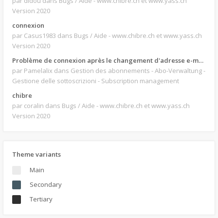
par didou
dans Bugs / Aide - www.chibre.ch et www.yass.ch
Version 2020
connexion
par Casus1983
dans Bugs / Aide - www.chibre.ch et www.yass.ch
Version 2020
Problème de connexion après le changement d'adresse e-mail.
par Pamelalix
dans Gestion des abonnements - Abo-Verwaltung -
Gestione delle sottoscrizioni - Subscription management
chibre
par coralin
dans Bugs / Aide - www.chibre.ch et www.yass.ch
Version 2020
Theme variants
Main
Secondary
Tertiary