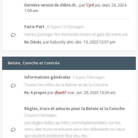
Dernière version de chibre.ch…
par
Cyril
jeu. sept. 26, 2024
1:09 am
Faire-Part
29 Sujets 113 Messages
Venez partager les moments tristes et gais de votre vie.
Re: Décès.
par
babochy
dim. déc. 10, 2023 12:57 pm
Belote, Coinche et Contrée
Informations générales
1 Sujets 7 Messages
Toutes les infos de la Belote et de la Coinche
Re: A propos
par
dlan67
mar. avr. 29, 2025 10:39 am
Règles, trucs et astuces pour la Belote et la Coinche
2 Sujets 2 Messages
Les règles telles qu'elles sont implémentées sur les
sites, des trucs et astuces pour les débutants ou ceux
qui veulent améliorer leur jeu, etc.