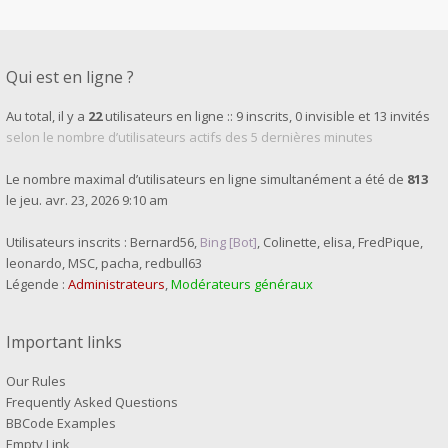
Qui est en ligne ?
Au total, il y a
22
utilisateurs en ligne :: 9 inscrits, 0 invisible et 13 invités
selon le nombre d’utilisateurs actifs des 5 dernières minutes
Le nombre maximal d’utilisateurs en ligne simultanément a été de
813
le jeu. avr. 23, 2026 9:10 am
Utilisateurs inscrits :
Bernard56
,
Bing [Bot]
,
Colinette
,
elisa
,
FredPique
,
leonardo
,
MSC
,
pacha
,
redbull63
Légende :
Administrateurs
,
Modérateurs généraux
Important links
Our Rules
Frequently Asked Questions
BBCode Examples
Empty Link