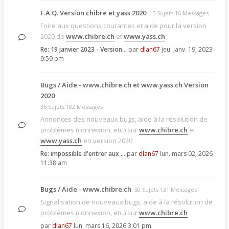
F.A.Q. Version chibre et yass 2020
15 Sujets 16 Messages
Foire aux questions courantes et aide pour la version
2020 de
www.chibre.ch
et
www.yass.ch
Re: 19 janvier 2023 - Version…
par
dlan67
jeu. janv. 19, 2023
9:59 pm
Bugs / Aide - www.chibre.ch et www.yass.ch Version
2020
36 Sujets 182 Messages
Annonces des nouveaux bugs, aide à la résolution de
problèmes (connexion, etc.) sur
www.chibre.ch
et
www.yass.ch
en version 2020
Re: impossible d'entrer aux …
par
dlan67
lun. mars 02, 2026
11:38 am
Bugs / Aide - www.chibre.ch
50 Sujets 131 Messages
Signalisation de nouveaux bugs, aide à la résolution de
problèmes (connexion, etc.) sur
www.chibre.ch
par
dlan67
lun. mars 16, 2026 3:01 pm