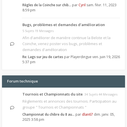
Règles de la Coinche sur chib…
par
Cyril
sam. févr. 11, 2023
8:59 pm
Bugs, problèmes et demandes d'amélioration
5 Sujets 19 Messages
Afin d'améliorer de manière continue la Belote et la
Coinche, venez poster vos bugs, problèmes et
demandes d'amélioration
Re: Lags sur jeu de cartes
par
Playerdingue
ven. juin 19, 2026
5:37 pm
Forum technique
Tournois et Championnats du site
34 Sujets 44 Messages
Règlements et annonces des tournois. Participation au
groupe " Tournois et Championnats "
Championnat du chibre du 8 au…
par
dlan67
dim. janv. 05,
2025 3:58 pm