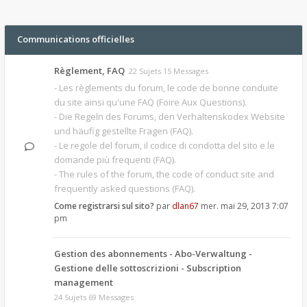
Communications officielles
Règlement, FAQ
22 Sujets 15 Messages
- Les règlements du forum, le code de bonne conduite
du site ainsi qu'une FAQ (Foire Aux Questions).
- Die Regeln des Forums, den Verhaltenskodex Website
und häufig gestellte Fragen (FAQ).
- Le regole del forum, il codice di condotta del sito e le
domande più frequenti (FAQ).
- The rules of the forum, the code of conduct site and
frequently asked questions (FAQ).
Come registrarsi sul sito?
par
dlan67
mer. mai 29, 2013 7:07
pm
Gestion des abonnements - Abo-Verwaltung -
Gestione delle sottoscrizioni - Subscription
management
24 Sujets 69 Messages