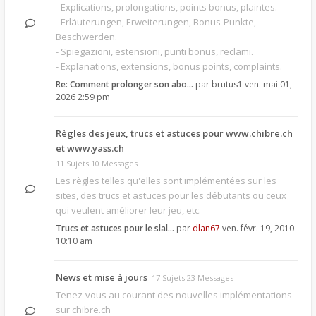
- Explications, prolongations, points bonus, plaintes.
- Erläuterungen, Erweiterungen, Bonus-Punkte,
Beschwerden.
- Spiegazioni, estensioni, punti bonus, reclami.
- Explanations, extensions, bonus points, complaints.
Re: Comment prolonger son abo…
par
brutus1
ven. mai 01,
2026 2:59 pm
Règles des jeux, trucs et astuces pour www.chibre.ch
et www.yass.ch
11 Sujets 10 Messages
Les règles telles qu'elles sont implémentées sur les
sites, des trucs et astuces pour les débutants ou ceux
qui veulent améliorer leur jeu, etc.
Trucs et astuces pour le slal…
par
dlan67
ven. févr. 19, 2010
10:10 am
News et mise à jours
17 Sujets 23 Messages
Tenez-vous au courant des nouvelles implémentations
sur chibre.ch