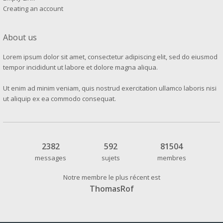
Creating an account
About us
Lorem ipsum dolor sit amet, consectetur adipiscing elit, sed do eiusmod
tempor incididunt ut labore et dolore magna aliqua.
Ut enim ad minim veniam, quis nostrud exercitation ullamco laboris nisi
ut aliquip ex ea commodo consequat.
2382
592
81504
messages
sujets
membres
Notre membre le plus récent est
ThomasRof