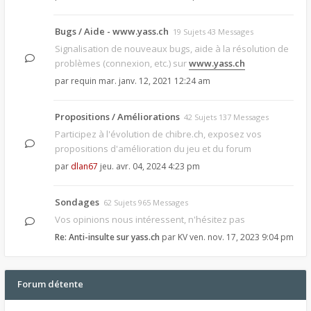
Bugs / Aide - www.yass.ch
19 Sujets 43 Messages
Signalisation de nouveaux bugs, aide à la résolution de
problèmes (connexion, etc.) sur
www.yass.ch
par
requin
mar. janv. 12, 2021 12:24 am
Propositions / Améliorations
42 Sujets 137 Messages
Participez à l'évolution de chibre.ch, exposez vos
propositions d'amélioration du jeu et du forum
par
dlan67
jeu. avr. 04, 2024 4:23 pm
Sondages
62 Sujets 965 Messages
Vos opinions nous intéressent, n'hésitez pas
Re: Anti-insulte sur yass.ch
par
KV
ven. nov. 17, 2023 9:04 pm
Forum détente