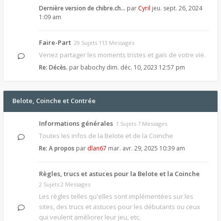
Dernière version de chibre.ch…
par
Cyril
jeu. sept. 26, 2024
1:09 am
Faire-Part
29 Sujets 113 Messages
Venez partager les moments tristes et gais de votre vie.
Re: Décès.
par
babochy
dim. déc. 10, 2023 12:57 pm
Belote, Coinche et Contrée
Informations générales
1 Sujets 7 Messages
Toutes les infos de la Belote et de la Coinche
Re: A propos
par
dlan67
mar. avr. 29, 2025 10:39 am
Règles, trucs et astuces pour la Belote et la Coinche
2 Sujets 2 Messages
Les règles telles qu'elles sont implémentées sur les
sites, des trucs et astuces pour les débutants ou ceux
qui veulent améliorer leur jeu, etc.