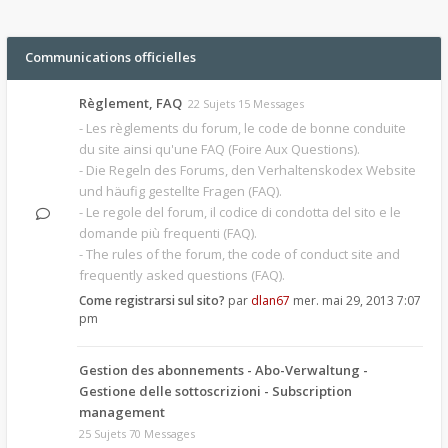
Communications officielles
Règlement, FAQ
22 Sujets 15 Messages
- Les règlements du forum, le code de bonne conduite
du site ainsi qu'une FAQ (Foire Aux Questions).
- Die Regeln des Forums, den Verhaltenskodex Website
und häufig gestellte Fragen (FAQ).
- Le regole del forum, il codice di condotta del sito e le
domande più frequenti (FAQ).
- The rules of the forum, the code of conduct site and
frequently asked questions (FAQ).
Come registrarsi sul sito?
par
dlan67
mer. mai 29, 2013 7:07
pm
Gestion des abonnements - Abo-Verwaltung -
Gestione delle sottoscrizioni - Subscription
management
25 Sujets 70 Messages