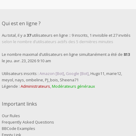
Qui est en ligne ?
Au total, il y a
37
utilisateurs en ligne :: 9 inscrits, 1 invisible et 27 invités
selon le nombre d’utilisateurs actifs des 5 dernières minutes
Le nombre maximal d’utilisateurs en ligne simultanément a été de
813
le jeu. avr. 23, 2026 9:10 am
Utilisateurs inscrits :
Amazon [Bot]
,
Google [Bot]
,
Hugo11
,
marie12
,
meyol
,
nays
,
ombeline
,
PJ_bois
,
Sheena71
Légende :
Administrateurs
,
Modérateurs généraux
Important links
Our Rules
Frequently Asked Questions
BBCode Examples
Empty Link