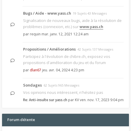
Bugs / Aide - www.yass.ch
19 Sujets 43 Messages
Signalisation de nouveaux bugs, aide à la résolution de
problèmes (connexion, etc.) sur
www.yass.ch
par
requin
mar. janv. 12, 2021 12:24 am
Propositions / Améliorations
42 Sujets 137 Messages
Participez à l'évolution de chibre.ch, exposez vos
propositions d'amélioration du jeu et du forum
par
dlan67
jeu. avr. 04, 2024 4:23 pm
Sondages
62 Sujets 965 Messages
Vos opinions nous intéressent, n'hésitez pas
Re: Anti-insulte sur yass.ch
par
KV
ven. nov. 17, 2023 9:04 pm
Forum détente