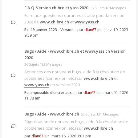
F.A.Q. Version chibre et yass 2020
15 Sujets 16 Messages
Foire aux questions courantes et aide pour la version
2020 de
www.chibre.ch
et
www.yass.ch
Re: 19 janvier 2023 - Version…
par
dlan67
jeu. janv. 19, 2023
9:59 pm
Bugs / Aide - www.chibre.ch et www.yass.ch Version
2020
36 Sujets 182 Messages
Annonces des nouveaux bugs, aide à la résolution de
problèmes (connexion, etc.) sur
www.chibre.ch
et
www.yass.ch
en version 2020
Re: impossible d'entrer aux …
par
dlan67
lun. mars 02, 2026
11:38 am
Bugs / Aide - www.chibre.ch
50 Sujets 131 Messages
Signalisation de nouveaux bugs, aide à la résolution de
problèmes (connexion, etc.) sur
www.chibre.ch
par
dlan67
lun. mars 16, 2026 3:01 pm