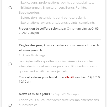
- Explications, prolongations, points bonus, plaintes.
- Erläuterungen, Erweiterungen, Bonus-Punkte,
Beschwerden.
- Spiegazioni, estensioni, punti bonus, reclami.
- Explanations, extensions, bonus points, complaints.
Proposition de coiffure selon…
par
Chrismum
dim. août 09,
2026 12:38 pm
Règles des jeux, trucs et astuces pour www.chibre.ch
et www.yass.ch
11 Sujets 10 Messages
Les règles telles qu'elles sont implémentées sur les
sites, des trucs et astuces pour les débutants ou ceux
qui veulent améliorer leur jeu, etc.
Trucs et astuces pour le slal…
par
dlan67
ven. févr. 19, 2010
10:10 am
News et mise à jours
17 Sujets 23 Messages
Tenez-vous au courant des nouvelles implémentations
sur chibre.ch