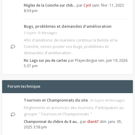
Règles de la Coinche sur chib…
par
Cyril
sam. févr. 11, 2023
8:59 pm
Bugs, problèmes et demandes d'amélioration
5 Sujets 19 Messages
Afin d'améliorer de manière continue la Belote et la
Coinche, venez poster vos bugs, problèmes et
demandes d'amélioration
Re: Lags sur jeu de cartes
par
Playerdingue
ven. juin 19, 2026
5:37 pm
Forum technique
Tournois et Championnats du site
34 Sujets 44 Messages
Règlements et annonces des tournois. Participation au
groupe " Tournois et Championnats "
Championnat du chibre du 8 au…
par
dlan67
dim. janv. 05,
2025 3:58 pm