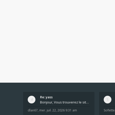
Re: yass
Bonjour, Vous trouverez le site ici dans le foru
dlan67
,
mer. juil. 22, 2026 9:31 am
Soflette