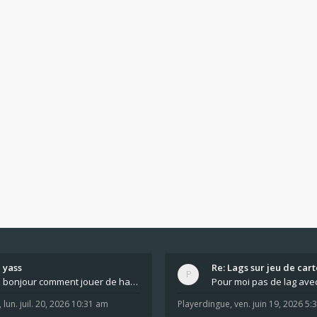
yass
Re: Lags sur jeu de cart
bonjour comment jouer de haut en bas tout atout mi
,
lun. juil. 20, 2026 10:31 am
Playerdingue
,
ven. juin 19, 2026 5