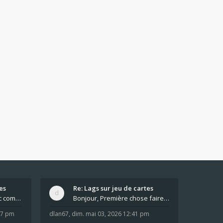
es
Re: Lags sur jeu de cartes
Pour moi pas de lag avec comme navigateur Chrome
Bonjour, Première chose faire un arrêt complet de
:37 pm
dlan67
,
dim. mai 03, 2026 12:41 pm