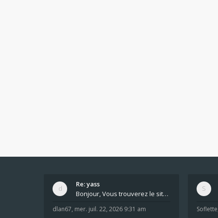
Re: yass
Bonjour, Vous trouverez le site ici dans le foru
dlan67
,
mer. juil. 22, 2026 9:31 am
Soflette