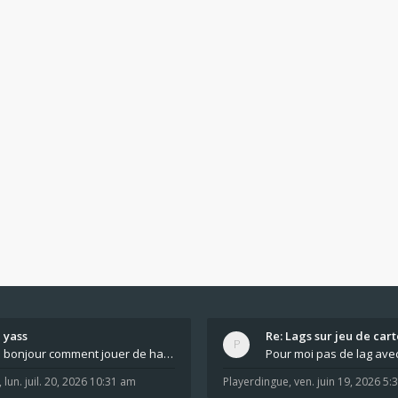
yass
Re: Lags sur jeu de cart
bonjour comment jouer de haut en bas tout atout mi
,
lun. juil. 20, 2026 10:31 am
Playerdingue
,
ven. juin 19, 2026 5