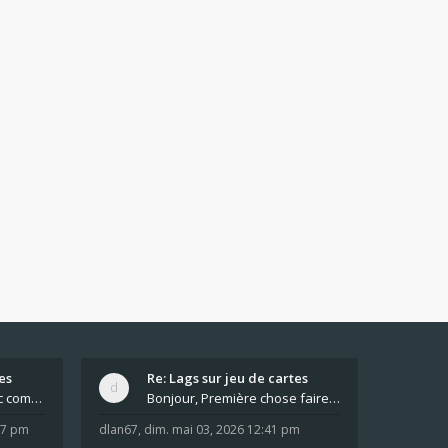
es
Re: Lags sur jeu de cartes
Pour moi pas de lag avec comme navigateur Chrome
Bonjour, Première chose faire un arrêt complet de
:37 pm
dlan67
,
dim. mai 03, 2026 12:41 pm