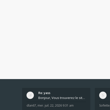
Re: yass
Bonjour, Vous trouverez le site ici dans le foru
dlan67
,
mer. juil. 22, 2026 9:31 am
Soflette