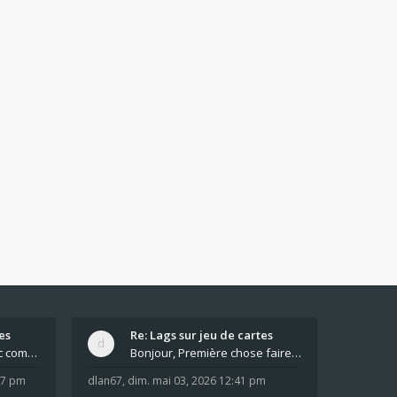
es
Re: Lags sur jeu de cartes
Pour moi pas de lag avec comme navigateur Chrome
Bonjour, Première chose faire un arrêt complet de
:37 pm
dlan67
,
dim. mai 03, 2026 12:41 pm