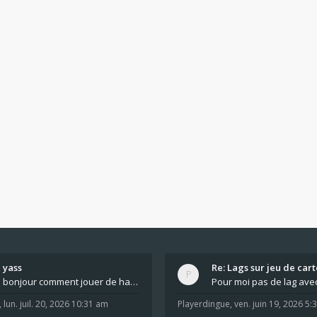
yass
Re: Lags sur jeu de cart
bonjour comment jouer de haut en bas tout atout mi
,
lun. juil. 20, 2026 10:31 am
Playerdingue
,
ven. juin 19, 2026 5