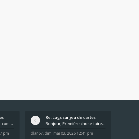
es
Re: Lags sur jeu de cartes
Pour moi pas de lag avec comme navigateur Chrome
Bonjour, Première chose faire un arrêt complet de
:37 pm
dlan67
,
dim. mai 03, 2026 12:41 pm