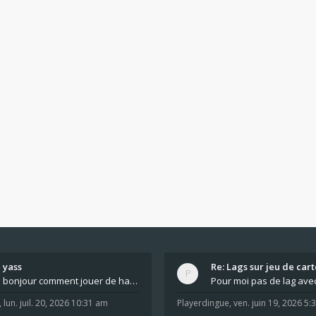
yass
Re: Lags sur jeu de cart
bonjour comment jouer de haut en bas tout atout mi
,
lun. juil. 20, 2026 10:31 am
Playerdingue
,
ven. juin 19, 2026 5