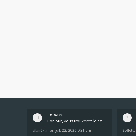
Re: yass
Bonjour, Vous trouverez le site ici dans le foru
dlan67
,
mer. juil. 22, 2026 9:31 am
Soflette