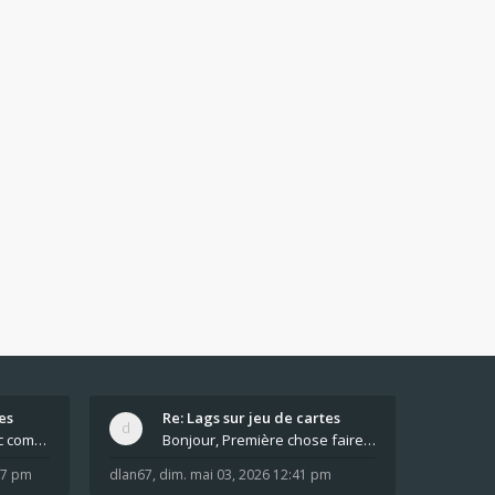
es
Re: Lags sur jeu de cartes
Pour moi pas de lag avec comme navigateur Chrome
Bonjour, Première chose faire un arrêt complet de
:37 pm
dlan67
,
dim. mai 03, 2026 12:41 pm