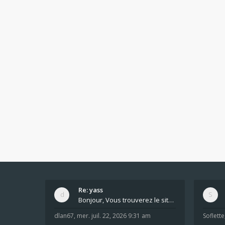
Re: yass
Bonjour, Vous trouverez le site ici dans le foru
dlan67
,
mer. juil. 22, 2026 9:31 am
Soflette