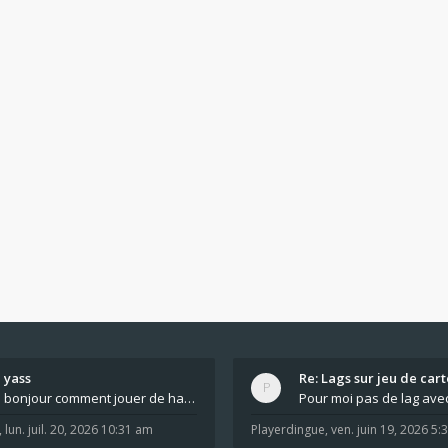
yass
Re: Lags sur jeu de cart
bonjour comment jouer de haut en bas tout atout mi
,
lun. juil. 20, 2026 10:31 am
Playerdingue
,
ven. juin 19, 2026 5