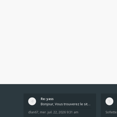
Re: yass
Bonjour, Vous trouverez le site ici dans le foru
dlan67
,
mer. juil. 22, 2026 9:31 am
Soflette