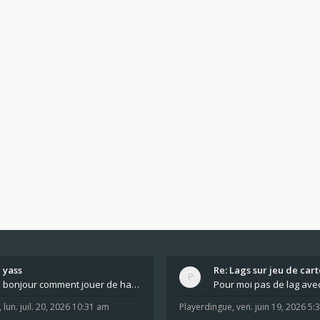
yass
Re: Lags sur jeu de cart
bonjour comment jouer de haut en bas tout atout mi
,
lun. juil. 20, 2026 10:31 am
Playerdingue
,
ven. juin 19, 2026 5