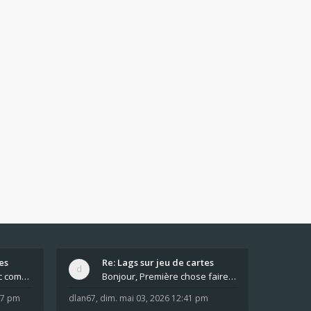
es
Re: Lags sur jeu de cartes
Pour moi pas de lag avec comme navigateur Chrome
Bonjour, Première chose faire un arrêt complet de
:37 pm
dlan67
,
dim. mai 03, 2026 12:41 pm