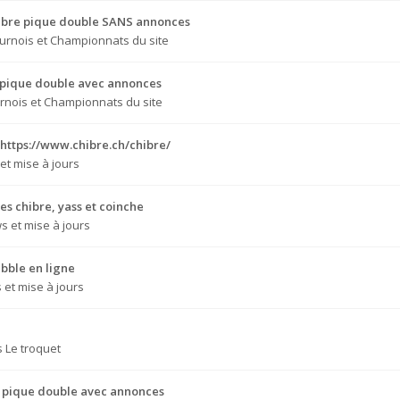
Chibre pique double SANS annonces
urnois et Championnats du site
e pique double avec annonces
rnois et Championnats du site
 https://www.chibre.ch/chibre/
et mise à jours
s chibre, yass et coinche
s et mise à jours
bble en ligne
et mise à jours
s
Le troquet
e pique double avec annonces