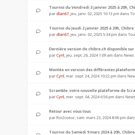
Tournoi du Vendredi 3 janvier 2025 à 20h, 
par
dlan67
,
jeu. janv. 02, 2025 10:13 pm
dans
To
Tournoi du Jeudi 2 janvier 2025 à 20h, Chibr
par
dlan67
,
jeu. janv. 02, 2025 5:34 pm
dans
Tou
Dernière version de chibre.ch disponible sur
par
Cyril
,
jeu. sept. 26, 2024 1:09 am
dans
News 
Montée en version des différentes plateforme
par
Cyril
,
mar. sept. 24, 2024 10:22 pm
dans
New
Scramble: votre nouvelle plateforme de Scra
par
Cyril
,
mer. sept. 04, 2024 6:56 pm
dans
News 
Retour avec vous tous
par
Roi2coeur
,
sam. mars 23, 2024 8:06 pm
dan
Tournoi du Samedi 9 mars 2024 à 20h, Chibr