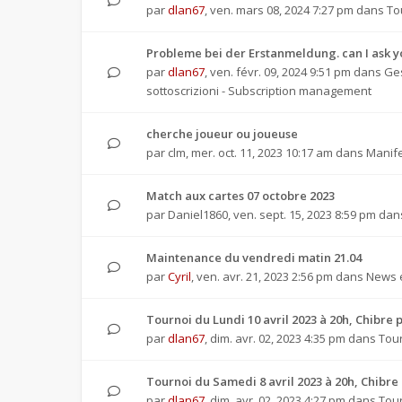
par
dlan67
,
ven. mars 08, 2024 7:27 pm
dans
To
Probleme bei der Erstanmeldung. can I ask 
par
dlan67
,
ven. févr. 09, 2024 9:51 pm
dans
Ges
sottoscrizioni - Subscription management
cherche joueur ou joueuse
par
clm
,
mer. oct. 11, 2023 10:17 am
dans
Manife
Match aux cartes 07 octobre 2023
par
Daniel1860
,
ven. sept. 15, 2023 8:59 pm
dan
Maintenance du vendredi matin 21.04
par
Cyril
,
ven. avr. 21, 2023 2:56 pm
dans
News e
Tournoi du Lundi 10 avril 2023 à 20h, Chibr
par
dlan67
,
dim. avr. 02, 2023 4:35 pm
dans
Tour
Tournoi du Samedi 8 avril 2023 à 20h, Chib
par
dlan67
,
dim. avr. 02, 2023 4:27 pm
dans
Tour