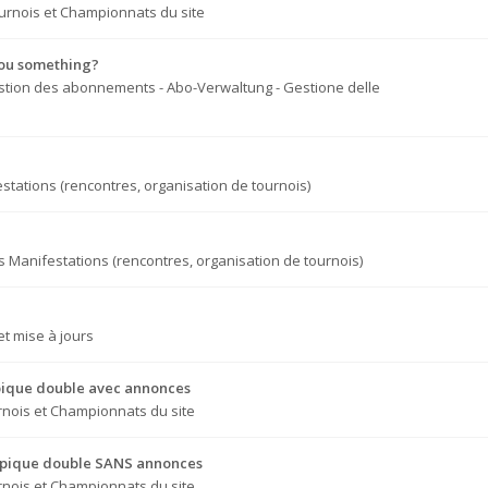
urnois et Championnats du site
you something?
tion des abonnements - Abo-Verwaltung - Gestione delle
stations (rencontres, organisation de tournois)
s
Manifestations (rencontres, organisation de tournois)
t mise à jours
e pique double avec annonces
nois et Championnats du site
re pique double SANS annonces
nois et Championnats du site