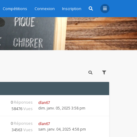
Compétitions
Connexion
Inscription
0
Réponses
dlan67
dim. janv. 05, 2025 3:58 pm
58476
Vues
0
Réponses
dlan67
sam. janv. 04, 2025 4:58 pm
34563
Vues