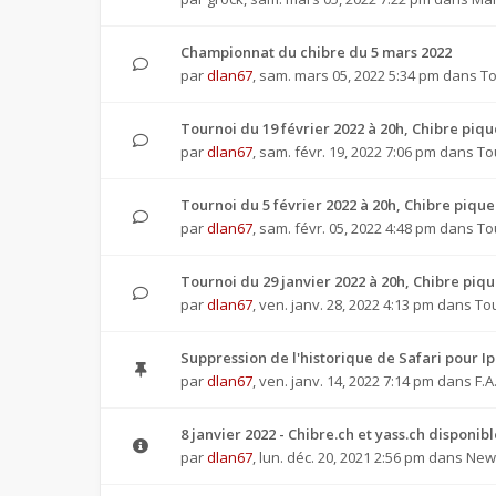
Championnat du chibre du 5 mars 2022
par
dlan67
,
sam. mars 05, 2022 5:34 pm
dans
To
Tournoi du 19 février 2022 à 20h, Chibre pi
par
dlan67
,
sam. févr. 19, 2022 7:06 pm
dans
To
Tournoi du 5 février 2022 à 20h, Chibre piq
par
dlan67
,
sam. févr. 05, 2022 4:48 pm
dans
To
Tournoi du 29 janvier 2022 à 20h, Chibre pi
par
dlan67
,
ven. janv. 28, 2022 4:13 pm
dans
To
Suppression de l'historique de Safari pour I
par
dlan67
,
ven. janv. 14, 2022 7:14 pm
dans
F.A
8 janvier 2022 - Chibre.ch et yass.ch disponib
par
dlan67
,
lun. déc. 20, 2021 2:56 pm
dans
News