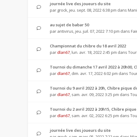
journée live des joueurs du site
par
grock
,
jeu. sept. 08, 2022 6:38 pm
dans
Mani
au sujet de babar 50
par
antivirus
,
jeu. juil. 07, 2022 7:10 pm
dans
Fai
Championnat du chibre du 18 avril 2022
par
dlan67
,
lun. avr. 18, 2022 2:45 pm
dans
Tour
Tournoi du dimanche 17 avril 2022 à 20h00, 
par
dlan67
,
dim. avr. 17, 2022 6:02 pm
dans
Tour
Tournoi du 9 avril 2022 à 20h, Chibre pique
par
dlan67
,
sam. avr. 09, 2022 3:25 pm
dans
Tou
Tournoi du 2 avril 2022 à 20h15, Chibre piq
par
dlan67
,
sam. avr. 02, 2022 6:25 pm
dans
Tou
journée live des joueurs du site
par
grock
,
sam. mars 05, 2022 7:22 pm
dans
Man