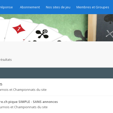
 réponse
Abonnement
Nos sites de jeu
Membres et Groupes
ésultats
25
rnois et Championnats du site
bre.ch pique SIMPLE - SANS annonces
urnois et Championnats du site