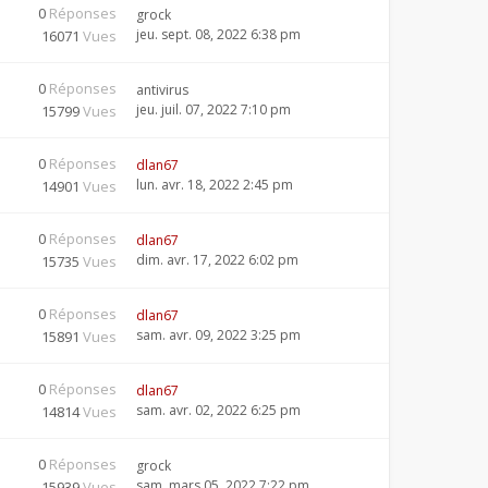
0
Réponses
grock
jeu. sept. 08, 2022 6:38 pm
16071
Vues
0
Réponses
antivirus
jeu. juil. 07, 2022 7:10 pm
15799
Vues
0
Réponses
dlan67
lun. avr. 18, 2022 2:45 pm
14901
Vues
0
Réponses
dlan67
dim. avr. 17, 2022 6:02 pm
15735
Vues
0
Réponses
dlan67
sam. avr. 09, 2022 3:25 pm
15891
Vues
0
Réponses
dlan67
sam. avr. 02, 2022 6:25 pm
14814
Vues
0
Réponses
grock
sam. mars 05, 2022 7:22 pm
15939
Vues