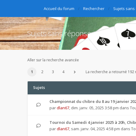
Accueil du forum
Rechercher
Sujets sans
Sujets sans réponse
Aller sur la recherche avancée
1
2
3
4
La recherche a retourné 192 r
Sujets
Championnat du chibre du 8 au 19 janvier 20
par
dlan67
,
dim. janv. 05, 2025 3:58 pm
dans
Tou
Tournoi du Samedi 4 janvier 2025 à 20h, Chi
par
dlan67
,
sam. janv. 04, 2025 4:58 pm
dans
To