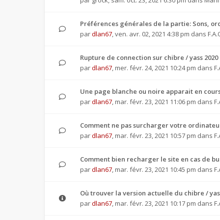
par
grock
,
sam. oct. 23, 2021 6:30 pm
dans
Manif
Préférences générales de la partie: Sons, or
par
dlan67
,
ven. avr. 02, 2021 4:38 pm
dans
F.A.
Rupture de connection sur chibre / yass 2020
par
dlan67
,
mer. févr. 24, 2021 10:24 pm
dans
F.
Une page blanche ou noire apparait en cours
par
dlan67
,
mar. févr. 23, 2021 11:06 pm
dans
F.
Comment ne pas surcharger votre ordinateur
par
dlan67
,
mar. févr. 23, 2021 10:57 pm
dans
F.
Comment bien recharger le site en cas de b
par
dlan67
,
mar. févr. 23, 2021 10:45 pm
dans
F.
Où trouver la version actuelle du chibre / yas
par
dlan67
,
mar. févr. 23, 2021 10:17 pm
dans
F.