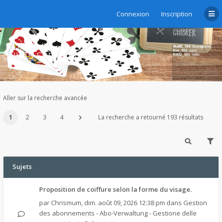
Connexion
Inscription
Sujets sans réponse
Aller sur la recherche avancée
1
2
3
4
La recherche a retourné 193 résultats
Sujets
Proposition de coiffure selon la forme du visage.
par
Chrismum
,
dim. août 09, 2026 12:38 pm
dans
Gestion
des abonnements - Abo-Verwaltung - Gestione delle