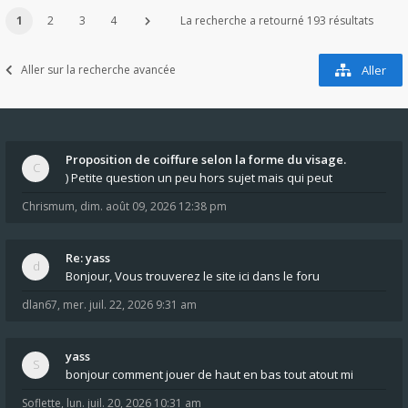
1
2
3
4
La recherche a retourné 193 résultats
Aller sur la recherche avancée
Aller
Proposition de coiffure selon la forme du visage.
) Petite question un peu hors sujet mais qui peut
Chrismum
,
dim. août 09, 2026 12:38 pm
Re: yass
Bonjour, Vous trouverez le site ici dans le foru
dlan67
,
mer. juil. 22, 2026 9:31 am
yass
bonjour comment jouer de haut en bas tout atout mi
Soflette
,
lun. juil. 20, 2026 10:31 am