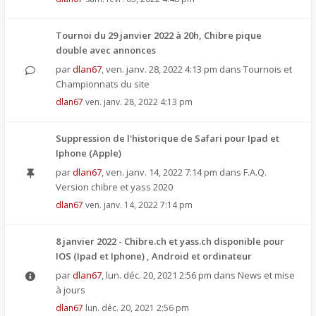
Tournoi du 29 janvier 2022 à 20h, Chibre pique
double avec annonces
par
dlan67
,
ven. janv. 28, 2022 4:13 pm
dans
Tournois et
Championnats du site
dlan67
ven. janv. 28, 2022 4:13 pm
Suppression de l'historique de Safari pour Ipad et
Iphone (Apple)
par
dlan67
,
ven. janv. 14, 2022 7:14 pm
dans
F.A.Q.
Version chibre et yass 2020
dlan67
ven. janv. 14, 2022 7:14 pm
8 janvier 2022 - Chibre.ch et yass.ch disponible pour
IOS (Ipad et Iphone) , Android et ordinateur
par
dlan67
,
lun. déc. 20, 2021 2:56 pm
dans
News et mise
à jours
dlan67
lun. déc. 20, 2021 2:56 pm