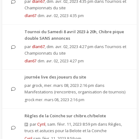
par
dlan67
,
dim. avr. 02, 2023 4:35 pm
dans
Tournois et
Championnats du site
dlan67
dim. avr. 02, 2023 4:35 pm
Tournoi du Samedi 8 avril 2023 à 20h, Chibre pique
double SANS annonces
par
dlan67
,
dim. avr. 02, 2023 4:27 pm
dans
Tournois et
Championnats du site
dlan67
dim. avr. 02, 2023 4:27 pm
journée live des joueurs du site
par
grock
,
mer. mars 08, 2023 2:16 pm
dans
Manifestations (rencontres, organisation de tournois)
grock
mer. mars 08, 2023 2:16 pm
Règles de la Coinche sur chibre.ch/belote
par
Cyril
,
sam. févr. 11, 2023 8:59 pm
dans
Règles,
trucs et astuces pour la Belote et la Coinche
Cyril
sam. févr. 11, 2023 8:59 pm