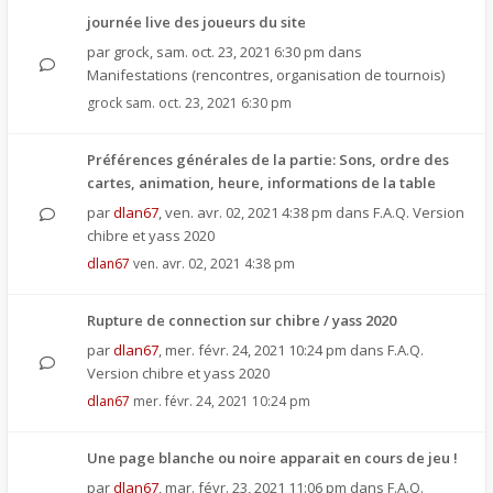
journée live des joueurs du site
par
grock
,
sam. oct. 23, 2021 6:30 pm
dans
Manifestations (rencontres, organisation de tournois)
grock
sam. oct. 23, 2021 6:30 pm
Préférences générales de la partie: Sons, ordre des
cartes, animation, heure, informations de la table
par
dlan67
,
ven. avr. 02, 2021 4:38 pm
dans
F.A.Q. Version
chibre et yass 2020
dlan67
ven. avr. 02, 2021 4:38 pm
Rupture de connection sur chibre / yass 2020
par
dlan67
,
mer. févr. 24, 2021 10:24 pm
dans
F.A.Q.
Version chibre et yass 2020
dlan67
mer. févr. 24, 2021 10:24 pm
Une page blanche ou noire apparait en cours de jeu !
par
dlan67
,
mar. févr. 23, 2021 11:06 pm
dans
F.A.Q.