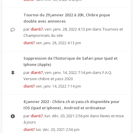
Tournoi du 29 janvier 2022 à 20h, Chibre pique
double avec annonces
par
dlan67
,
ven. janv. 28, 2022 4:13 pm
dans
Tournois et
Championnats du site
dlan67
ven. janv. 28, 2022 4:13 pm
Suppression de l'historique de Safari pour Ipad et
Iphone (Apple)
par
dlan67
,
ven. janv. 14, 2022 7:14 pm
dans
F.A.Q.
Version chibre et yass 2020
dlan67
ven. janv. 14, 2022 7:14 pm
8 janvier 2022 - Chibre.ch et yass.ch disponible pour
IOS (Ipad et Iphone) , Android et ordinateur
par
dlan67
,
lun. déc. 20, 2021 2:56 pm
dans
News et mise
à jours
dlan67
lun. déc. 20, 2021 2:56 pm