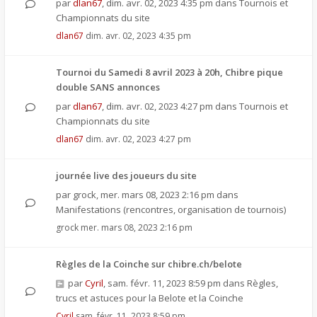
par
dlan67
,
dim. avr. 02, 2023 4:35 pm
dans
Tournois et
Championnats du site
dlan67
dim. avr. 02, 2023 4:35 pm
Tournoi du Samedi 8 avril 2023 à 20h, Chibre pique
double SANS annonces
par
dlan67
,
dim. avr. 02, 2023 4:27 pm
dans
Tournois et
Championnats du site
dlan67
dim. avr. 02, 2023 4:27 pm
journée live des joueurs du site
par
grock
,
mer. mars 08, 2023 2:16 pm
dans
Manifestations (rencontres, organisation de tournois)
grock
mer. mars 08, 2023 2:16 pm
Règles de la Coinche sur chibre.ch/belote
par
Cyril
,
sam. févr. 11, 2023 8:59 pm
dans
Règles,
trucs et astuces pour la Belote et la Coinche
Cyril
sam. févr. 11, 2023 8:59 pm