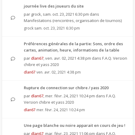
journée live des joueurs du site
par
grock
,
sam. oct. 23, 2021 6:30 pm
dans
Manifestations (rencontres, organisation de tournois)
grock
sam. oct. 23, 2021 6:30 pm
Préférences générales de la partie: Sons, ordre des
cartes, animation, heure, informations de la table
par
dlan67
,
ven. avr. 02, 2021 4:38 pm
dans
F.A.Q. Version
chibre et yass 2020
dlan67
ven. avr. 02, 2021 4:38 pm
Rupture de connection sur chibre / yass 2020
par
dlan67
,
mer. févr. 24, 2021 10:24 pm
dans
F.A.Q.
Version chibre et yass 2020
dlan67
mer. févr. 24, 2021 10:24 pm
Une page blanche ou noire apparait en cours de jeu !
par
dlan67
,
mar. févr. 23, 2021 11:06 pm
dans
F.A.Q.