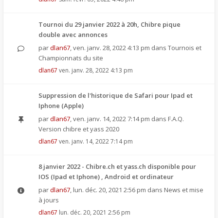
Tournoi du 29 janvier 2022 à 20h, Chibre pique
double avec annonces
par
dlan67
,
ven. janv. 28, 2022 4:13 pm
dans
Tournois et
Championnats du site
dlan67
ven. janv. 28, 2022 4:13 pm
Suppression de l'historique de Safari pour Ipad et
Iphone (Apple)
par
dlan67
,
ven. janv. 14, 2022 7:14 pm
dans
F.A.Q.
Version chibre et yass 2020
dlan67
ven. janv. 14, 2022 7:14 pm
8 janvier 2022 - Chibre.ch et yass.ch disponible pour
IOS (Ipad et Iphone) , Android et ordinateur
par
dlan67
,
lun. déc. 20, 2021 2:56 pm
dans
News et mise
à jours
dlan67
lun. déc. 20, 2021 2:56 pm