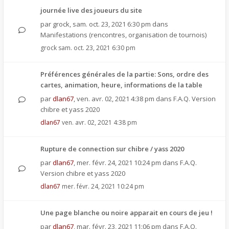
journée live des joueurs du site
par
grock
,
sam. oct. 23, 2021 6:30 pm
dans
Manifestations (rencontres, organisation de tournois)
grock
sam. oct. 23, 2021 6:30 pm
Préférences générales de la partie: Sons, ordre des
cartes, animation, heure, informations de la table
par
dlan67
,
ven. avr. 02, 2021 4:38 pm
dans
F.A.Q. Version
chibre et yass 2020
dlan67
ven. avr. 02, 2021 4:38 pm
Rupture de connection sur chibre / yass 2020
par
dlan67
,
mer. févr. 24, 2021 10:24 pm
dans
F.A.Q.
Version chibre et yass 2020
dlan67
mer. févr. 24, 2021 10:24 pm
Une page blanche ou noire apparait en cours de jeu !
par
dlan67
,
mar. févr. 23, 2021 11:06 pm
dans
F.A.Q.