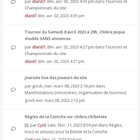
par
dlan67
,
dim. avr. 02, 2023 4:35 pm
dans
Tournois et
Championnats du site
dlan67
dim. avr. 02, 2023 4:35 pm
Tournoi du Samedi 8 avril 2023 à 20h, Chibre pique
double SANS annonces
par
dlan67
,
dim. avr. 02, 2023 4:27 pm
dans
Tournois et
Championnats du site
dlan67
dim. avr. 02, 2023 4:27 pm
journée live des joueurs du site
par
grock
,
mer. mars 08, 2023 2:16 pm
dans
Manifestations (rencontres, organisation de tournois)
grock
mer. mars 08, 2023 2:16 pm
Règles de la Coinche sur chibre.ch/belote
par
Cyril
,
sam. févr. 11, 2023 8:59 pm
dans
Règles,
trucs et astuces pour la Belote et la Coinche
Cyril
sam. févr. 11, 2023 8:59 pm