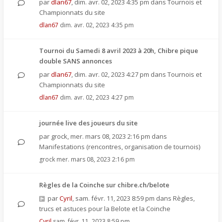
par
dlan67
,
dim. avr. 02, 2023 4:35 pm
dans
Tournois et
Championnats du site
dlan67
dim. avr. 02, 2023 4:35 pm
Tournoi du Samedi 8 avril 2023 à 20h, Chibre pique
double SANS annonces
par
dlan67
,
dim. avr. 02, 2023 4:27 pm
dans
Tournois et
Championnats du site
dlan67
dim. avr. 02, 2023 4:27 pm
journée live des joueurs du site
par
grock
,
mer. mars 08, 2023 2:16 pm
dans
Manifestations (rencontres, organisation de tournois)
grock
mer. mars 08, 2023 2:16 pm
Règles de la Coinche sur chibre.ch/belote
par
Cyril
,
sam. févr. 11, 2023 8:59 pm
dans
Règles,
trucs et astuces pour la Belote et la Coinche
Cyril
sam. févr. 11, 2023 8:59 pm