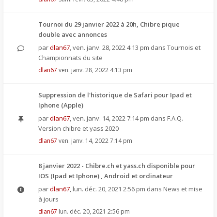
Tournoi du 29 janvier 2022 à 20h, Chibre pique
double avec annonces
par
dlan67
,
ven. janv. 28, 2022 4:13 pm
dans
Tournois et
Championnats du site
dlan67
ven. janv. 28, 2022 4:13 pm
Suppression de l'historique de Safari pour Ipad et
Iphone (Apple)
par
dlan67
,
ven. janv. 14, 2022 7:14 pm
dans
F.A.Q.
Version chibre et yass 2020
dlan67
ven. janv. 14, 2022 7:14 pm
8 janvier 2022 - Chibre.ch et yass.ch disponible pour
IOS (Ipad et Iphone) , Android et ordinateur
par
dlan67
,
lun. déc. 20, 2021 2:56 pm
dans
News et mise
à jours
dlan67
lun. déc. 20, 2021 2:56 pm