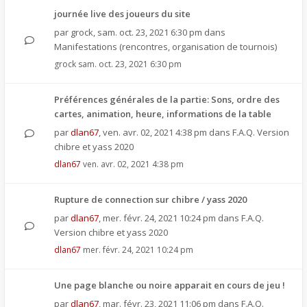
journée live des joueurs du site
par
grock
,
sam. oct. 23, 2021 6:30 pm
dans
Manifestations (rencontres, organisation de tournois)
grock
sam. oct. 23, 2021 6:30 pm
Préférences générales de la partie: Sons, ordre des
cartes, animation, heure, informations de la table
par
dlan67
,
ven. avr. 02, 2021 4:38 pm
dans
F.A.Q. Version
chibre et yass 2020
dlan67
ven. avr. 02, 2021 4:38 pm
Rupture de connection sur chibre / yass 2020
par
dlan67
,
mer. févr. 24, 2021 10:24 pm
dans
F.A.Q.
Version chibre et yass 2020
dlan67
mer. févr. 24, 2021 10:24 pm
Une page blanche ou noire apparait en cours de jeu !
par
dlan67
,
mar. févr. 23, 2021 11:06 pm
dans
F.A.Q.