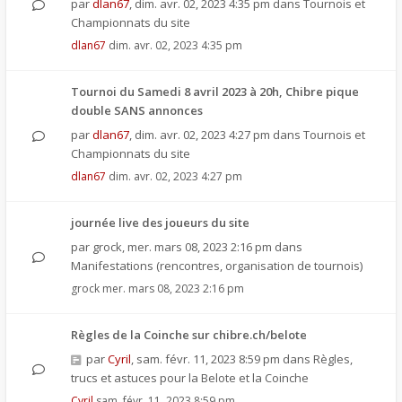
par
dlan67
,
dim. avr. 02, 2023 4:35 pm
dans
Tournois et
Championnats du site
dlan67
dim. avr. 02, 2023 4:35 pm
Tournoi du Samedi 8 avril 2023 à 20h, Chibre pique
double SANS annonces
par
dlan67
,
dim. avr. 02, 2023 4:27 pm
dans
Tournois et
Championnats du site
dlan67
dim. avr. 02, 2023 4:27 pm
journée live des joueurs du site
par
grock
,
mer. mars 08, 2023 2:16 pm
dans
Manifestations (rencontres, organisation de tournois)
grock
mer. mars 08, 2023 2:16 pm
Règles de la Coinche sur chibre.ch/belote
par
Cyril
,
sam. févr. 11, 2023 8:59 pm
dans
Règles,
trucs et astuces pour la Belote et la Coinche
Cyril
sam. févr. 11, 2023 8:59 pm