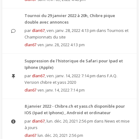
Tournoi du 29 janvier 2022 à 20h, Chibre pique
double avec annonces
par
dlan67
,
ven. janv. 28, 2022 4:13 pm
dans
Tournois et
Championnats du site
dlan67
ven. janv. 28, 2022 4:13 pm
Suppression de l'historique de Safari pour Ipad et
Iphone (Apple)
par
dlan67
,
ven. janv. 14, 2022 7:14 pm
dans
F.A.Q.
Version chibre et yass 2020
dlan67
ven. janv. 14, 2022 7:14 pm
8 janvier 2022 - Chibre.ch et yass.ch disponible pour
IOS (Ipad et Iphone) , Android et ordinateur
par
dlan67
,
lun. déc. 20, 2021 2:56 pm
dans
News et mise
à jours
dlan67
lun. déc. 20, 2021 2:56 pm