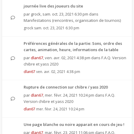
journée live des joueurs du site
par
grock
,
sam. oct. 23, 2021 6:30 pm
dans
Manifestations (rencontres, organisation de tournois)
grock
sam. oct. 23, 2021 6:30 pm
Préférences générales de la partie: Sons, ordre des
cartes, animation, heure, informations de la table
par
dlan67
,
ven. avr. 02, 2021 4:38 pm
dans
F.A.Q. Version
chibre et yass 2020
dlan67
ven. avr. 02, 2021 4:38 pm
Rupture de connection sur chibre / yass 2020
par
dlan67
,
mer. févr. 24, 2021 10:24 pm
dans
F.A.Q.
Version chibre et yass 2020
dlan67
mer. févr. 24, 2021 10:24 pm
Une page blanche ou noire apparait en cours de jeu !
par
dlan67
,
mar. févr. 23, 2021 11:06 pm
dans
F.A.Q.