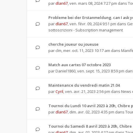
par
dlan67
,
ven. mars 08, 2024 7:27 pm
dans
To
Probleme bei der Erstanmeldung. can I ask 
par
dlan67
,
ven. févr. 09, 2024 9:51 pm
dans
Ges
sottoscrizioni - Subscription management
cherche joueur ou joueuse
par
clm
,
mer. oct. 11, 2023 10:17 am
dans
Manife
Match aux cartes 07 octobre 2023
par
Daniel1860
,
ven. sept. 15, 2023 8:59 pm
dan
Maintenance du vendredi matin 21.04
par
Cyril
,
ven. avr. 21, 2023 2:56 pm
dans
News e
Tournoi du Lundi 10 avril 2023 à 20h, Chibr
par
dlan67
,
dim. avr. 02, 2023 4:35 pm
dans
Tour
Tournoi du Samedi 8 avril 2023 à 20h, Chib
par
dlan67
,
dim. avr. 02, 2023 4:27 pm
dans
Tour