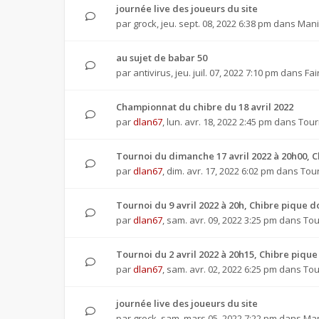
journée live des joueurs du site
par
grock
,
jeu. sept. 08, 2022 6:38 pm
dans
Mani
au sujet de babar 50
par
antivirus
,
jeu. juil. 07, 2022 7:10 pm
dans
Fai
Championnat du chibre du 18 avril 2022
par
dlan67
,
lun. avr. 18, 2022 2:45 pm
dans
Tour
Tournoi du dimanche 17 avril 2022 à 20h00, 
par
dlan67
,
dim. avr. 17, 2022 6:02 pm
dans
Tour
Tournoi du 9 avril 2022 à 20h, Chibre pique
par
dlan67
,
sam. avr. 09, 2022 3:25 pm
dans
Tou
Tournoi du 2 avril 2022 à 20h15, Chibre piq
par
dlan67
,
sam. avr. 02, 2022 6:25 pm
dans
Tou
journée live des joueurs du site
par
grock
,
sam. mars 05, 2022 7:22 pm
dans
Man