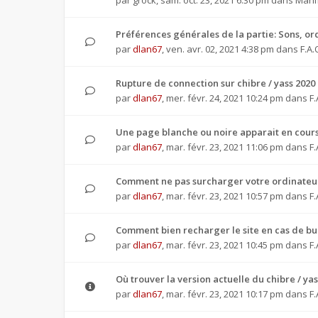
par
grock
,
sam. oct. 23, 2021 6:30 pm
dans
Manif
Préférences générales de la partie: Sons, or
par
dlan67
,
ven. avr. 02, 2021 4:38 pm
dans
F.A.
Rupture de connection sur chibre / yass 2020
par
dlan67
,
mer. févr. 24, 2021 10:24 pm
dans
F.
Une page blanche ou noire apparait en cours
par
dlan67
,
mar. févr. 23, 2021 11:06 pm
dans
F.
Comment ne pas surcharger votre ordinateur
par
dlan67
,
mar. févr. 23, 2021 10:57 pm
dans
F.
Comment bien recharger le site en cas de b
par
dlan67
,
mar. févr. 23, 2021 10:45 pm
dans
F.
Où trouver la version actuelle du chibre / yas
par
dlan67
,
mar. févr. 23, 2021 10:17 pm
dans
F.