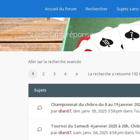
Accueil du forum
Rechercher
Sujets sans
Sujets sans réponse
Aller sur la recherche avancée
1
2
3
4
La recherche a retourné 192 r
Sujets
Championnat du chibre du 8 au 19 janvier 20
par
dlan67
,
dim. janv. 05, 2025 3:58 pm
dans
Tou
Tournoi du Samedi 4 janvier 2025 à 20h, Chi
par
dlan67
,
sam. janv. 04, 2025 4:58 pm
dans
To