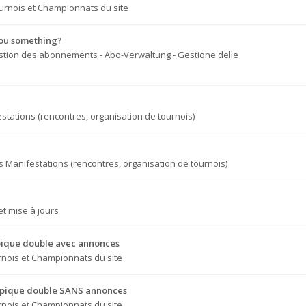
urnois et Championnats du site
you something?
tion des abonnements - Abo-Verwaltung - Gestione delle
stations (rencontres, organisation de tournois)
s
Manifestations (rencontres, organisation de tournois)
t mise à jours
e pique double avec annonces
nois et Championnats du site
re pique double SANS annonces
nois et Championnats du site