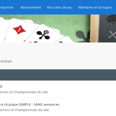
 réponse
Abonnement
Nos sites de jeu
Membres et Groupes
ésultats
25
rnois et Championnats du site
bre.ch pique SIMPLE - SANS annonces
urnois et Championnats du site