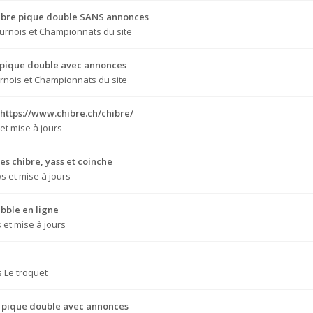
Chibre pique double SANS annonces
urnois et Championnats du site
e pique double avec annonces
rnois et Championnats du site
 https://www.chibre.ch/chibre/
et mise à jours
s chibre, yass et coinche
s et mise à jours
bble en ligne
et mise à jours
s
Le troquet
e pique double avec annonces