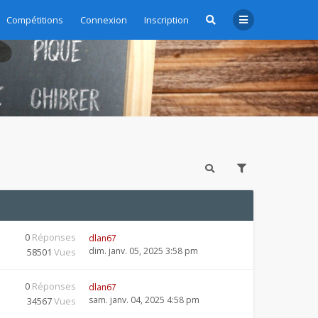
Compétitions
Connexion
Inscription
0
Réponses
dlan67
dim. janv. 05, 2025 3:58 pm
58501
Vues
0
Réponses
dlan67
sam. janv. 04, 2025 4:58 pm
34567
Vues