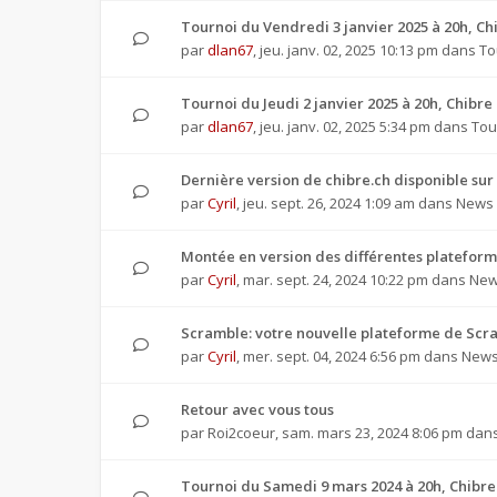
Tournoi du Vendredi 3 janvier 2025 à 20h, 
par
dlan67
,
jeu. janv. 02, 2025 10:13 pm
dans
To
Tournoi du Jeudi 2 janvier 2025 à 20h, Chibr
par
dlan67
,
jeu. janv. 02, 2025 5:34 pm
dans
Tou
Dernière version de chibre.ch disponible sur
par
Cyril
,
jeu. sept. 26, 2024 1:09 am
dans
News 
Montée en version des différentes plateforme
par
Cyril
,
mar. sept. 24, 2024 10:22 pm
dans
New
Scramble: votre nouvelle plateforme de Scra
par
Cyril
,
mer. sept. 04, 2024 6:56 pm
dans
News 
Retour avec vous tous
par
Roi2coeur
,
sam. mars 23, 2024 8:06 pm
dan
Tournoi du Samedi 9 mars 2024 à 20h, Chibr