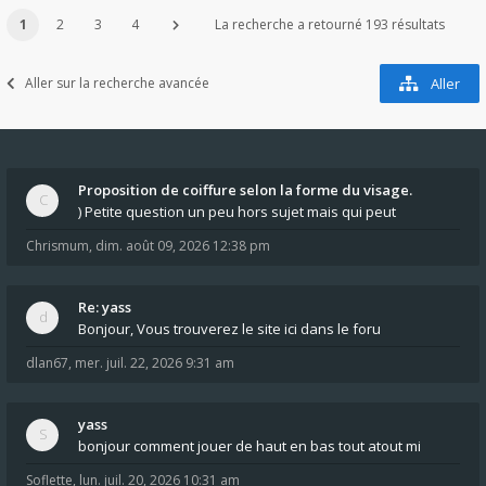
1
2
3
4
La recherche a retourné 193 résultats
Aller sur la recherche avancée
Aller
Proposition de coiffure selon la forme du visage.
) Petite question un peu hors sujet mais qui peut
Chrismum
,
dim. août 09, 2026 12:38 pm
Re: yass
Bonjour, Vous trouverez le site ici dans le foru
dlan67
,
mer. juil. 22, 2026 9:31 am
yass
bonjour comment jouer de haut en bas tout atout mi
Soflette
,
lun. juil. 20, 2026 10:31 am