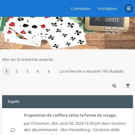
Connexion
Inscription
Sujets sans réponse
Aller sur la recherche avancée
1
2
3
4
La recherche a retourné 193 résultats
Sujets
Proposition de coiffure selon la forme du visage.
par
Chrismum
,
dim. août 09, 2026 12:38 pm
dans
Gestion
des abonnements - Abo-Verwaltung - Gestione delle