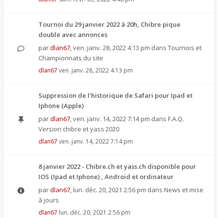
Tournoi du 29 janvier 2022 à 20h, Chibre pique
double avec annonces
par
dlan67
,
ven. janv. 28, 2022 4:13 pm
dans
Tournois et
Championnats du site
dlan67
ven. janv. 28, 2022 4:13 pm
Suppression de l'historique de Safari pour Ipad et
Iphone (Apple)
par
dlan67
,
ven. janv. 14, 2022 7:14 pm
dans
F.A.Q.
Version chibre et yass 2020
dlan67
ven. janv. 14, 2022 7:14 pm
8 janvier 2022 - Chibre.ch et yass.ch disponible pour
IOS (Ipad et Iphone) , Android et ordinateur
par
dlan67
,
lun. déc. 20, 2021 2:56 pm
dans
News et mise
à jours
dlan67
lun. déc. 20, 2021 2:56 pm