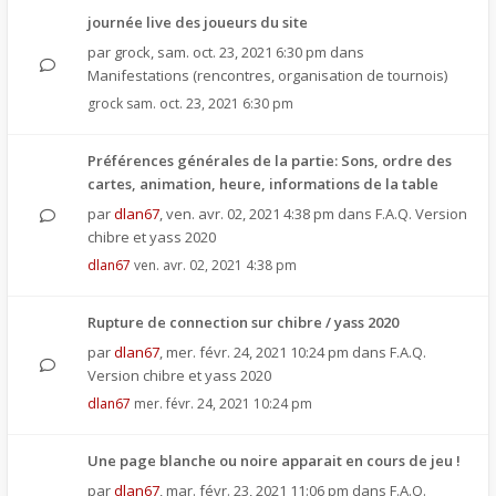
journée live des joueurs du site
par
grock
,
sam. oct. 23, 2021 6:30 pm
dans
Manifestations (rencontres, organisation de tournois)
grock
sam. oct. 23, 2021 6:30 pm
Préférences générales de la partie: Sons, ordre des
cartes, animation, heure, informations de la table
par
dlan67
,
ven. avr. 02, 2021 4:38 pm
dans
F.A.Q. Version
chibre et yass 2020
dlan67
ven. avr. 02, 2021 4:38 pm
Rupture de connection sur chibre / yass 2020
par
dlan67
,
mer. févr. 24, 2021 10:24 pm
dans
F.A.Q.
Version chibre et yass 2020
dlan67
mer. févr. 24, 2021 10:24 pm
Une page blanche ou noire apparait en cours de jeu !
par
dlan67
,
mar. févr. 23, 2021 11:06 pm
dans
F.A.Q.