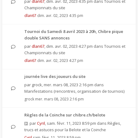
par
dlan67
,
dim. avr. 02, 2023 4:35 pm
dans
Tournois et
Championnats du site
dlan67
dim. avr. 02, 2023 4:35 pm
Tournoi du Samedi 8 avril 2023 à 20h, Chibre pique
double SANS annonces
par
dlan67
,
dim. avr. 02, 2023 4:27 pm
dans
Tournois et
Championnats du site
dlan67
dim. avr. 02, 2023 4:27 pm
journée live des joueurs du site
par
grock
,
mer. mars 08, 2023 2:16 pm
dans
Manifestations (rencontres, organisation de tournois)
grock
mer. mars 08, 2023 2:16 pm
Règles de la Coinche sur chibre.ch/belote
par
Cyril
,
sam. févr. 11, 2023 8:59 pm
dans
Règles,
trucs et astuces pour la Belote et la Coinche
Cyril
sam. févr. 11, 2023 8:59 pm