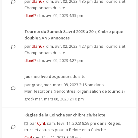
par
dlan67
,
dim. avr. 02, 2023 4:35 pm
dans
Tournois et
Championnats du site
dlan67
dim. avr. 02, 2023 4:35 pm
Tournoi du Samedi 8 avril 2023 à 20h, Chibre pique
double SANS annonces
par
dlan67
,
dim. avr. 02, 2023 4:27 pm
dans
Tournois et
Championnats du site
dlan67
dim. avr. 02, 2023 4:27 pm
journée live des joueurs du site
par
grock
,
mer. mars 08, 2023 2:16 pm
dans
Manifestations (rencontres, organisation de tournois)
grock
mer. mars 08, 2023 2:16 pm
Règles de la Coinche sur chibre.ch/belote
par
Cyril
,
sam. févr. 11, 2023 8:59 pm
dans
Règles,
trucs et astuces pour la Belote et la Coinche
Cyril
sam. févr. 11, 2023 8:59 pm