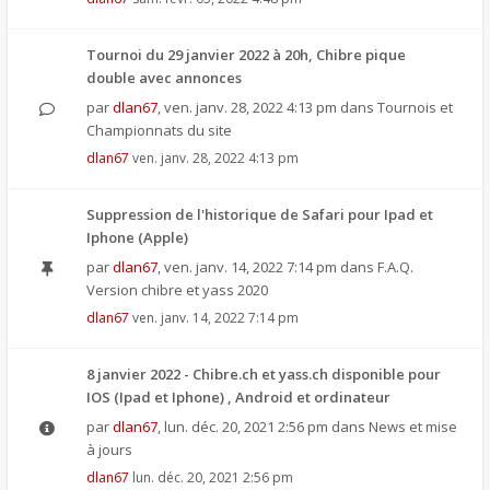
Tournoi du 29 janvier 2022 à 20h, Chibre pique
double avec annonces
par
dlan67
,
ven. janv. 28, 2022 4:13 pm
dans
Tournois et
Championnats du site
dlan67
ven. janv. 28, 2022 4:13 pm
Suppression de l'historique de Safari pour Ipad et
Iphone (Apple)
par
dlan67
,
ven. janv. 14, 2022 7:14 pm
dans
F.A.Q.
Version chibre et yass 2020
dlan67
ven. janv. 14, 2022 7:14 pm
8 janvier 2022 - Chibre.ch et yass.ch disponible pour
IOS (Ipad et Iphone) , Android et ordinateur
par
dlan67
,
lun. déc. 20, 2021 2:56 pm
dans
News et mise
à jours
dlan67
lun. déc. 20, 2021 2:56 pm