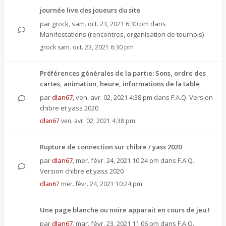
journée live des joueurs du site
par
grock
,
sam. oct. 23, 2021 6:30 pm
dans
Manifestations (rencontres, organisation de tournois)
grock
sam. oct. 23, 2021 6:30 pm
Préférences générales de la partie: Sons, ordre des
cartes, animation, heure, informations de la table
par
dlan67
,
ven. avr. 02, 2021 4:38 pm
dans
F.A.Q. Version
chibre et yass 2020
dlan67
ven. avr. 02, 2021 4:38 pm
Rupture de connection sur chibre / yass 2020
par
dlan67
,
mer. févr. 24, 2021 10:24 pm
dans
F.A.Q.
Version chibre et yass 2020
dlan67
mer. févr. 24, 2021 10:24 pm
Une page blanche ou noire apparait en cours de jeu !
par
dlan67
,
mar. févr. 23, 2021 11:06 pm
dans
F.A.Q.