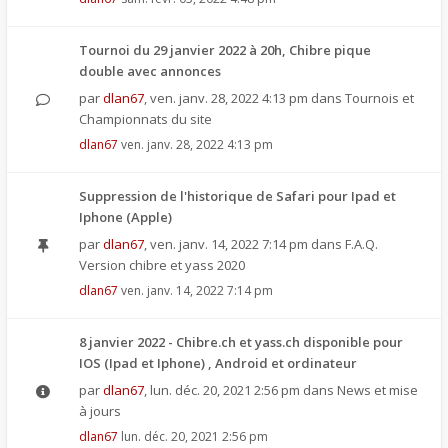
Tournoi du 29 janvier 2022 à 20h, Chibre pique
double avec annonces
par
dlan67
,
ven. janv. 28, 2022 4:13 pm
dans
Tournois et
Championnats du site
dlan67
ven. janv. 28, 2022 4:13 pm
Suppression de l'historique de Safari pour Ipad et
Iphone (Apple)
par
dlan67
,
ven. janv. 14, 2022 7:14 pm
dans
F.A.Q.
Version chibre et yass 2020
dlan67
ven. janv. 14, 2022 7:14 pm
8 janvier 2022 - Chibre.ch et yass.ch disponible pour
IOS (Ipad et Iphone) , Android et ordinateur
par
dlan67
,
lun. déc. 20, 2021 2:56 pm
dans
News et mise
à jours
dlan67
lun. déc. 20, 2021 2:56 pm