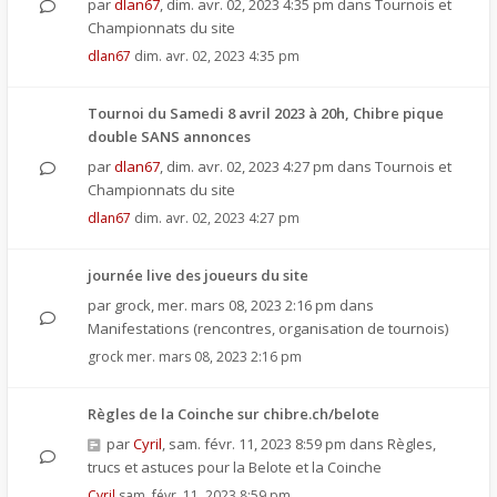
par
dlan67
,
dim. avr. 02, 2023 4:35 pm
dans
Tournois et
Championnats du site
dlan67
dim. avr. 02, 2023 4:35 pm
Tournoi du Samedi 8 avril 2023 à 20h, Chibre pique
double SANS annonces
par
dlan67
,
dim. avr. 02, 2023 4:27 pm
dans
Tournois et
Championnats du site
dlan67
dim. avr. 02, 2023 4:27 pm
journée live des joueurs du site
par
grock
,
mer. mars 08, 2023 2:16 pm
dans
Manifestations (rencontres, organisation de tournois)
grock
mer. mars 08, 2023 2:16 pm
Règles de la Coinche sur chibre.ch/belote
par
Cyril
,
sam. févr. 11, 2023 8:59 pm
dans
Règles,
trucs et astuces pour la Belote et la Coinche
Cyril
sam. févr. 11, 2023 8:59 pm