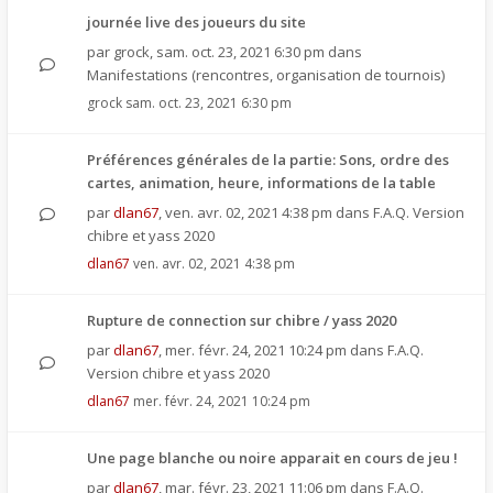
journée live des joueurs du site
par
grock
,
sam. oct. 23, 2021 6:30 pm
dans
Manifestations (rencontres, organisation de tournois)
grock
sam. oct. 23, 2021 6:30 pm
Préférences générales de la partie: Sons, ordre des
cartes, animation, heure, informations de la table
par
dlan67
,
ven. avr. 02, 2021 4:38 pm
dans
F.A.Q. Version
chibre et yass 2020
dlan67
ven. avr. 02, 2021 4:38 pm
Rupture de connection sur chibre / yass 2020
par
dlan67
,
mer. févr. 24, 2021 10:24 pm
dans
F.A.Q.
Version chibre et yass 2020
dlan67
mer. févr. 24, 2021 10:24 pm
Une page blanche ou noire apparait en cours de jeu !
par
dlan67
,
mar. févr. 23, 2021 11:06 pm
dans
F.A.Q.