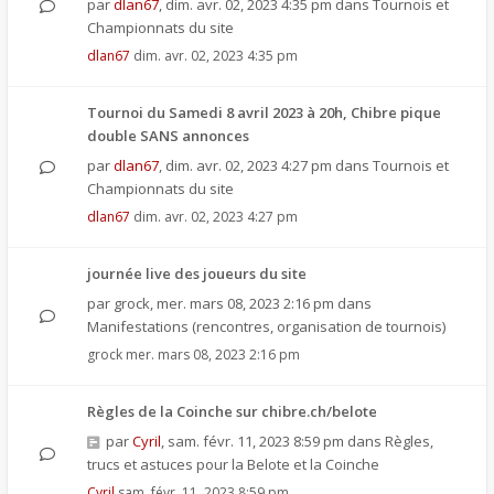
par
dlan67
,
dim. avr. 02, 2023 4:35 pm
dans
Tournois et
Championnats du site
dlan67
dim. avr. 02, 2023 4:35 pm
Tournoi du Samedi 8 avril 2023 à 20h, Chibre pique
double SANS annonces
par
dlan67
,
dim. avr. 02, 2023 4:27 pm
dans
Tournois et
Championnats du site
dlan67
dim. avr. 02, 2023 4:27 pm
journée live des joueurs du site
par
grock
,
mer. mars 08, 2023 2:16 pm
dans
Manifestations (rencontres, organisation de tournois)
grock
mer. mars 08, 2023 2:16 pm
Règles de la Coinche sur chibre.ch/belote
par
Cyril
,
sam. févr. 11, 2023 8:59 pm
dans
Règles,
trucs et astuces pour la Belote et la Coinche
Cyril
sam. févr. 11, 2023 8:59 pm