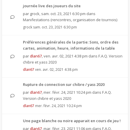
journée live des joueurs du site
par
grock
,
sam. oct. 23, 2021 6:30 pm
dans
Manifestations (rencontres, organisation de tournois)
grock
sam. oct. 23, 2021 6:30 pm
Préférences générales de la partie: Sons, ordre des
cartes, animation, heure, informations de la table
par
dlan67
,
ven. avr. 02, 2021 4:38 pm
dans
F.A.Q. Version
chibre et yass 2020
dlan67
ven. avr. 02, 2021 4:38 pm
Rupture de connection sur chibre / yass 2020
par
dlan67
,
mer. févr. 24, 2021 10:24 pm
dans
F.A.Q.
Version chibre et yass 2020
dlan67
mer. févr. 24, 2021 10:24 pm
Une page blanche ou noire apparait en cours de jeu !
par
dlan67
,
mar. févr. 23, 2021 11:06 pm
dans
F.A.Q.