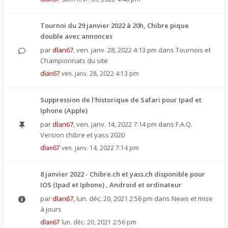
Tournoi du 29 janvier 2022 à 20h, Chibre pique
double avec annonces
par
dlan67
,
ven. janv. 28, 2022 4:13 pm
dans
Tournois et
Championnats du site
dlan67
ven. janv. 28, 2022 4:13 pm
Suppression de l'historique de Safari pour Ipad et
Iphone (Apple)
par
dlan67
,
ven. janv. 14, 2022 7:14 pm
dans
F.A.Q.
Version chibre et yass 2020
dlan67
ven. janv. 14, 2022 7:14 pm
8 janvier 2022 - Chibre.ch et yass.ch disponible pour
IOS (Ipad et Iphone) , Android et ordinateur
par
dlan67
,
lun. déc. 20, 2021 2:56 pm
dans
News et mise
à jours
dlan67
lun. déc. 20, 2021 2:56 pm