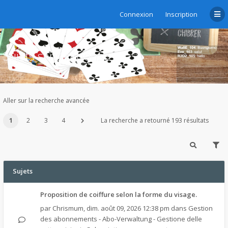
Connexion
Inscription
Sujets sans réponse
Aller sur la recherche avancée
1
2
3
4
La recherche a retourné 193 résultats
Sujets
Proposition de coiffure selon la forme du visage.
par
Chrismum
,
dim. août 09, 2026 12:38 pm
dans
Gestion
des abonnements - Abo-Verwaltung - Gestione delle