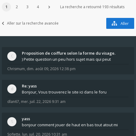
1
2
3
4
La recherche a retourné 193 résultats
Aller sur la recherche avancée
Aller
Proposition de coiffure selon la forme du visage.
) Petite question un peu hors sujet mais qui peut
Chrismum
,
dim. août 09, 2026 12:38 pm
Re: yass
Bonjour, Vous trouverez le site ici dans le foru
dlan67
,
mer. juil. 22, 2026 9:31 am
yass
bonjour comment jouer de haut en bas tout atout mi
Soflette
,
lun. juil. 20, 2026 10:31 am