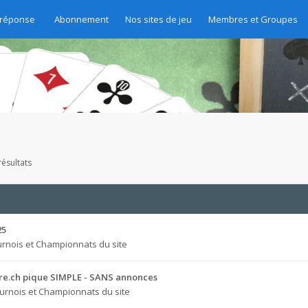
 réponse
Abonnement
Nos sites de jeu
Membres et Groupes
ésultats
25
rnois et Championnats du site
bre.ch pique SIMPLE - SANS annonces
urnois et Championnats du site