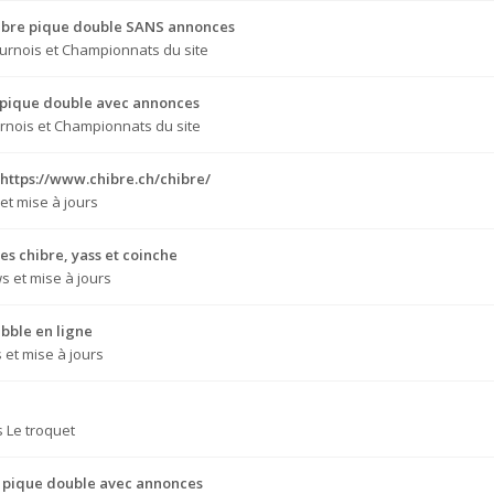
Chibre pique double SANS annonces
urnois et Championnats du site
e pique double avec annonces
rnois et Championnats du site
 https://www.chibre.ch/chibre/
et mise à jours
s chibre, yass et coinche
s et mise à jours
bble en ligne
et mise à jours
s
Le troquet
e pique double avec annonces