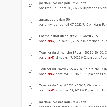
journée live des joueurs du site
par
grock
,
jeu. sept. 08, 2022 6:38 pm
dans
Mani
au sujet de babar 50
par
antivirus
,
jeu. juil. 07, 2022 7:10 pm
dans
Fai
Championnat du chibre du 18 avril 2022
par
dlan67
,
lun. avr. 18, 2022 2:45 pm
dans
Tour
Tournoi du dimanche 17 avril 2022 à 20h00, 
par
dlan67
,
dim. avr. 17, 2022 6:02 pm
dans
Tour
Tournoi du 9 avril 2022 à 20h, Chibre pique
par
dlan67
,
sam. avr. 09, 2022 3:25 pm
dans
Tou
Tournoi du 2 avril 2022 à 20h15, Chibre piq
par
dlan67
,
sam. avr. 02, 2022 6:25 pm
dans
Tou
journée live des joueurs du site
par
grock
,
sam. mars 05, 2022 7:22 pm
dans
Man