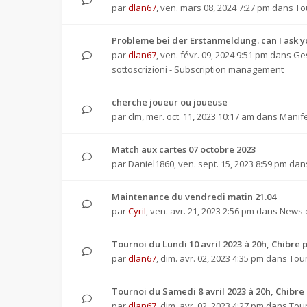
par
dlan67
,
ven. mars 08, 2024 7:27 pm
dans
To
Probleme bei der Erstanmeldung. can I ask 
par
dlan67
,
ven. févr. 09, 2024 9:51 pm
dans
Ges
sottoscrizioni - Subscription management
cherche joueur ou joueuse
par
clm
,
mer. oct. 11, 2023 10:17 am
dans
Manife
Match aux cartes 07 octobre 2023
par
Daniel1860
,
ven. sept. 15, 2023 8:59 pm
dan
Maintenance du vendredi matin 21.04
par
Cyril
,
ven. avr. 21, 2023 2:56 pm
dans
News e
Tournoi du Lundi 10 avril 2023 à 20h, Chibr
par
dlan67
,
dim. avr. 02, 2023 4:35 pm
dans
Tour
Tournoi du Samedi 8 avril 2023 à 20h, Chib
par
dlan67
,
dim. avr. 02, 2023 4:27 pm
dans
Tour