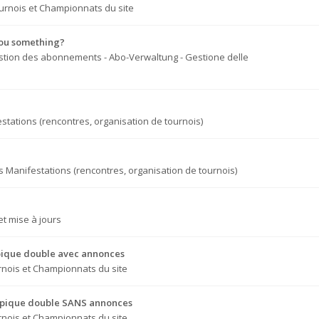
urnois et Championnats du site
you something?
tion des abonnements - Abo-Verwaltung - Gestione delle
stations (rencontres, organisation de tournois)
s
Manifestations (rencontres, organisation de tournois)
t mise à jours
e pique double avec annonces
nois et Championnats du site
re pique double SANS annonces
nois et Championnats du site