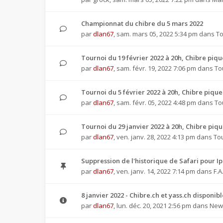
Championnat du chibre du 5 mars 2022
par
dlan67
,
sam. mars 05, 2022 5:34 pm
dans
To
Tournoi du 19 février 2022 à 20h, Chibre pi
par
dlan67
,
sam. févr. 19, 2022 7:06 pm
dans
To
Tournoi du 5 février 2022 à 20h, Chibre piq
par
dlan67
,
sam. févr. 05, 2022 4:48 pm
dans
To
Tournoi du 29 janvier 2022 à 20h, Chibre pi
par
dlan67
,
ven. janv. 28, 2022 4:13 pm
dans
To
Suppression de l'historique de Safari pour I
par
dlan67
,
ven. janv. 14, 2022 7:14 pm
dans
F.A
8 janvier 2022 - Chibre.ch et yass.ch disponib
par
dlan67
,
lun. déc. 20, 2021 2:56 pm
dans
News