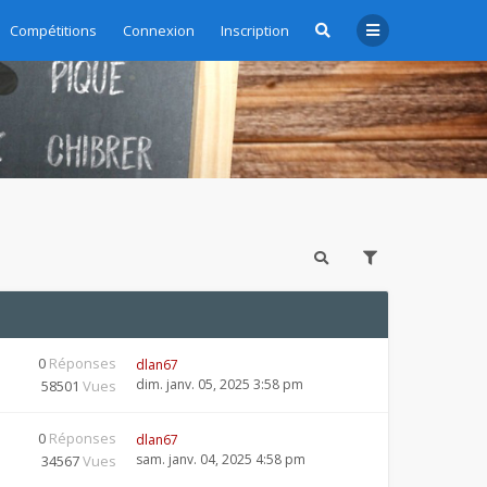
Compétitions
Connexion
Inscription
0
Réponses
dlan67
dim. janv. 05, 2025 3:58 pm
58501
Vues
0
Réponses
dlan67
sam. janv. 04, 2025 4:58 pm
34567
Vues