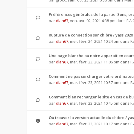
par
grock
,
sam. oct. 23, 2021 6:30 pm
dans
Manif
Préférences générales de la partie: Sons, or
par
dlan67
,
ven. avr. 02, 2021 4:38 pm
dans
F.A.
Rupture de connection sur chibre / yass 2020
par
dlan67
,
mer. févr. 24, 2021 10:24 pm
dans
F.
Une page blanche ou noire apparait en cours
par
dlan67
,
mar. févr. 23, 2021 11:06 pm
dans
F.
Comment ne pas surcharger votre ordinateur
par
dlan67
,
mar. févr. 23, 2021 10:57 pm
dans
F.
Comment bien recharger le site en cas de b
par
dlan67
,
mar. févr. 23, 2021 10:45 pm
dans
F.
Où trouver la version actuelle du chibre / yas
par
dlan67
,
mar. févr. 23, 2021 10:17 pm
dans
F.