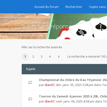
Accueil du forum
Rechercher
Sujets sans
Sujets sans réponse
Aller sur la recherche avancée
1
2
3
4
La recherche a retourné 192 r
Sujets
Championnat du chibre du 8 au 19 janvier 20
par
dlan67
,
dim. janv. 05, 2025 3:58 pm
dans
Tou
Tournoi du Samedi 4 janvier 2025 à 20h, Chi
par
dlan67
,
sam. janv. 04, 2025 4:58 pm
dans
To