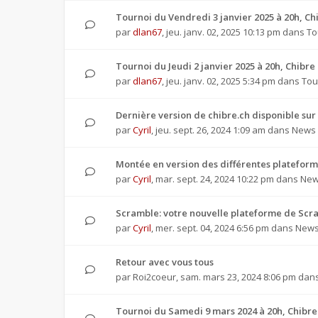
Tournoi du Vendredi 3 janvier 2025 à 20h, 
par
dlan67
,
jeu. janv. 02, 2025 10:13 pm
dans
To
Tournoi du Jeudi 2 janvier 2025 à 20h, Chibr
par
dlan67
,
jeu. janv. 02, 2025 5:34 pm
dans
Tou
Dernière version de chibre.ch disponible sur
par
Cyril
,
jeu. sept. 26, 2024 1:09 am
dans
News 
Montée en version des différentes plateforme
par
Cyril
,
mar. sept. 24, 2024 10:22 pm
dans
New
Scramble: votre nouvelle plateforme de Scra
par
Cyril
,
mer. sept. 04, 2024 6:56 pm
dans
News 
Retour avec vous tous
par
Roi2coeur
,
sam. mars 23, 2024 8:06 pm
dan
Tournoi du Samedi 9 mars 2024 à 20h, Chibr