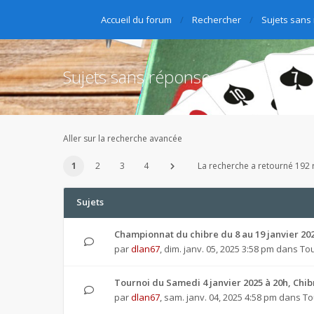
Accueil du forum
Rechercher
Sujets sans
Sujets sans réponse
Aller sur la recherche avancée
1
2
3
4
La recherche a retourné 192 r
Sujets
Championnat du chibre du 8 au 19 janvier 20
par
dlan67
,
dim. janv. 05, 2025 3:58 pm
dans
Tou
Tournoi du Samedi 4 janvier 2025 à 20h, Chi
par
dlan67
,
sam. janv. 04, 2025 4:58 pm
dans
To