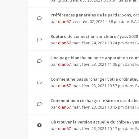
par
grock
,
sam. oct. 23, 2021 6:30 pm
dans
Manif
Préférences générales de la partie: Sons, or
par
dlan67
,
ven. avr. 02, 2021 4:38 pm
dans
F.A.
Rupture de connection sur chibre / yass 2020
par
dlan67
,
mer. févr. 24, 2021 10:24 pm
dans
F.
Une page blanche ou noire apparait en cours
par
dlan67
,
mar. févr. 23, 2021 11:06 pm
dans
F.
Comment ne pas surcharger votre ordinateur
par
dlan67
,
mar. févr. 23, 2021 10:57 pm
dans
F.
Comment bien recharger le site en cas de b
par
dlan67
,
mar. févr. 23, 2021 10:45 pm
dans
F.
Où trouver la version actuelle du chibre / yas
par
dlan67
,
mar. févr. 23, 2021 10:17 pm
dans
F.