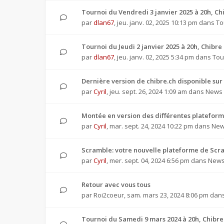
Tournoi du Vendredi 3 janvier 2025 à 20h, 
par
dlan67
,
jeu. janv. 02, 2025 10:13 pm
dans
To
Tournoi du Jeudi 2 janvier 2025 à 20h, Chibr
par
dlan67
,
jeu. janv. 02, 2025 5:34 pm
dans
Tou
Dernière version de chibre.ch disponible sur
par
Cyril
,
jeu. sept. 26, 2024 1:09 am
dans
News 
Montée en version des différentes plateforme
par
Cyril
,
mar. sept. 24, 2024 10:22 pm
dans
New
Scramble: votre nouvelle plateforme de Scra
par
Cyril
,
mer. sept. 04, 2024 6:56 pm
dans
News 
Retour avec vous tous
par
Roi2coeur
,
sam. mars 23, 2024 8:06 pm
dan
Tournoi du Samedi 9 mars 2024 à 20h, Chibr