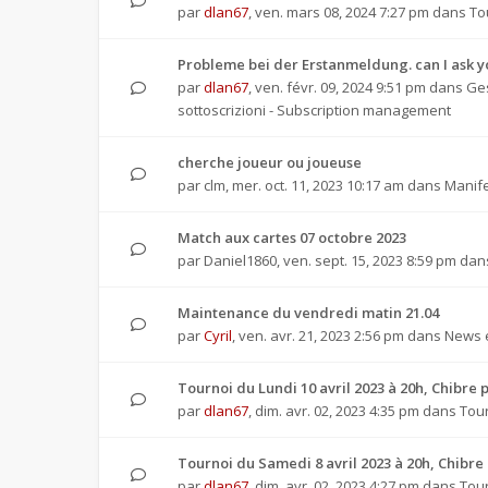
par
dlan67
,
ven. mars 08, 2024 7:27 pm
dans
To
Probleme bei der Erstanmeldung. can I ask 
par
dlan67
,
ven. févr. 09, 2024 9:51 pm
dans
Ges
sottoscrizioni - Subscription management
cherche joueur ou joueuse
par
clm
,
mer. oct. 11, 2023 10:17 am
dans
Manife
Match aux cartes 07 octobre 2023
par
Daniel1860
,
ven. sept. 15, 2023 8:59 pm
dan
Maintenance du vendredi matin 21.04
par
Cyril
,
ven. avr. 21, 2023 2:56 pm
dans
News e
Tournoi du Lundi 10 avril 2023 à 20h, Chibr
par
dlan67
,
dim. avr. 02, 2023 4:35 pm
dans
Tour
Tournoi du Samedi 8 avril 2023 à 20h, Chib
par
dlan67
,
dim. avr. 02, 2023 4:27 pm
dans
Tour