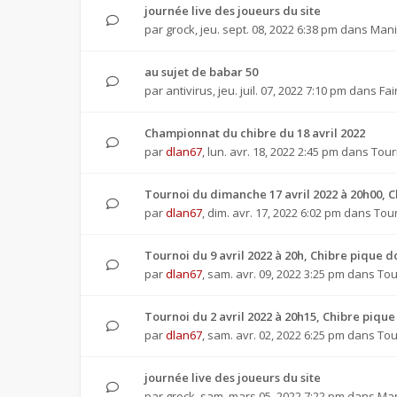
journée live des joueurs du site
par
grock
,
jeu. sept. 08, 2022 6:38 pm
dans
Mani
au sujet de babar 50
par
antivirus
,
jeu. juil. 07, 2022 7:10 pm
dans
Fai
Championnat du chibre du 18 avril 2022
par
dlan67
,
lun. avr. 18, 2022 2:45 pm
dans
Tour
Tournoi du dimanche 17 avril 2022 à 20h00, 
par
dlan67
,
dim. avr. 17, 2022 6:02 pm
dans
Tour
Tournoi du 9 avril 2022 à 20h, Chibre pique
par
dlan67
,
sam. avr. 09, 2022 3:25 pm
dans
Tou
Tournoi du 2 avril 2022 à 20h15, Chibre piq
par
dlan67
,
sam. avr. 02, 2022 6:25 pm
dans
Tou
journée live des joueurs du site
par
grock
,
sam. mars 05, 2022 7:22 pm
dans
Man