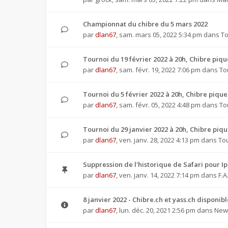
Championnat du chibre du 5 mars 2022
par
dlan67
,
sam. mars 05, 2022 5:34 pm
dans
To
Tournoi du 19 février 2022 à 20h, Chibre pi
par
dlan67
,
sam. févr. 19, 2022 7:06 pm
dans
To
Tournoi du 5 février 2022 à 20h, Chibre piq
par
dlan67
,
sam. févr. 05, 2022 4:48 pm
dans
To
Tournoi du 29 janvier 2022 à 20h, Chibre pi
par
dlan67
,
ven. janv. 28, 2022 4:13 pm
dans
To
Suppression de l'historique de Safari pour I
par
dlan67
,
ven. janv. 14, 2022 7:14 pm
dans
F.A
8 janvier 2022 - Chibre.ch et yass.ch disponib
par
dlan67
,
lun. déc. 20, 2021 2:56 pm
dans
News