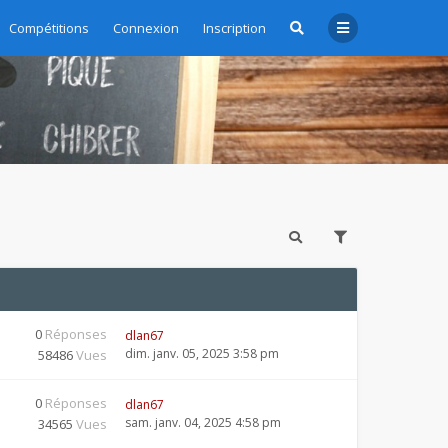
Compétitions
Connexion
Inscription
0
Réponses
dlan67
dim. janv. 05, 2025 3:58 pm
58486
Vues
0
Réponses
dlan67
sam. janv. 04, 2025 4:58 pm
34565
Vues