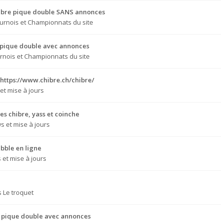
Chibre pique double SANS annonces
urnois et Championnats du site
e pique double avec annonces
rnois et Championnats du site
 https://www.chibre.ch/chibre/
et mise à jours
s chibre, yass et coinche
s et mise à jours
bble en ligne
et mise à jours
s
Le troquet
e pique double avec annonces