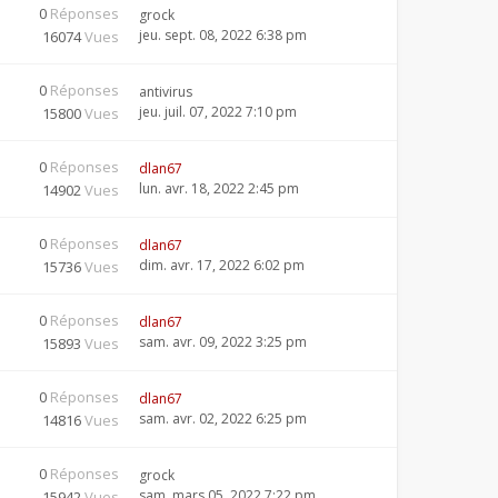
0
Réponses
grock
jeu. sept. 08, 2022 6:38 pm
16074
Vues
0
Réponses
antivirus
jeu. juil. 07, 2022 7:10 pm
15800
Vues
0
Réponses
dlan67
lun. avr. 18, 2022 2:45 pm
14902
Vues
0
Réponses
dlan67
dim. avr. 17, 2022 6:02 pm
15736
Vues
0
Réponses
dlan67
sam. avr. 09, 2022 3:25 pm
15893
Vues
0
Réponses
dlan67
sam. avr. 02, 2022 6:25 pm
14816
Vues
0
Réponses
grock
sam. mars 05, 2022 7:22 pm
15942
Vues