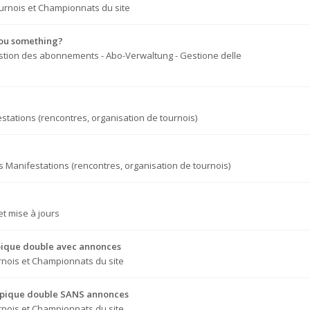
urnois et Championnats du site
you something?
tion des abonnements - Abo-Verwaltung - Gestione delle
stations (rencontres, organisation de tournois)
s
Manifestations (rencontres, organisation de tournois)
t mise à jours
e pique double avec annonces
nois et Championnats du site
re pique double SANS annonces
nois et Championnats du site