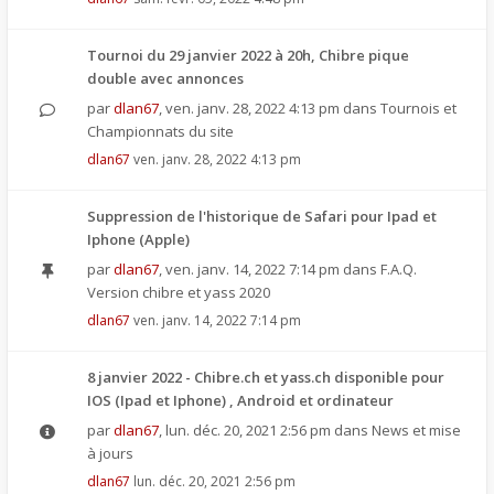
Tournoi du 29 janvier 2022 à 20h, Chibre pique
double avec annonces
par
dlan67
,
ven. janv. 28, 2022 4:13 pm
dans
Tournois et
Championnats du site
dlan67
ven. janv. 28, 2022 4:13 pm
Suppression de l'historique de Safari pour Ipad et
Iphone (Apple)
par
dlan67
,
ven. janv. 14, 2022 7:14 pm
dans
F.A.Q.
Version chibre et yass 2020
dlan67
ven. janv. 14, 2022 7:14 pm
8 janvier 2022 - Chibre.ch et yass.ch disponible pour
IOS (Ipad et Iphone) , Android et ordinateur
par
dlan67
,
lun. déc. 20, 2021 2:56 pm
dans
News et mise
à jours
dlan67
lun. déc. 20, 2021 2:56 pm