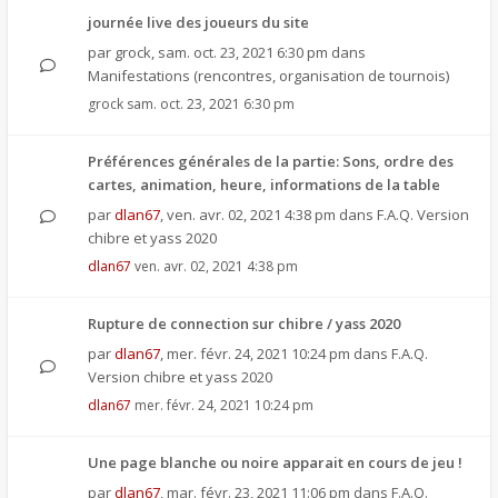
journée live des joueurs du site
par
grock
,
sam. oct. 23, 2021 6:30 pm
dans
Manifestations (rencontres, organisation de tournois)
grock
sam. oct. 23, 2021 6:30 pm
Préférences générales de la partie: Sons, ordre des
cartes, animation, heure, informations de la table
par
dlan67
,
ven. avr. 02, 2021 4:38 pm
dans
F.A.Q. Version
chibre et yass 2020
dlan67
ven. avr. 02, 2021 4:38 pm
Rupture de connection sur chibre / yass 2020
par
dlan67
,
mer. févr. 24, 2021 10:24 pm
dans
F.A.Q.
Version chibre et yass 2020
dlan67
mer. févr. 24, 2021 10:24 pm
Une page blanche ou noire apparait en cours de jeu !
par
dlan67
,
mar. févr. 23, 2021 11:06 pm
dans
F.A.Q.