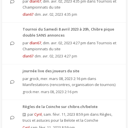
par
dlan67
,
dim. avr. 02, 2023 4:35 pm
dans
Tournois et
Championnats du site
dlan67
dim. avr. 02, 2023 4:35 pm
Tournoi du Samedi 8 avril 2023 à 20h, Chibre pique
double SANS annonces
par
dlan67
,
dim. avr. 02, 2023 4:27 pm
dans
Tournois et
Championnats du site
dlan67
dim. avr. 02, 2023 4:27 pm
journée live des joueurs du site
par
grock
,
mer. mars 08, 2023 2:16 pm
dans
Manifestations (rencontres, organisation de tournois)
grock
mer. mars 08, 2023 2:16 pm
Règles de la Coinche sur chibre.ch/belote
par
Cyril
,
sam. févr. 11, 2023 8:59 pm
dans
Règles,
trucs et astuces pour la Belote et la Coinche
Cyril
sam. févr. 11, 2023 8:59 pm