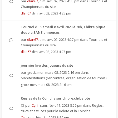
par
dlan67
,
dim. avr. 02, 2023 4:35 pm
dans
Tournois et
Championnats du site
dlan67
dim. avr. 02, 2023 4:35 pm
Tournoi du Samedi 8 avril 2023 à 20h, Chibre pique
double SANS annonces
par
dlan67
,
dim. avr. 02, 2023 4:27 pm
dans
Tournois et
Championnats du site
dlan67
dim. avr. 02, 2023 4:27 pm
journée live des joueurs du site
par
grock
,
mer. mars 08, 2023 2:16 pm
dans
Manifestations (rencontres, organisation de tournois)
grock
mer. mars 08, 2023 2:16 pm
Règles de la Coinche sur chibre.ch/belote
par
Cyril
,
sam. févr. 11, 2023 8:59 pm
dans
Règles,
trucs et astuces pour la Belote et la Coinche
Cyril
sam. févr. 11, 2023 8:59 pm