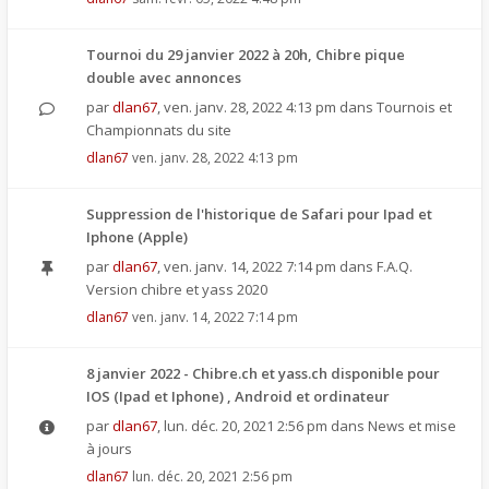
Tournoi du 29 janvier 2022 à 20h, Chibre pique
double avec annonces
par
dlan67
,
ven. janv. 28, 2022 4:13 pm
dans
Tournois et
Championnats du site
dlan67
ven. janv. 28, 2022 4:13 pm
Suppression de l'historique de Safari pour Ipad et
Iphone (Apple)
par
dlan67
,
ven. janv. 14, 2022 7:14 pm
dans
F.A.Q.
Version chibre et yass 2020
dlan67
ven. janv. 14, 2022 7:14 pm
8 janvier 2022 - Chibre.ch et yass.ch disponible pour
IOS (Ipad et Iphone) , Android et ordinateur
par
dlan67
,
lun. déc. 20, 2021 2:56 pm
dans
News et mise
à jours
dlan67
lun. déc. 20, 2021 2:56 pm