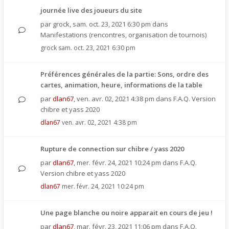
journée live des joueurs du site
par
grock
,
sam. oct. 23, 2021 6:30 pm
dans
Manifestations (rencontres, organisation de tournois)
grock
sam. oct. 23, 2021 6:30 pm
Préférences générales de la partie: Sons, ordre des
cartes, animation, heure, informations de la table
par
dlan67
,
ven. avr. 02, 2021 4:38 pm
dans
F.A.Q. Version
chibre et yass 2020
dlan67
ven. avr. 02, 2021 4:38 pm
Rupture de connection sur chibre / yass 2020
par
dlan67
,
mer. févr. 24, 2021 10:24 pm
dans
F.A.Q.
Version chibre et yass 2020
dlan67
mer. févr. 24, 2021 10:24 pm
Une page blanche ou noire apparait en cours de jeu !
par
dlan67
,
mar. févr. 23, 2021 11:06 pm
dans
F.A.Q.