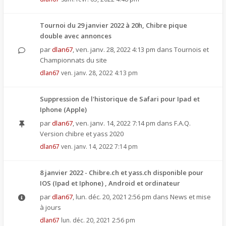
Tournoi du 29 janvier 2022 à 20h, Chibre pique
double avec annonces
par
dlan67
,
ven. janv. 28, 2022 4:13 pm
dans
Tournois et
Championnats du site
dlan67
ven. janv. 28, 2022 4:13 pm
Suppression de l'historique de Safari pour Ipad et
Iphone (Apple)
par
dlan67
,
ven. janv. 14, 2022 7:14 pm
dans
F.A.Q.
Version chibre et yass 2020
dlan67
ven. janv. 14, 2022 7:14 pm
8 janvier 2022 - Chibre.ch et yass.ch disponible pour
IOS (Ipad et Iphone) , Android et ordinateur
par
dlan67
,
lun. déc. 20, 2021 2:56 pm
dans
News et mise
à jours
dlan67
lun. déc. 20, 2021 2:56 pm