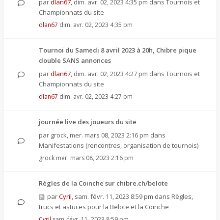
par
dlan67
,
dim. avr. 02, 2023 4:35 pm
dans
Tournois et
Championnats du site
dlan67
dim. avr. 02, 2023 4:35 pm
Tournoi du Samedi 8 avril 2023 à 20h, Chibre pique
double SANS annonces
par
dlan67
,
dim. avr. 02, 2023 4:27 pm
dans
Tournois et
Championnats du site
dlan67
dim. avr. 02, 2023 4:27 pm
journée live des joueurs du site
par
grock
,
mer. mars 08, 2023 2:16 pm
dans
Manifestations (rencontres, organisation de tournois)
grock
mer. mars 08, 2023 2:16 pm
Règles de la Coinche sur chibre.ch/belote
par
Cyril
,
sam. févr. 11, 2023 8:59 pm
dans
Règles,
trucs et astuces pour la Belote et la Coinche
Cyril
sam. févr. 11, 2023 8:59 pm