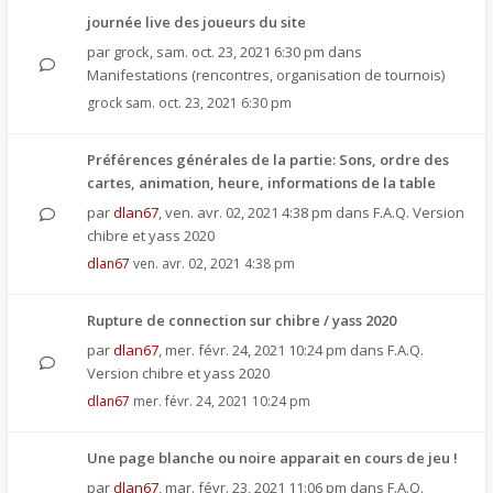
journée live des joueurs du site
par
grock
,
sam. oct. 23, 2021 6:30 pm
dans
Manifestations (rencontres, organisation de tournois)
grock
sam. oct. 23, 2021 6:30 pm
Préférences générales de la partie: Sons, ordre des
cartes, animation, heure, informations de la table
par
dlan67
,
ven. avr. 02, 2021 4:38 pm
dans
F.A.Q. Version
chibre et yass 2020
dlan67
ven. avr. 02, 2021 4:38 pm
Rupture de connection sur chibre / yass 2020
par
dlan67
,
mer. févr. 24, 2021 10:24 pm
dans
F.A.Q.
Version chibre et yass 2020
dlan67
mer. févr. 24, 2021 10:24 pm
Une page blanche ou noire apparait en cours de jeu !
par
dlan67
,
mar. févr. 23, 2021 11:06 pm
dans
F.A.Q.