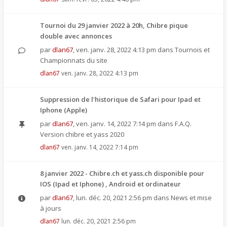
Tournoi du 29 janvier 2022 à 20h, Chibre pique
double avec annonces
par
dlan67
,
ven. janv. 28, 2022 4:13 pm
dans
Tournois et
Championnats du site
dlan67
ven. janv. 28, 2022 4:13 pm
Suppression de l'historique de Safari pour Ipad et
Iphone (Apple)
par
dlan67
,
ven. janv. 14, 2022 7:14 pm
dans
F.A.Q.
Version chibre et yass 2020
dlan67
ven. janv. 14, 2022 7:14 pm
8 janvier 2022 - Chibre.ch et yass.ch disponible pour
IOS (Ipad et Iphone) , Android et ordinateur
par
dlan67
,
lun. déc. 20, 2021 2:56 pm
dans
News et mise
à jours
dlan67
lun. déc. 20, 2021 2:56 pm