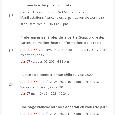
journée live des joueurs du site
par
grock
,
sam. oct. 23, 2021 6:30 pm
dans
Manifestations (rencontres, organisation de tournois)
grock
sam. oct. 23, 2021 6:30 pm
Préférences générales de la partie: Sons, ordre des
cartes, animation, heure, informations de la table
par
dlan67
,
ven. avr. 02, 2021 4:38 pm
dans
F.A.Q. Version
chibre et yass 2020
dlan67
ven. avr. 02, 2021 4:38 pm
Rupture de connection sur chibre / yass 2020
par
dlan67
,
mer. févr. 24, 2021 10:24 pm
dans
F.A.Q.
Version chibre et yass 2020
dlan67
mer. févr. 24, 2021 10:24 pm
Une page blanche ou noire apparait en cours de jeu !
par
dlan67
,
mar. févr. 23, 2021 11:06 pm
dans
F.A.Q.