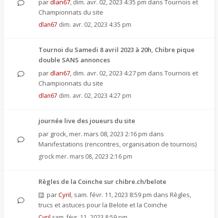
par
dlan67
,
dim. avr. 02, 2023 4:35 pm
dans
Tournois et
Championnats du site
dlan67
dim. avr. 02, 2023 4:35 pm
Tournoi du Samedi 8 avril 2023 à 20h, Chibre pique
double SANS annonces
par
dlan67
,
dim. avr. 02, 2023 4:27 pm
dans
Tournois et
Championnats du site
dlan67
dim. avr. 02, 2023 4:27 pm
journée live des joueurs du site
par
grock
,
mer. mars 08, 2023 2:16 pm
dans
Manifestations (rencontres, organisation de tournois)
grock
mer. mars 08, 2023 2:16 pm
Règles de la Coinche sur chibre.ch/belote
par
Cyril
,
sam. févr. 11, 2023 8:59 pm
dans
Règles,
trucs et astuces pour la Belote et la Coinche
Cyril
sam. févr. 11, 2023 8:59 pm