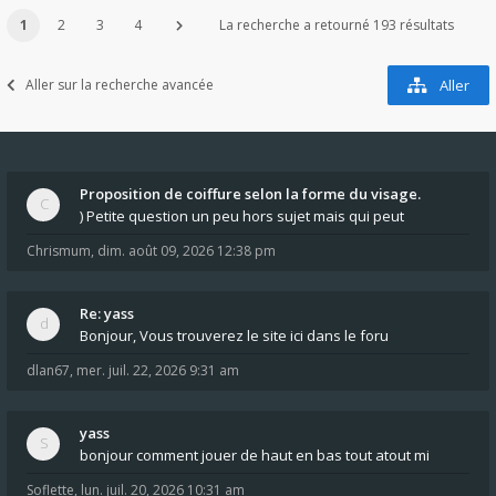
1
2
3
4
La recherche a retourné 193 résultats
Aller sur la recherche avancée
Aller
Proposition de coiffure selon la forme du visage.
) Petite question un peu hors sujet mais qui peut
Chrismum
,
dim. août 09, 2026 12:38 pm
Re: yass
Bonjour, Vous trouverez le site ici dans le foru
dlan67
,
mer. juil. 22, 2026 9:31 am
yass
bonjour comment jouer de haut en bas tout atout mi
Soflette
,
lun. juil. 20, 2026 10:31 am