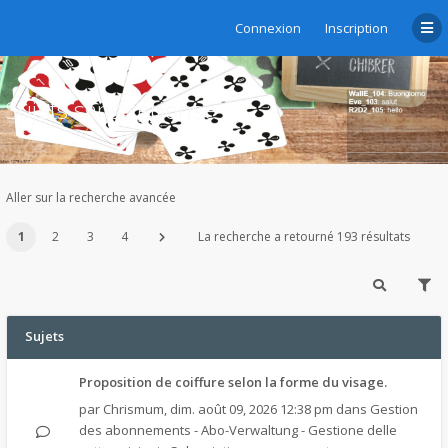
Connexion
Inscription
Sujets sans réponse
Aller sur la recherche avancée
1
2
3
4
La recherche a retourné 193 résultats
Sujets
Proposition de coiffure selon la forme du visage.
par
Chrismum
,
dim. août 09, 2026 12:38 pm
dans
Gestion
des abonnements - Abo-Verwaltung - Gestione delle