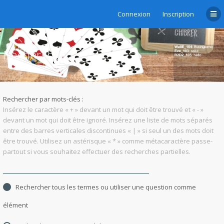
Connexion
Inscription
Rechercher
Rechercher par mots-clés :
Insérez le caractère « + » devant un mot qui doit être trouvé et « - »
devant un mot qui doit être ignoré. Insérez une liste de mots séparés
entre des barres verticales discontinues « | » si seul un des mots doit
être trouvé. Utilisez un astérisque « * » comme métacaractère passe-
partout si vous souhaitez effectuer des recherches partielles.
Rechercher tous les termes ou utiliser une question comme
élément