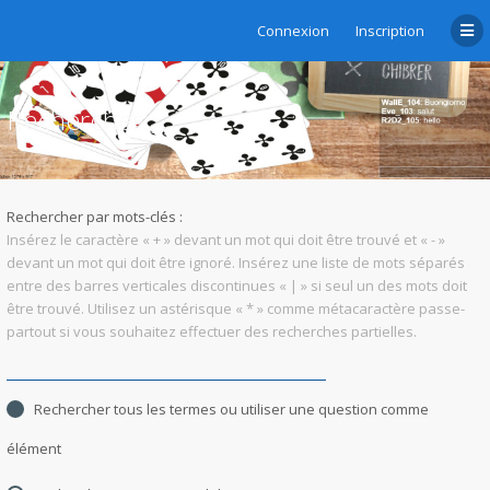
Connexion
Inscription
Rechercher
Rechercher par mots-clés :
Insérez le caractère « + » devant un mot qui doit être trouvé et « - »
devant un mot qui doit être ignoré. Insérez une liste de mots séparés
entre des barres verticales discontinues « | » si seul un des mots doit
être trouvé. Utilisez un astérisque « * » comme métacaractère passe-
partout si vous souhaitez effectuer des recherches partielles.
Rechercher tous les termes ou utiliser une question comme
élément